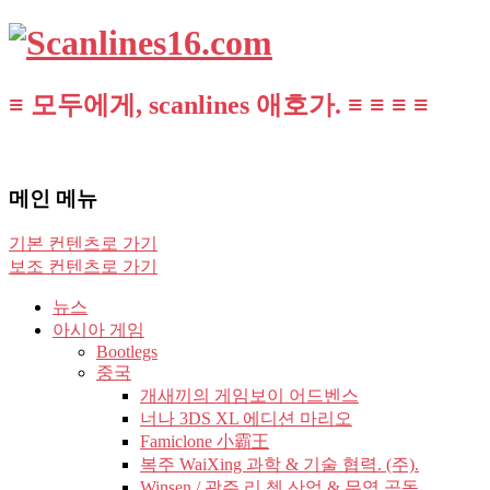
≡ 모두에게, scanlines 애호가. ≡ ≡ ≡ ≡
메인 메뉴
기본 컨텐츠로 가기
보조 컨텐츠로 가기
뉴스
아시아 게임
Bootlegs
중국
개새끼의 게임보이 어드벤스
너나 3DS XL 에디션 마리오
Famiclone 小霸王
복주 WaiXing 과학 & 기술 협력. (주).
Winsen / 광주 리 쳉 산업 & 무역 공동.