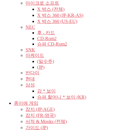
마이크로 소프트
X 박스 (전체)
X 박스 360 (JP-KR-AS)
X 박스 360 (US-EU)
NEC
후 - 카드
CD-Rom2
슈퍼 CD-Rom2
SNK
아케이드
(밀수주)
(JP)
반다이
현대
삼성
감 * 보이
슈퍼 할머니 * 보이 (KR)
종이에 게임
잡지 (JP-AGE)
잡지 (FR-영국)
서적 & Mooks (전체)
가이드 (JP)