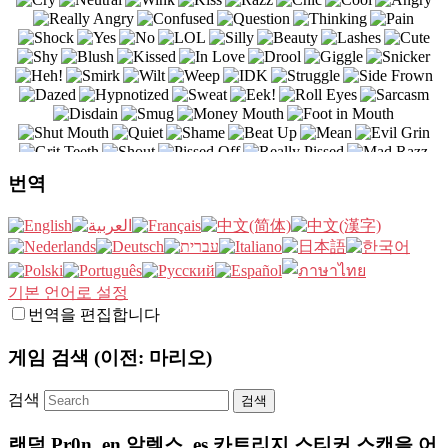
번역
기본 언어로 설정
번역을 편집합니다
게임 검색 (이전: 마리오)
검색
랜덤 Pr0n,,en,알렉스,,es,카트리지 스티커 스캔을 어