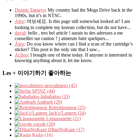
Dennis Tamayo
: My country had the Mega Drive back in the
1990s, but it’s in NTSC.
Alex
: 여보세요. Is this page still somewhat looked at? I am
looking to complete my korean collection, but do not have...
david
: hello , tres bel article ! aurais tu des adresses a me
conseiller sur canton ? j aimerais faire quelques...
Álex
: Do you know where can I find a scan of the cartridge’s
sticker? This post is the only site that I saw...
Achoo
: I bought one of these today. If anyone is interested in
knowing anything about it, let me know.
Les + 이야기하기 좋아하는
neocalimero (45)
SP!NZ (44)
bababaloo (33)
Ambseb (29)
Retroblogueur (25)
Jack'o'Lantern (24)
Linanounette (21)
cocole (20)
DIlanNoKaze (17)
Radaj (16)