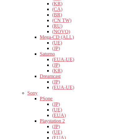
(KR)
(CA)
(BR)
(CN TW)
(RU)
(NOVO)
Mega-CD (ALL)
(UE)
(JP)
Saturno
(EUA-UE)
(JP)
(KR)
Dreamcast
(JP)
(EUA-UE)
Sony
PSone
(JP)
(UE)
(EUA)
Playstation 2
(JP)
(UE)
(EUA)