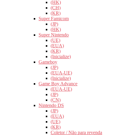
(HK)
(CH)
(KR)
Super Famicom
(JP)
(HK)
Super Nintendo
(UE)
(EUA)
(KR)
(Inicialize)
Gameboy
(JP)
(EUA-UE)
(Inicialize)
Game Boy Advance
(EUA-UE)
(JP)
(CN)
Nintendo DS
(JP)
(EUA)
(UE)
(KR)
Coletor / Não para revenda