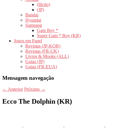
(Ilícito)
(JP)
Bandai
Hyundai
Samsung
Gam Boy *
Super Gam * Boy (KR)
Jogos em Papel
Revistas (JP-KOR)
Revistas (FR-UK)
Livros & Mooks (ALL)
Guias (JP)
Guias (FR-EUA)
Mensagem navegação
←
Anterior
Próximo
→
Ecco The Dolphin (KR)