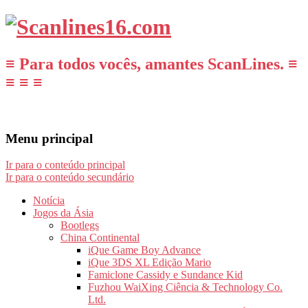
≡ Para todos vocês, amantes ScanLines. ≡
≡ ≡ ≡
Menu principal
Ir para o conteúdo principal
Ir para o conteúdo secundário
Notícia
Jogos da Ásia
Bootlegs
China Continental
iQue Game Boy Advance
iQue 3DS XL Edição Mario
Famiclone Cassidy e Sundance Kid
Fuzhou WaiXing Ciência & Technology Co.
Ltd.