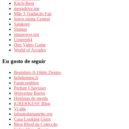
Kitch-Bent
megadrive.me
Mãe 3 Tradução Fan
Jogos pirata Central
Satakore
Shmup
smspower.org
Unseen64
Den Video Game
World of Arcades
Eu gosto de seguir
Benishiro 8-16bits Dentro
bobdupneu.fr
Famicomblog
Perfure Chavouet
Wolverine Barjot
Histórias de merda
iGREKKESS' Blog
Vi alta
lafautealamanette.org
Casa Looking Glass
Blog Rhod da Colecção