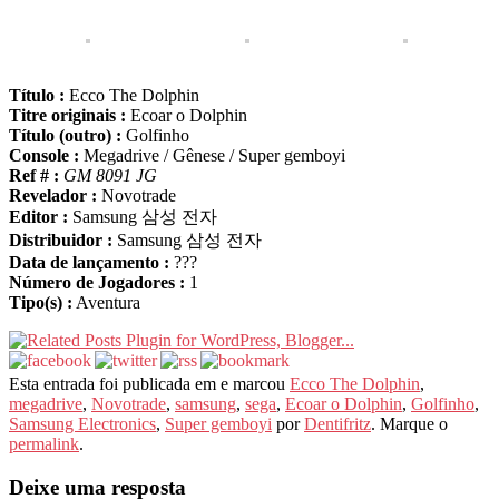
Título :
Ecco The Dolphin
Titre originais :
Ecoar o Dolphin
Título (outro) :
Golfinho
Console :
Megadrive / Gênese / Super gemboyi
Ref # :
GM 8091 JG
Revelador :
Novotrade
Editor :
Samsung 삼성 전자
Distribuidor :
Samsung 삼성 전자
Data de lançamento :
???
Número de Jogadores :
1
Tipo(s) :
Aventura
Esta entrada foi publicada em e marcou
Ecco The Dolphin
,
megadrive
,
Novotrade
,
samsung
,
sega
,
Ecoar o Dolphin
,
Golfinho
,
Samsung Electronics
,
Super gemboyi
por
Dentifritz
. Marque o
permalink
.
Deixe uma resposta