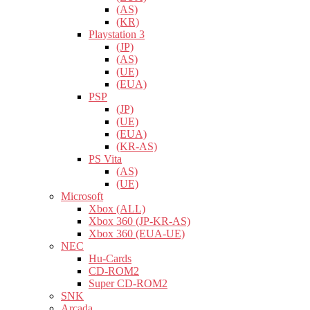
(AS)
(KR)
Playstation 3
(JP)
(AS)
(UE)
(EUA)
PSP
(JP)
(UE)
(EUA)
(KR-AS)
PS Vita
(AS)
(UE)
Microsoft
Xbox (ALL)
Xbox 360 (JP-KR-AS)
Xbox 360 (EUA-UE)
NEC
Hu-Cards
CD-ROM2
Super CD-ROM2
SNK
Arcada