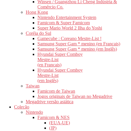
Winsen / Guangzhou Li Cheng Indústria &
Comércio Co.
Hong Kong
Nintendo Entertainment System
Famicom & Super Famicom
Super Mario World 2 Ilha do Yoshi
Coréia do Sul
Gamecube : Coreano Mestre-List !
Samsung Super Gam * menino (en Français)
Samsung Super Gam * menino (em Inglês)
Hyundai Super Comboy
Mestre-List
(en Français)
Hyundai Super Comboy
Mestre-List
(em Inglês)
Taiwan
Famicom de Taiwan
Jogos originais de Taiwan no Megadrive
Megadrive versão asiática
Coleção
Nintendo
Famicom & NES
(EUA-UE)
(JP)