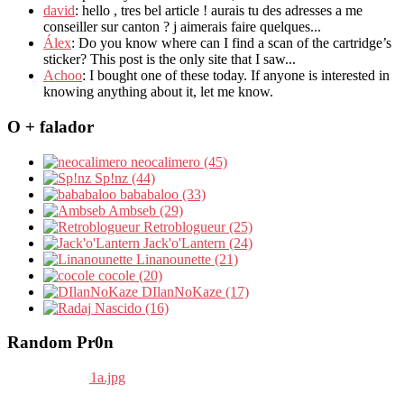
david
: hello , tres bel article ! aurais tu des adresses a me
conseiller sur canton ? j aimerais faire quelques...
Álex
: Do you know where can I find a scan of the cartridge’s
sticker? This post is the only site that I saw...
Achoo
: I bought one of these today. If anyone is interested in
knowing anything about it, let me know.
O + falador
neocalimero (45)
Sp!nz (44)
bababaloo (33)
Ambseb (29)
Retroblogueur (25)
Jack'o'Lantern (24)
Linanounette (21)
cocole (20)
DIlanNoKaze (17)
Nascido (16)
Random Pr0n