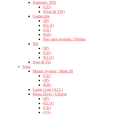
Nintendo 3DS
(UE)
(iQue & TW)
Gamecube
(JP)
(EUA)
(UE)
(KR)
Não para revenda / Demos
Wii
(JP)
(UE)
(EUA)
Jogo & Ver
Sega
Master System / Mark III
(UE)
(JP)
(KR)
Game Gear (ALL)
Mega Drive / Gênese
(JP)
(EUA)
(UE)
(AS)