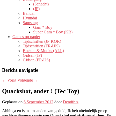
(Schacht)
(JP)
Bandai
Hyundai
Samsung
Gam * Boy
Super Gam * Boy (KR)
Games op papier
Tijdschriften (JP-KOR)
Tijdschriften (FR-UK)
Boeken & Mooks (ALL)
Gidsen (JP)
Gidsen (FR-US)
Bericht navigatie
←
Vorig
Volgende
→
Quackshot, ander ! (Tec Toy)
Geplaatst op
6 September 2012
door
Dentifritz
Ahhh ça en is, na maanden van geduld, Ik heb uiteindelijk greep
van
Braziliaanse versie van Quackshot gedistribueerd door Tec