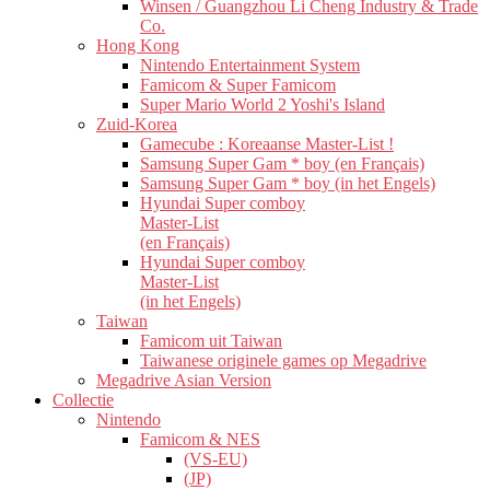
Winsen / Guangzhou Li Cheng Industry & Trade
Co.
Hong Kong
Nintendo Entertainment System
Famicom & Super Famicom
Super Mario World 2 Yoshi's Island
Zuid-Korea
Gamecube : Koreaanse Master-List !
Samsung Super Gam * boy (en Français)
Samsung Super Gam * boy (in het Engels)
Hyundai Super comboy
Master-List
(en Français)
Hyundai Super comboy
Master-List
(in het Engels)
Taiwan
Famicom uit Taiwan
Taiwanese originele games op Megadrive
Megadrive Asian Version
Collectie
Nintendo
Famicom & NES
(VS-EU)
(JP)