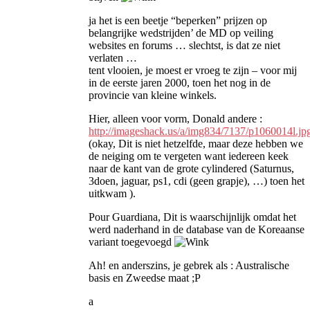
ja het is een beetje “beperken” prijzen op
belangrijke wedstrijden’ de MD op veiling
websites en forums … slechtst, is dat ze niet
verlaten …
tent vlooien, je moest er vroeg te zijn – voor mij
in de eerste jaren 2000, toen het nog in de
provincie van kleine winkels.
Hier, alleen voor vorm, Donald andere :
http://imageshack.us/a/img834/7137/p1060014l.jp
(okay, Dit is niet hetzelfde, maar deze hebben we
de neiging om te vergeten want iedereen keek
naar de kant van de grote cylindered (Saturnus,
3doen, jaguar, ps1, cdi (geen grapje), …) toen het
uitkwam ).
Pour Guardiana, Dit is waarschijnlijk omdat het
werd naderhand in de database van de Koreaanse
variant toegevoegd
Ah! en anderszins, je gebrek als : Australische
basis en Zweedse maat ;P
a