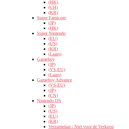
(HK)
(CH)
(KR)
Super Famicom
(JP)
(HK)
Super Nintendo
(EU)
(US)
(KR)
(Laars)
Gameboy
(JP)
(VS-EU)
(Laars)
Gameboy Advance
(VS-EU)
(JP)
(CN)
Nintendo DS
(JP)
(US)
(EU)
(KR)
Verzamelaar / Niet voor de Verkoop