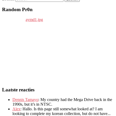
Random Pr0n
Laatste reacties
Dennis Tamayo
:
My country had the Mega Drive back in the
1990s
,
but it’s in NTSC
.
Alex
: Hallo.
Is this page still somewhat looked at
?
I am
looking to complete my korean collection
,
but do not have..
.