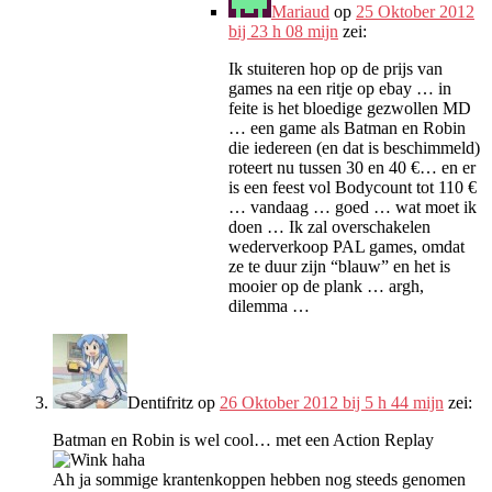
Mariaud
op
25 Oktober 2012
bij 23 h 08 mijn
zei:
Ik stuiteren hop op de prijs van
games na een ritje op ebay … in
feite is het bloedige gezwollen MD
… een game als Batman en Robin
die iedereen (en dat is beschimmeld)
roteert nu tussen 30 en 40 €… en er
is een feest vol Bodycount tot 110 €
… vandaag … goed … wat moet ik
doen … Ik zal overschakelen
wederverkoop PAL games, omdat
ze te duur zijn “blauw” en het is
mooier op de plank … argh,
dilemma …
Dentifritz
op
26 Oktober 2012 bij 5 h 44 mijn
zei:
Batman en Robin is wel cool… met een Action Replay
haha
Ah ja sommige krantenkoppen hebben nog steeds genomen