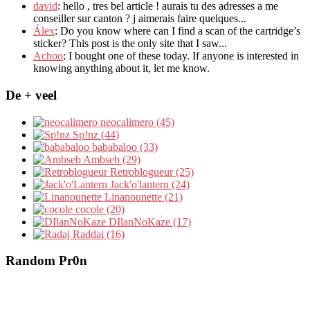
david
:
hello
,
tres bel article
!
aurais tu des adresses a me
conseiller sur canton
?
j aimerais faire quelques..
.
Álex
: Do you know where can I find a scan of the cartridge’s
sticker? This post is the only site that I saw...
Achoo
: I bought one of these today. If anyone is interested in
knowing anything about it, let me know.
De + veel
neocalimero (45)
Sp!nz (44)
bababaloo (33)
Ambseb (29)
Retroblogueur (25)
Jack'o'lantern (24)
Linanounette (21)
cocole (20)
DIlanNoKaze (17)
Raddai (16)
Random Pr0n