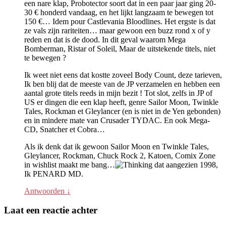
een nare klap, Probotector soort dat in een paar jaar ging 20-
30 € honderd vandaag, en het lijkt langzaam te bewegen tot
150 €… Idem pour Castlevania Bloodlines. Het ergste is dat
ze vals zijn rariteiten… maar gewoon een buzz rond x of y
reden en dat is de dood. In dit geval waarom Mega
Bomberman, Ristar of Soleil, Maar de uitstekende titels, niet
te bewegen ?
Ik weet niet eens dat kostte zoveel Body Count, deze tarieven,
Ik ben blij dat de meeste van de JP verzamelen en hebben een
aantal grote titels reeds in mijn bezit ! Tot slot, zelfs in JP of
US er dingen die een klap heeft, genre Sailor Moon, Twinkle
Tales, Rockman et Gleylancer (en is niet in de Yen gebonden)
en in mindere mate van Crusader TYDAC. En ook Mega-
CD, Snatcher et Cobra…
Als ik denk dat ik gewoon Sailor Moon en Twinkle Tales,
Gleylancer, Rockman, Chuck Rock 2, Katoen, Comix Zone
in wishlist maakt me bang…
dat aangezien 1998,
Ik PENARD MD.
Antwoorden
↓
Laat een reactie achter