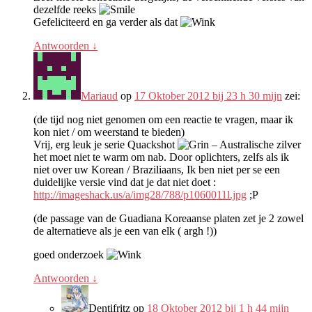
dezelfde reeks
Gefeliciteerd en ga verder als dat
Antwoorden
↓
Mariaud
op
17 Oktober 2012 bij 23 h 30 mijn
zei:
(de tijd nog niet genomen om een ​​reactie te vragen, maar ik
kon niet / om weerstand te bieden)
Vrij, erg leuk je serie Quackshot
– Australische zilver
het moet niet te warm om nab. Door oplichters, zelfs als ik
niet over uw Korean / Braziliaans, Ik ben niet per se een
duidelijke versie vind dat je dat niet doet :
http://imageshack.us/a/img28/788/p1060011l.jpg
;P
(de passage van de Guadiana Koreaanse platen zet je 2 zowel
de alternatieve als je een van elk ( argh !))
goed onderzoek
Antwoorden
↓
Dentifritz
op
18 Oktober 2012 bij 1 h 44 mijn