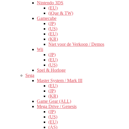
Nintendo 3DS
(EU)
(iQue & TW)
Gamecube
(JP)
(US)
(EU)
(KR)
Niet voor de Verkoop / Demos
Wii
(JP)
(EU)
(US)
Spel & Horloge
Sega
Master System / Mark III
(EU)
(JP)
(KR)
Game Gear (ALL)
Mega Drive / Genesis
(JP)
(US)
(EU)
(AS)