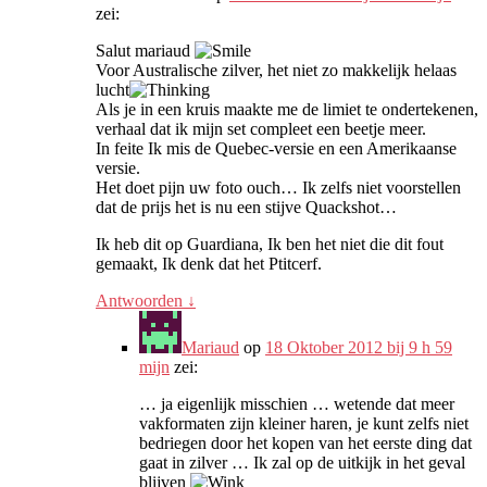
zei:
Salut mariaud
Voor Australische zilver, het niet zo makkelijk helaas
lucht
Als je in een kruis maakte me de limiet te ondertekenen,
verhaal dat ik mijn set compleet een beetje meer.
In feite Ik mis de Quebec-versie en een Amerikaanse
versie.
Het doet pijn uw foto ouch… Ik zelfs niet voorstellen
dat de prijs het is nu een stijve Quackshot…
Ik heb dit op Guardiana, Ik ben het niet die dit fout
gemaakt, Ik denk dat het Ptitcerf.
Antwoorden
↓
Mariaud
op
18 Oktober 2012 bij 9 h 59
mijn
zei:
… ja eigenlijk misschien … wetende dat meer
vakformaten zijn kleiner haren, je kunt zelfs niet
bedriegen door het kopen van het eerste ding dat
gaat in zilver … Ik zal op de uitkijk in het geval
blijven