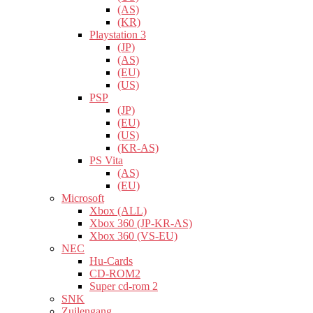
(AS)
(KR)
Playstation 3
(JP)
(AS)
(EU)
(US)
PSP
(JP)
(EU)
(US)
(KR-AS)
PS Vita
(AS)
(EU)
Microsoft
Xbox (ALL)
Xbox 360 (JP-KR-AS)
Xbox 360 (VS-EU)
NEC
Hu-Cards
CD-ROM2
Super cd-rom 2
SNK
Zuilengang