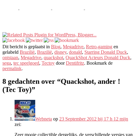
Dit bericht is geplaatst in
Blog
,
Megadrive
,
Retro-gaming
en
gelabeld
Brazilië
,
Brazilië
,
disney
,
donald
,
Starring Donald Duck
,
ontstaan
,
Megadrive
,
quackshot
,
QuackShot Acteurs Donald Duck
,
sega
,
tec speelgoed
,
Tectoy
door
Dentifritz
. Bookmark de
permalink
.
8 gedachten over “
Quackshot, ander !
(Tec Toy)
”
Webneta
op
23 September 2012 bij 17 h 12 mijn
zei:
Zeer mooie collectible dergelijks, de verschillende versies van