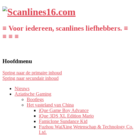
≡ Voor iedereen, scanlines liefhebbers. ≡
≡ ≡ ≡
Hoofdmenu
Spring naar de primaire inhoud
Spring naar secundair inhoud
Nieuws
Aziatische Gaming
Bootlegs
Het vasteland van China
iQue Game Boy Advance
iQue 3DS XL Edition Mario
Famiclone Sundance Kid
Fuzhou WaiXing Wetenschap & Technology Co.
Ltd.