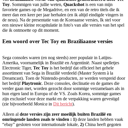
Toy
. Sommigen van jullie weten,
Quackshot
is een van mijn
favoriete games op de Megadrive, en een van de retro titels die ik
meer dan een keer per jaar herhalen (en ik altijd eindigde vingers in
de neus). Na de presentatie van de Koreaanse versies, Ik stel voor
een nieuwe kleine recapitulatie in foto's van alle versies van het spel
die ik ontmoette op dit moment.
Een woord over Tec Toy en Braziliaanse versies
Sega consoles waren (en nog steeds) zeer populair in Latijns-
Amerika, voornamelijk in Brazilië en Argentinië. Naast spelletjes
Electronic Tiger,
Tec Toy
is het bedrijf dat officieel het gehele
assortiment van Sega in Brazilië verdeeld (Master System à la
Dreamcast). Toen de Nintendo-producten, ze werden verspreid door
het bedrijf
Playtronic
. Deze consoles, declinatie en de games die
verder gaan met, worden gezocht door sommige verzamelaars als in
hun eigen land in Europa of de VS. Zoals Korea, sommige games
zijn exclusief voor deze markt en de verpakking waren gevestigd
(zie bijvoorbeeld
Monica
in
Dit bericht
).
Alleen al
deze versies zijn zeer moeilijk buiten Brazilië en
omringende landen zoals te vinden : 1)
deze landen hebben vaak
“ebay” gesloten voor internationale lokale,
2)
China heeft gegoten