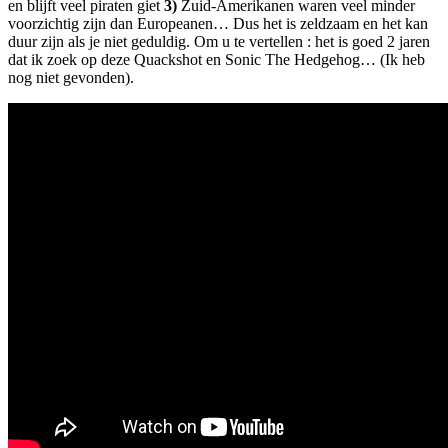
en blijft veel piraten giet
3)
Zuid-Amerikanen waren veel minder
voorzichtig zijn dan Europeanen… Dus het is zeldzaam en het kan
duur zijn als je niet geduldig. Om u te vertellen : het is goed 2 jaren
dat ik zoek op deze Quackshot en Sonic The Hedgehog… (Ik heb
nog niet gevonden).