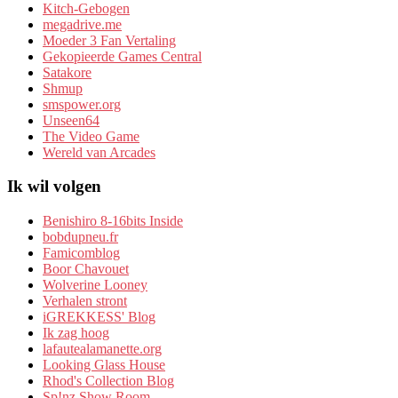
Kitch-Gebogen
megadrive.me
Moeder 3 Fan Vertaling
Gekopieerde Games Central
Satakore
Shmup
smspower.org
Unseen64
The Video Game
Wereld van Arcades
Ik wil volgen
Benishiro 8-16bits Inside
bobdupneu.fr
Famicomblog
Boor Chavouet
Wolverine Looney
Verhalen stront
iGREKKESS' Blog
Ik zag hoog
lafautealamanette.org
Looking Glass House
Rhod's Collection Blog
Sp!nz Show Room