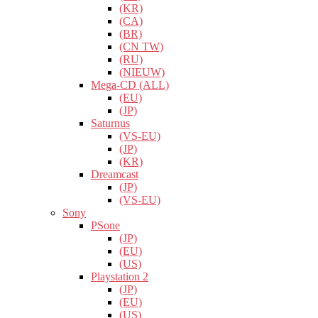
(KR)
(CA)
(BR)
(CN TW)
(RU)
(NIEUW)
Mega-CD (ALL)
(EU)
(JP)
Saturnus
(VS-EU)
(JP)
(KR)
Dreamcast
(JP)
(VS-EU)
Sony
PSone
(JP)
(EU)
(US)
Playstation 2
(JP)
(EU)
(US)