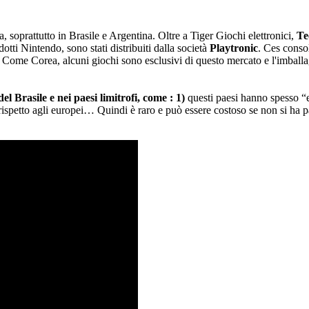
 soprattutto in Brasile e Argentina. Oltre a Tiger Giochi elettronici,
Te
otti Nintendo, sono stati distribuiti dalla società
Playtronic
. Ces consol
i. Come Corea, alcuni giochi sono esclusivi di questo mercato e l'imbal
del Brasile e nei paesi limitrofi, come : 1)
questi paesi hanno spesso “e
rispetto agli europei… Quindi è raro e può essere costoso se non si ha p