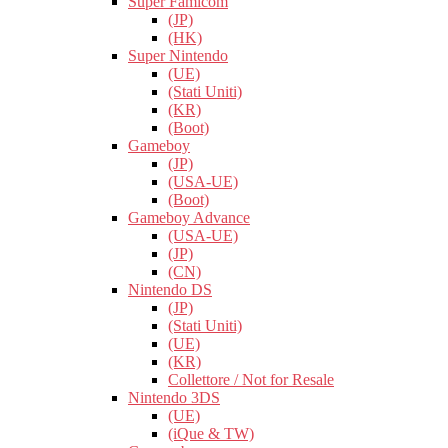
Super Famicom
(JP)
(HK)
Super Nintendo
(UE)
(Stati Uniti)
(KR)
(Boot)
Gameboy
(JP)
(USA-UE)
(Boot)
Gameboy Advance
(USA-UE)
(JP)
(CN)
Nintendo DS
(JP)
(Stati Uniti)
(UE)
(KR)
Collettore / Not for Resale
Nintendo 3DS
(UE)
(iQue & TW)