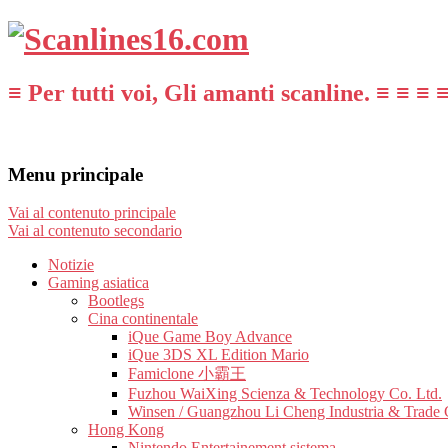
≡ Per tutti voi, Gli amanti scanline. ≡ ≡ ≡ 
Menu principale
Vai al contenuto principale
Vai al contenuto secondario
Notizie
Gaming asiatica
Bootlegs
Cina continentale
iQue Game Boy Advance
iQue 3DS XL Edition Mario
Famiclone 小霸王
Fuzhou WaiXing Scienza & Technology Co. Ltd.
Winsen / Guangzhou Li Cheng Industria & Trade 
Hong Kong
Nintendo Entertainement sistema