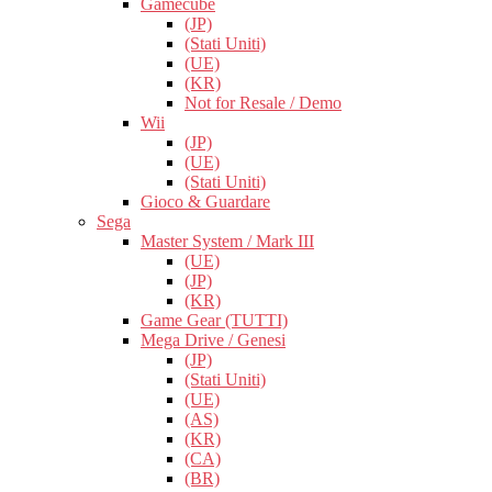
Gamecube
(JP)
(Stati Uniti)
(UE)
(KR)
Not for Resale / Demo
Wii
(JP)
(UE)
(Stati Uniti)
Gioco & Guardare
Sega
Master System / Mark III
(UE)
(JP)
(KR)
Game Gear (TUTTI)
Mega Drive / Genesi
(JP)
(Stati Uniti)
(UE)
(AS)
(KR)
(CA)
(BR)