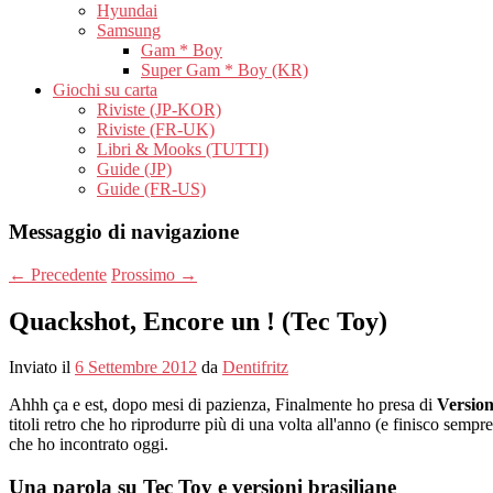
Hyundai
Samsung
Gam * Boy
Super Gam * Boy (KR)
Giochi su carta
Riviste (JP-KOR)
Riviste (FR-UK)
Libri & Mooks (TUTTI)
Guide (JP)
Guide (FR-US)
Messaggio di navigazione
←
Precedente
Prossimo
→
Quackshot, Encore un ! (Tec Toy)
Inviato il
6 Settembre 2012
da
Dentifritz
Ahhh ça e est, dopo mesi di pazienza, Finalmente ho presa di
Version
titoli retro che ho riprodurre più di una volta all'anno (e finisco semp
che ho incontrato oggi.
Una parola su Tec Toy e versioni brasiliane