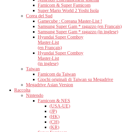
Famicom & Super Famicom
Super Mario World 2 Yoshi Isola
Corea del Sud
Gamecube : Coreana Master-List !
Samsung Super Gam * ragazzo (en Français)
Samsung Super Gam * ragazzo (in inglese)
Hyundai Super Comboy
Master-List
(en Français)
Hyundai Super Comboy
Master-List
(in inglese)
Taiwan
Famicom da Taiwan
Giochi originali di Taiwan su Megadrive
Megadrive Asian Version
Raccolta
Nintendo
Famicom & NES
(USA-UE)
(JP)
(HK)
(CH)
(KR)