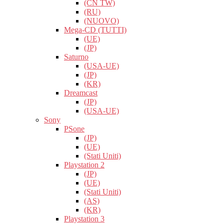
(CN TW)
(RU)
(NUOVO)
Mega-CD (TUTTI)
(UE)
(JP)
Saturno
(USA-UE)
(JP)
(KR)
Dreamcast
(JP)
(USA-UE)
Sony
PSone
(JP)
(UE)
(Stati Uniti)
Playstation 2
(JP)
(UE)
(Stati Uniti)
(AS)
(KR)
Playstation 3