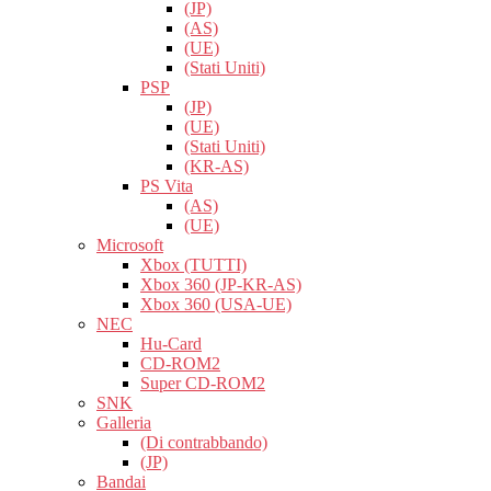
(JP)
(AS)
(UE)
(Stati Uniti)
PSP
(JP)
(UE)
(Stati Uniti)
(KR-AS)
PS Vita
(AS)
(UE)
Microsoft
Xbox (TUTTI)
Xbox 360 (JP-KR-AS)
Xbox 360 (USA-UE)
NEC
Hu-Card
CD-ROM2
Super CD-ROM2
SNK
Galleria
(Di contrabbando)
(JP)
Bandai