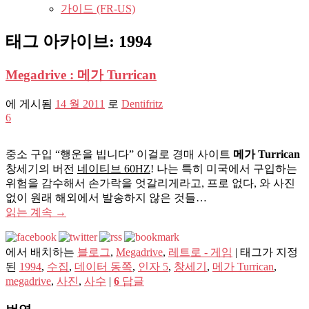
가이드 (FR-US)
태그 아카이브:
1994
Megadrive : 메가 Turrican
에 게시됨
14 월 2011
로
Dentifritz
6
중소 구입 “행운을 빕니다” 이걸로 경매 사이트
메가 Turrican
창세기의 버전
네이티브 60HZ
! 나는 특히 미국에서 구입하는
위험을 감수해서 손가락을 엇갈리게라고, 프로 없다, 와 사진
없이 원래 해외에서 발송하지 않은 것들…
읽는 계속
→
에서 배치하는
블로그
,
Megadrive
,
레트로 - 게임
|
태그가 지정
된
1994
,
수집
,
데이터 동쪽
,
인자 5
,
창세기
,
메가 Turrican
,
megadrive
,
사진
,
사수
|
6
답글