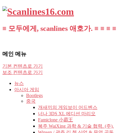
≡ 모두에게, scanlines 애호가. ≡ ≡ ≡ ≡
메인 메뉴
기본 컨텐츠로 가기
보조 컨텐츠로 가기
뉴스
아시아 게임
Bootlegs
중국
개새끼의 게임보이 어드벤스
너나 3DS XL 에디션 마리오
Famiclone 小霸王
복주 WaiXing 과학 & 기술 협력. (주).
Winsen / 광주 리 쳉 산업 & 무역 공동.