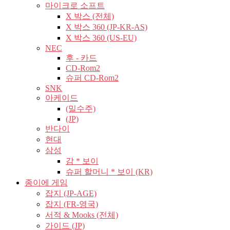
마이크로 소프트
X 박스 (전체)
X 박스 360 (JP-KR-AS)
X 박스 360 (US-EU)
NEC
후 - 카드
CD-Rom2
슈퍼 CD-Rom2
SNK
아케이드
(밀수주)
(JP)
반다이
현대
삼성
감 * 보이
슈퍼 할머니 * 보이 (KR)
종이에 게임
잡지 (JP-AGE)
잡지 (FR-영국)
서적 & Mooks (전체)
가이드 (JP)