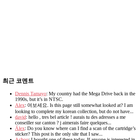
최근 코멘트
Dennis Tamayo
: My country had the Mega Drive back in the
1990s, but it’s in NTSC.
Alex
: 여보세요. Is this page still somewhat looked at? I am
looking to complete my korean collection, but do not have...
david
: hello , tres bel article ! aurais tu des adresses a me
conseiller sur canton ? j aimerais faire quelques...
Álex
: Do you know where can I find a scan of the cartridge’s
sticker? This post is the only site that I saw...
Achoo
: I bought one of these today. If anyone is interested in