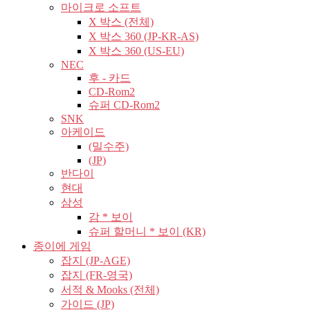
마이크로 소프트
X 박스 (전체)
X 박스 360 (JP-KR-AS)
X 박스 360 (US-EU)
NEC
후 - 카드
CD-Rom2
슈퍼 CD-Rom2
SNK
아케이드
(밀수주)
(JP)
반다이
현대
삼성
감 * 보이
슈퍼 할머니 * 보이 (KR)
종이에 게임
잡지 (JP-AGE)
잡지 (FR-영국)
서적 & Mooks (전체)
가이드 (JP)