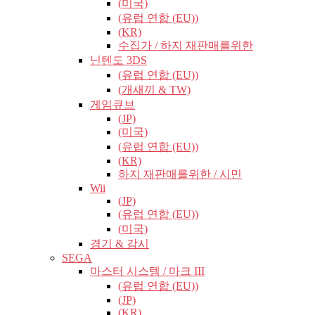
(미국)
(유럽​​ 연합 (EU))
(KR)
수집가 / 하지 재판매를위한
닌텐도 3DS
(유럽​​ 연합 (EU))
(개새끼 & TW)
게임큐브
(JP)
(미국)
(유럽​​ 연합 (EU))
(KR)
하지 재판매를위한 / 시민
Wii
(JP)
(유럽​​ 연합 (EU))
(미국)
경기 & 감시
SEGA
마스터 시스템 / 마크 III
(유럽​​ 연합 (EU))
(JP)
(KR)