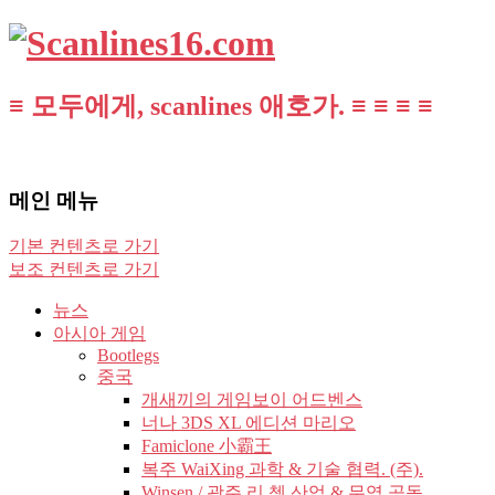
≡ 모두에게, scanlines 애호가. ≡ ≡ ≡ ≡
메인 메뉴
기본 컨텐츠로 가기
보조 컨텐츠로 가기
뉴스
아시아 게임
Bootlegs
중국
개새끼의 게임보이 어드벤스
너나 3DS XL 에디션 마리오
Famiclone 小霸王
복주 WaiXing 과학 & 기술 협력. (주).
Winsen / 광주 리 쳉 산업 & 무역 공동.