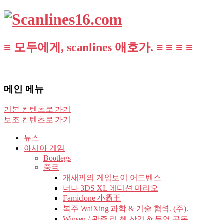
≡ 모두에게, scanlines 애호가. ≡ ≡ ≡ ≡
메인 메뉴
기본 컨텐츠로 가기
보조 컨텐츠로 가기
뉴스
아시아 게임
Bootlegs
중국
개새끼의 게임보이 어드벤스
너나 3DS XL 에디션 마리오
Famiclone 小霸王
복주 WaiXing 과학 & 기술 협력. (주).
Winsen / 광주 리 쳉 산업 & 무역 공동.