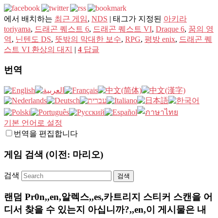
에서 배치하는
최근 게임
,
NDS
|
태그가 지정된
아키라
toriyama
,
드래곤 퀘스트 6
,
드래곤 퀘스트 VI
,
Draque 6
,
꿈의 영
역
,
닌텐도 DS
,
뜻밖의 막대한 보수
,
RPG
,
평방 enix
,
드래곤 퀘
스트 VI 환상의 대지
|
4
답글
번역
기본 언어로 설정
번역을 편집합니다
게임 검색 (이전: 마리오)
검색
랜덤 Pr0n,,en,알렉스,,es,카트리지 스티커 스캔을 어
디서 찾을 수 있는지 아십니까?,,en,이 게시물은 내