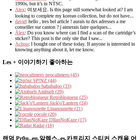
1990s, but it’s in NTSC.
Alex
: 여보세요. Is this page still somewhat looked at? I am
looking to complete my korean collection, but do not have...
david
: hello , tres bel article ! aurais tu des adresses a me
conseiller sur canton ? j aimerais faire quelques...
Álex
: Do you know where can I find a scan of the cartridge’s
sticker? This post is the only site that I saw...
Achoo
: I bought one of these today. If anyone is interested in
knowing anything about it, let me know.
Les + 이야기하기 좋아하는
neocalimero (45)
SP!NZ (44)
bababaloo (33)
Ambseb (29)
Retroblogueur (25)
Jack'o'Lantern (24)
Linanounette (21)
cocole (20)
DIlanNoKaze (17)
Radaj (16)
랜덤 Pr0n,,en,알렉스,,es,카트리지 스티커 스캔을 어