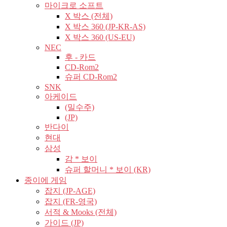
마이크로 소프트
X 박스 (전체)
X 박스 360 (JP-KR-AS)
X 박스 360 (US-EU)
NEC
후 - 카드
CD-Rom2
슈퍼 CD-Rom2
SNK
아케이드
(밀수주)
(JP)
반다이
현대
삼성
감 * 보이
슈퍼 할머니 * 보이 (KR)
종이에 게임
잡지 (JP-AGE)
잡지 (FR-영국)
서적 & Mooks (전체)
가이드 (JP)