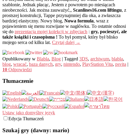
szablonie, Jednak płacąc, Jestem z powrotem po miesiącach
nieobecności. Jak można zauważyć,,
Scanlines16.com liftingu
, z
prostszej konstrukcji, Tappe przynajmniej dla oka, a zwłaszcza
bardziej elastyczny. Nowy blog,
Nowa formuła
, wraz z
pojawieniem się menu rozwijane w nagłówku. To ostatnie odnosi
się do
prezentacja mojej kolekcji w zdjęciach
:
gry, pocieszyć, ale
także książki i czasopisma !
To był pomysł, który był blisko
mojego serca od kilku lat.
Czytaj dalej
→
Opublikowany w
Blabla
,
Blog
|
Tagged
3DS
,
archiwum
,
blabla
,
blog
,
wracać
,
baza danych
,
gry
,
nintendo
,
PlayStation Vita
,
psvita
|
10
Odpowiedzi
Tłumaczenie
Ustaw jako domyślny język
Edycja Tłumaczeń
Szukaj gry (dawny: mario)