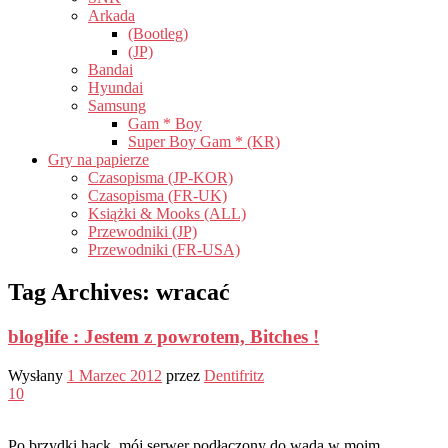
Arkada
(Bootleg)
(JP)
Bandai
Hyundai
Samsung
Gam * Boy
Super Boy Gam * (KR)
Gry na papierze
Czasopisma (JP-KOR)
Czasopisma (FR-UK)
Książki & Mooks (ALL)
Przewodniki (JP)
Przewodniki (FR-USA)
Tag Archives:
wracać
bloglife : Jestem z powrotem, Bitches !
Wysłany
1 Marzec 2012
przez
Dentifritz
10
Po brzydki hack, mój serwer podłączony do wada w moim