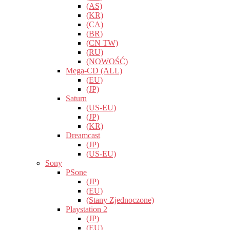
(AS)
(KR)
(CA)
(BR)
(CN TW)
(RU)
(NOWOŚĆ)
Mega-CD (ALL)
(EU)
(JP)
Saturn
(US-EU)
(JP)
(KR)
Dreamcast
(JP)
(US-EU)
Sony
PSone
(JP)
(EU)
(Stany Zjednoczone)
Playstation 2
(JP)
(EU)