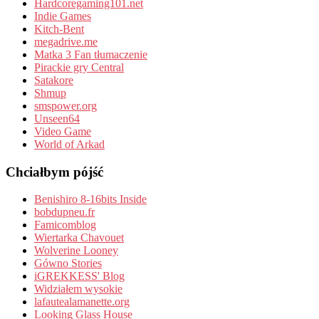
Hardcoregaming101.net
Indie Games
Kitch-Bent
megadrive.me
Matka 3 Fan tłumaczenie
Pirackie gry Central
Satakore
Shmup
smspower.org
Unseen64
Video Game
World of Arkad
Chciałbym pójść
Benishiro 8-16bits Inside
bobdupneu.fr
Famicomblog
Wiertarka Chavouet
Wolverine Looney
Gówno Stories
iGREKKESS' Blog
Widziałem wysokie
lafautealamanette.org
Looking Glass House