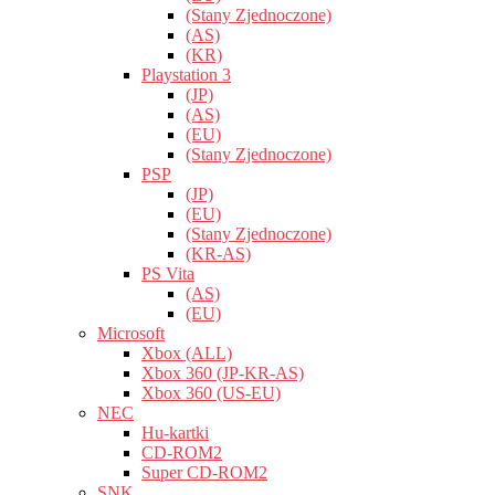
(Stany Zjednoczone)
(AS)
(KR)
Playstation 3
(JP)
(AS)
(EU)
(Stany Zjednoczone)
PSP
(JP)
(EU)
(Stany Zjednoczone)
(KR-AS)
PS Vita
(AS)
(EU)
Microsoft
Xbox (ALL)
Xbox 360 (JP-KR-AS)
Xbox 360 (US-EU)
NEC
Hu-kartki
CD-ROM2
Super CD-ROM2
SNK