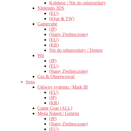
Kolektor / Nie do odsprzedaży
Nintendo 3DS
(EU)
(iQue & TW)
Gamecube
(JP)
(Stany Zjednoczone)
(EU)
(KR)
Nie do odsprzedaży / Demos
Wii
(JP)
(EU)
(Stany Zjednoczone)
Gra & Obserwować
Sega
Główny systemu / Mark III
(EU)
(JP)
(KR)
Game Gear (ALL)
Mega Napęd / Geneza
(JP)
(Stany Zjednoczone)
(EU)