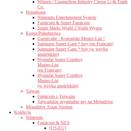
Winsen / Guangzhou Industry Cheng Li & Trade
Co.
Hongkong
Nintendo Entertainment System
Famicom & Super Famicom
Super Mario World 2 Yoshi Wyspa
Korea Południowa
Gamecube : Koreański Master-List !
Samsung Super Gam * boy (en Français)
Samsung Super Gam * boy (w języku
angielskim)
Hyundai Super Comboy
Master-List
(en Français)
Hyundai Super Comboy
Master-List
(w języku angielskim)
Tajwan
Famicom z Tajwanu
Tajwańskie oryginalne gry na Megadrive
Megadrive Asian Version
Kolekcja
Nintendo
Famicom & NES
(US-EU)