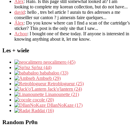
Alex
: Halo.
Is this page still somewhat looked at
?
I am
looking to complete my korean collection
,
but do not have..
.
david
:
hello
,
tres bel article
!
aurais tu des adresses a me
conseiller sur canton
?
j aimerais faire quelques..
.
Álex
: Do you know where can I find a scan of the cartridge’s
sticker? This post is the only site that I saw...
Achoo
: I bought one of these today. If anyone is interested in
knowing anything about it, let me know.
Les + wiele
neocalimero (45)
Sp!nz (44)
bababaloo (33)
Ambseb (29)
Retroblogueur (25)
Jack'o'lantern (24)
Linanounette (21)
cocole (20)
DIlanNoKaze (17)
Raddai (16)
Random Pr0n