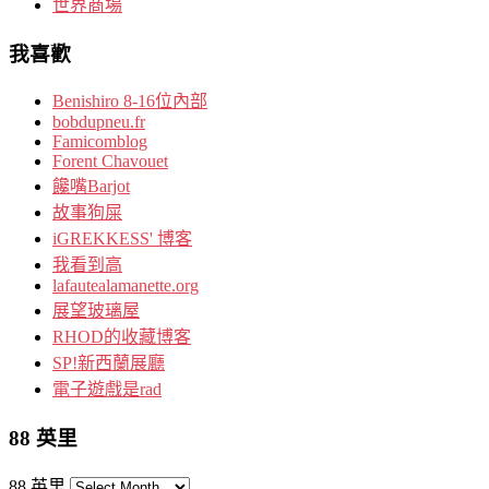
世界商場
我喜歡
Benishiro 8-16位內部
bobdupneu.fr
Famicomblog
Forent Chavouet
饞嘴Barjot
故事狗屎
iGREKKESS' 博客
我看到高
lafautealamanette.org
展望玻璃屋
RHOD的收藏博客
SP!新西蘭展廳
電子遊戲是rad
88 英里
88 英里