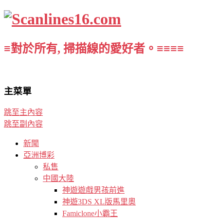
≡對於所有, 掃描線的愛好者。≡≡≡≡
主菜單
跳至主內容
跳至副內容
新聞
亞洲博彩
私售
中國大陸
神遊遊戲男孩前進
神遊3DS XL版馬里奧
Famiclone小霸王