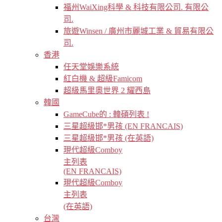
福州WaiXing科學 & 科技有限公司. 有限公
司.
旅遊Winsen / 廣州市麗城工業 & 貿易有限公
司.
香港
任天堂娛樂系統
紅白機 & 超級Famicom
超級馬里奧世界 2 耀西島
韓國
GameCube的 : 韓碩列表 !
三星超級邯*男孩 (EN FRANCAIS)
三星超級邯*男孩 (在英語)
現代超級Comboy
主列表
(EN FRANCAIS)
現代超級Comboy
主列表
(在英語)
台灣