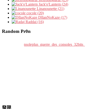
Jack'o'Lantern (24)
Linanounette (21)
cocole (20)
DIlanNoKaze (17)
Raddai (16)
Random Pr0n
發現