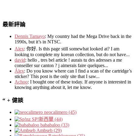
最新評論
Dennis Tamayo
:
My country had the Mega Drive back in the
1990s
,
but it’s in NTSC
.
Alex
: 你好.
Is this page still somewhat looked at
?
I am
looking to complete my korean collection
,
but do not have..
.
david
:
hello
,
tres bel article
!
aurais tu des adresses a me
conseiller sur canton
?
j aimerais faire quelques..
.
Álex
: Do you know where can I find a scan of the cartridge’s
sticker? This post is the only site that I saw...
Achoo
: I bought one of these today. If anyone is interested in
knowing anything about it, let me know.
“ + 健談
neocalimero (45)
SP!新西蘭 (44)
bababaloo (33)
Ambseb (29)
Retroblogueur (25)