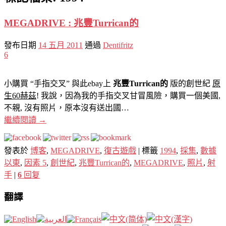
MEGADRIVE : 兆豐Turrican的
發布日期
14 五月 2011
通過
Dentifritz
6
小購買 “手指交叉” 與此ebay上
兆豐Turrican的
版的創世紀
原
生60赫茲
! 我說，因為我的手指交叉甘冒風險，購買一個美國,
不親, 沒有照片，原本沒有送出國…
繼續閱讀
→
發表於
博客
,
MEGADRIVE
,
復古遊戲
|
標籤
1994
,
採集
,
數據
以東
,
因素 5
,
創世紀
,
兆豐Turrican的
,
MEGADRIVE
,
照片
,
射
手
|
6
回复
翻譯