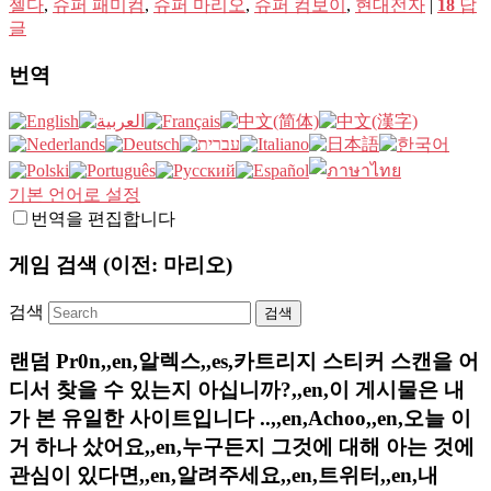
젤다
,
슈퍼 패미컴
,
슈퍼 마리오
,
슈퍼 컴보이
,
현대전자
|
18
답
글
번역
기본 언어로 설정
번역을 편집합니다
게임 검색 (이전: 마리오)
검색
랜덤 Pr0n,,en,알렉스,,es,카트리지 스티커 스캔을 어
디서 찾을 수 있는지 아십니까?,,en,이 게시물은 내
가 본 유일한 사이트입니다 ..,,en,Achoo,,en,오늘 이
거 하나 샀어요,,en,누구든지 그것에 대해 아는 것에
관심이 있다면,,en,알려주세요,,en,트위터,,en,내