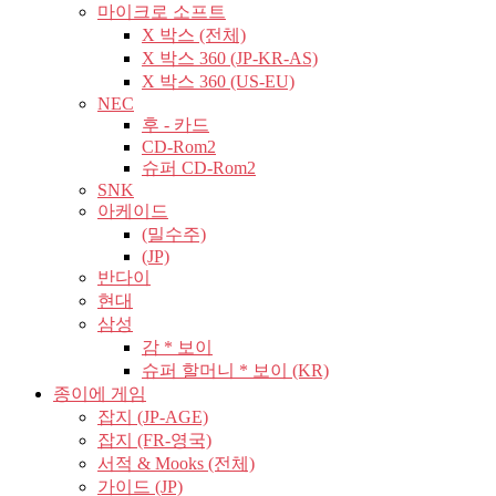
마이크로 소프트
X 박스 (전체)
X 박스 360 (JP-KR-AS)
X 박스 360 (US-EU)
NEC
후 - 카드
CD-Rom2
슈퍼 CD-Rom2
SNK
아케이드
(밀수주)
(JP)
반다이
현대
삼성
감 * 보이
슈퍼 할머니 * 보이 (KR)
종이에 게임
잡지 (JP-AGE)
잡지 (FR-영국)
서적 & Mooks (전체)
가이드 (JP)