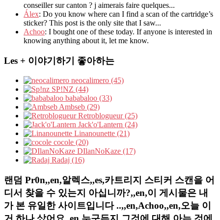
conseiller sur canton ? j aimerais faire quelques...
Álex
: Do you know where can I find a scan of the cartridge’s
sticker? This post is the only site that I saw...
Achoo
: I bought one of these today. If anyone is interested in
knowing anything about it, let me know.
Les + 이야기하기 좋아하는
neocalimero (45)
SP!NZ (44)
bababaloo (33)
Ambseb (29)
Retroblogueur (25)
Jack'o'Lantern (24)
Linanounette (21)
cocole (20)
DIlanNoKaze (17)
Radaj (16)
랜덤 Pr0n,,en,알렉스,,es,카트리지 스티커 스캔을 어
디서 찾을 수 있는지 아십니까?,,en,이 게시물은 내
가 본 유일한 사이트입니다 ..,,en,Achoo,,en,오늘 이
거 하나 샀어요,,en,누구든지 그것에 대해 아는 것에