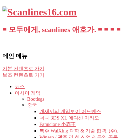
≡ 모두에게, scanlines 애호가. ≡ ≡ ≡ ≡
메인 메뉴
기본 컨텐츠로 가기
보조 컨텐츠로 가기
뉴스
아시아 게임
Bootlegs
중국
개새끼의 게임보이 어드벤스
너나 3DS XL 에디션 마리오
Famiclone 小霸王
복주 WaiXing 과학 & 기술 협력. (주).
Winsen / 광주 리 쳉 산업 & 무역 공동.