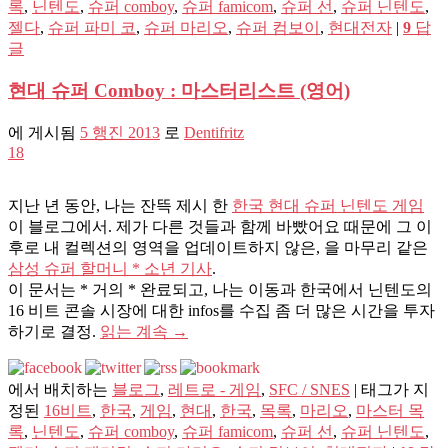
록
,
닌텐도
,
슈퍼 comboy
,
슈퍼 famicom
,
슈퍼 선
,
슈퍼 닌텐도
,
젤다
,
슈퍼 파미 코
,
슈퍼 마리오
,
슈퍼 컴보이
,
현대전자
|
9
답
글
현대 슈퍼 Comboy : 마스터리스트 (영어)
에 게시됨
5 행진 2013
로
Dentifritz
18
지난 년 동안, 나는 잔뜩 제시 한
한국 현대 슈퍼 닌텐도 게임
이 블로그에서. 제가 다른 것들과 함께 바빴어요 때문에 그 이
후로 내 컬렉션의 영역을 업데이트하지 않은, 을 마무리 같은
삼성 슈퍼 할머니 * 소년 기사
.
이 문서는 * 거의 * 완료되고, 나는 이동과 한국에서 닌텐도의
16 비트 콘솔 시장에 대한 infos를 수집 좀 더 많은 시간을 투자
하기로 결정.
읽는 계속
→
에서 배치하는
블로그
,
레트로 - 게임
,
SFC / SNES
|
태그가 지
정된
16비트
,
한국
,
게임
,
현대
,
한국
,
목록
,
마리오
,
마스터 목
록
,
닌텐도
,
슈퍼 comboy
,
슈퍼 famicom
,
슈퍼 선
,
슈퍼 닌텐도
,