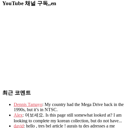
YouTube 채널 구독,,en
최근 코멘트
Dennis Tamayo
: My country had the Mega Drive back in the
1990s, but it’s in NTSC.
Alex
: 여보세요. Is this page still somewhat looked at? I am
looking to complete my korean collection, but do not have...
david
: hello , tres bel article ! aurais tu des adresses a me