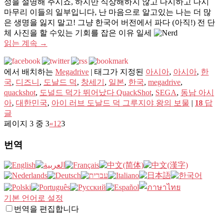
정을 설명해 주시죠, 하지만 식상해하지 않고 다시하고 다시
마무리 이들의 일부입니다, 난 마음으로 알고있는 나는 더 많
은 생명을 잃지 말고! 그냥 한국어 버전에서 파다 (아직!) 전 단
체 사진을 할 수있는 기회를 잡은 이유 일세
읽는 계속
→
에서 배치하는
Megadrive
|
태그가 지정된
아시아
,
아시아
,
한
국
,
디즈니
,
도날드 덕
,
창세기
,
일본
,
한국
,
megadrive
,
quackshot
,
도널드 덕가 뛰어났다 QuackShot
,
SEGA
,
동남 아시
아
,
대한민국
,
아이 러브 도날드 덕 그루지야 왕의 보물
|
18
답
글
페이지 3 중 3
«
1
2
3
번역
기본 언어로 설정
번역을 편집합니다