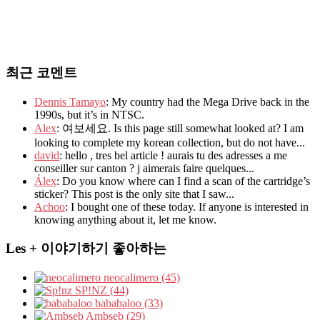
최근 코멘트
Dennis Tamayo
: My country had the Mega Drive back in the
1990s, but it’s in NTSC.
Alex
: 여보세요. Is this page still somewhat looked at? I am
looking to complete my korean collection, but do not have...
david
: hello , tres bel article ! aurais tu des adresses a me
conseiller sur canton ? j aimerais faire quelques...
Álex
: Do you know where can I find a scan of the cartridge’s
sticker? This post is the only site that I saw...
Achoo
: I bought one of these today. If anyone is interested in
knowing anything about it, let me know.
Les + 이야기하기 좋아하는
neocalimero (45)
SP!NZ (44)
bababaloo (33)
Ambseb (29)