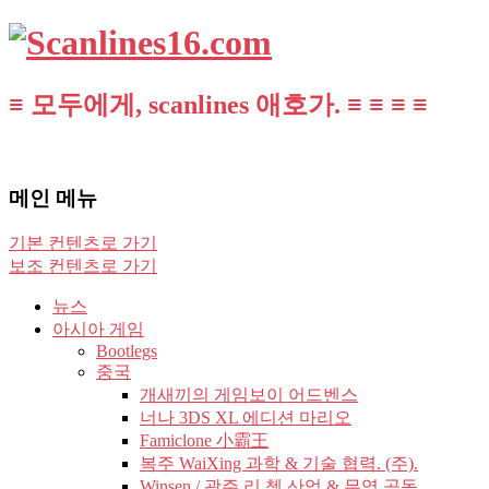
≡ 모두에게, scanlines 애호가. ≡ ≡ ≡ ≡
메인 메뉴
기본 컨텐츠로 가기
보조 컨텐츠로 가기
뉴스
아시아 게임
Bootlegs
중국
개새끼의 게임보이 어드벤스
너나 3DS XL 에디션 마리오
Famiclone 小霸王
복주 WaiXing 과학 & 기술 협력. (주).
Winsen / 광주 리 쳉 산업 & 무역 공동.