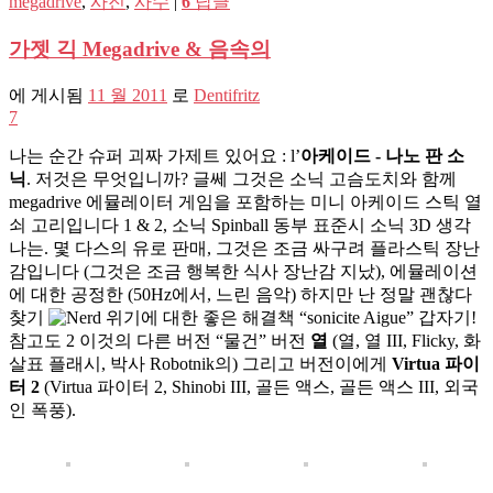
megadrive
,
사진
,
사수
|
6
답글
가젯 긱 Megadrive & 음속의
에 게시됨
11 월 2011
로
Dentifritz
7
나는 순간 슈퍼 괴짜 가제트 있어요 :
l
’
아케이드 - 나노 판 소
닉
. 저것은 무엇입니까? 글쎄 그것은 소닉 고슴도치와 함께
megadrive 에뮬레이터 게임을 포함하는 미니 아케이드 스틱 열
쇠 고리입니다 1 & 2, 소닉 Spinball 동부 표준시 소닉 3D 생각
나는. 몇 다스의 유로 판매, 그것은 조금 싸구려 플라스틱 장난
감입니다 (그것은 조금 행복한 식사 장난감 지났), 에뮬레이션
에 대한 공정한 (50Hz에서, 느린 음악) 하지만 난 정말 괜찮다
찾기
위기에 대한 좋은 해결책 “sonicite Aigue” 갑자기!
참고도 2 이것의 다른 버전 “물건” 버전
열
(열, 열 III, Flicky, 화
살표 플래시, 박사 Robotnik의) 그리고 버전이에게
Virtua 파이
터 2
(Virtua 파이터 2, Shinobi III, 골든 액스, 골든 액스 III, 외국
인 폭풍).