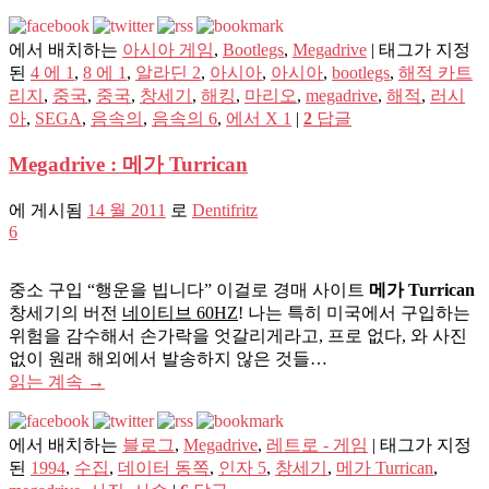
에서 배치하는
아시아 게임
,
Bootlegs
,
Megadrive
|
태그가 지정
된
4 에 1
,
8 에 1
,
알라딘 2
,
아시아
,
아시아
,
bootlegs
,
해적 카트
리지
,
중국
,
중국
,
창세기
,
해킹
,
마리오
,
megadrive
,
해적
,
러시
아
,
SEGA
,
음속의
,
음속의 6
,
에서 X 1
|
2
답글
Megadrive : 메가 Turrican
에 게시됨
14 월 2011
로
Dentifritz
6
중소 구입 “행운을 빕니다” 이걸로 경매 사이트
메가 Turrican
창세기의 버전
네이티브 60HZ
! 나는 특히 미국에서 구입하는
위험을 감수해서 손가락을 엇갈리게라고, 프로 없다, 와 사진
없이 원래 해외에서 발송하지 않은 것들…
읽는 계속
→
에서 배치하는
블로그
,
Megadrive
,
레트로 - 게임
|
태그가 지정
된
1994
,
수집
,
데이터 동쪽
,
인자 5
,
창세기
,
메가 Turrican
,