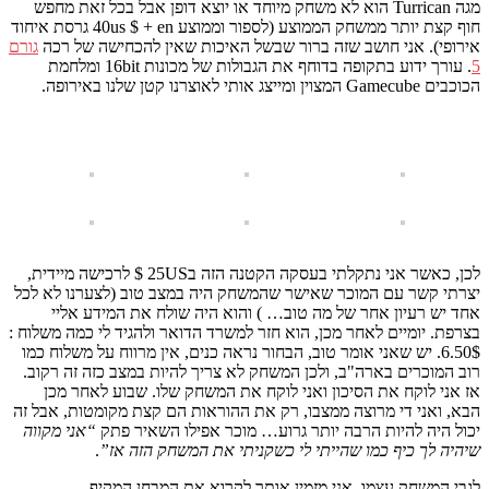
מגה Turrican הוא לא משחק מיוחד או יוצא דופן אבל בכל זאת מחפש
חוף קצת יותר ממשחק הממוצע (לספור וממוצע 40us $ + en גרסת איחוד
אירופי). אני חושב שזה ברור שבשל האיכות שאין להכחישה של רכה
גורם
5
. עורך ידוע בתקופה בדוחף את הגבולות של מכונות 16bit ומלחמת
הכוכבים Gamecube המצוין ומייצג אותי לאוצרנו קטן שלנו באירופה.
לכן, כאשר אני נתקלתי בעסקה הקטנה הזה ב25US $ לרכישה מיידית,
יצרתי קשר עם המוכר שאישר שהמשחק היה במצב טוב (לצערנו לא לכל
אחד יש רעיון אחר של מה טוב… ) והוא היה שולח את המידע אליי
בצרפת. יומיים לאחר מכן, הוא חזר למשרד הדואר ולהגיד לי כמה משלוח :
6.50$. יש שאני אומר טוב, הבחור נראה כנים, אין מרווח על משלוח כמו
רוב המוכרים בארה"ב, ולכן המשחק לא צריך להיות במצב כזה זה רקוב.
אז אני לוקח את הסיכון ואני לוקח את המשחק שלו. שבוע לאחר מכן
הבא, ואני די מרוצה ממצבו, רק את ההוראות הם קצת מקומטות, אבל זה
יכול היה להיות הרבה יותר גרוע… מוכר אפילו השאיר פתק
“אני מקווה
שיהיה לך כיף כמו שהייתי לי כשקניתי את המשחק הזה אז”
.
לגבי המשחק עצמו, אני מזמין אותך לקרוא את המבחן המקיף