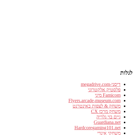
לגלות
דיסני-megadrive.com
פלסטיק אלקטרוני
Famicom מיני
Flyers.arcade-museum.com
משחק & לצפות באינטרנט
משחק מרכז CX
גיים בוי גלריה
Guardiana.net
Hardcoregaming101.net
משחקי אינדי