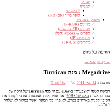
יונדאי
סמסונג
* גאם בוי
סופר בוי * גאם (KR)
משחקים על נייר
מגזינים (JP-KOR)
מגזינים (FR-בריטניה)
ספרים & Mooks (הכל)
מדריכים (JP)
מדריכים (FR-US)
הודעה על ניווט
←
קודם
הבא
→
Megadrive : מגה Turrican
פורסם ב
14 מאי 2011
על ידי
Dentifritz
רכישה קטנה “אצבעות” ב-eBay עם זה
מגה Turrican
של גרסה של
ספר בראשית
האם של 60Hz
! אני אומר את האצבעות חצו כי לקחתי את
הסיכון לקנות בארה"ב בפרט, לא פרו, בלי תמונה ואשר במקור לא שלחה
לחו"ל…