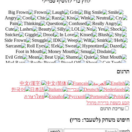
לחץ כדי להוסיף סמיילי
תרגום
קבע כשפת ברירת מחדל
עריכת תרגום
חיפוש משחק (לשעבר: מריו)
לחפש