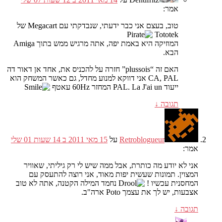
אמר:
טוב, בעצם אני כבר ידעתי, שנבדקתי עם Megacart של
Tototek
המוזיקה היא באמת יפה, אתה מרגיש ממש בתוך Amiga
הבא.
האם זה “plussois” חזרה על להכניס את, אחד אן דאור דה
CA, PAL אני דווקא למנוע מחדל, גם כאשר המשחק הוא
ייעוד PAL. La J'ai un המחזר 60Hz עאטף
תגובה
↓
Retroblogueur
על
15 מאי 2011 ב 14 שעות 01 שלי
אמר:
אני לא יודע מה כותרת, אבל ממה שיש לי רק גיליתי, שאוויר
המצוין. תמונות שעשית יפות מאוד, אני רוצה להתעסק עם
המחסנית עכשיו !
נחמד המילה הקטנה, אתה לא טוב
אצבעות, יש לך את עצמך Poto ארה"ב.
תגובה
↓