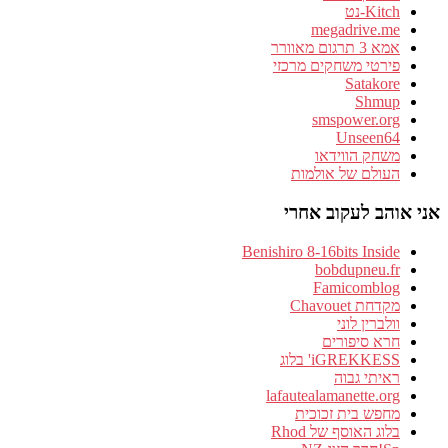
Kitch-נט
megadrive.me
אמא 3 תרגום מאוורר
פירטי משחקים מרכזי
Satakore
Shmup
smspower.org
Unseen64
משחק הווידאו
העולם של אולמות
אני אוהב לעקוב אחרי
Benishiro 8-16bits Inside
bobdupneu.fr
Famicomblog
מקדחת Chavouet
וולברין לוני
חרא סיפורים
iGREKKESS' בלוג
ראיתי גבוה
lafautealamanette.org
מחפש בית זכוכית
בלוג האוסף של Rhod