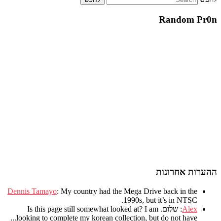
Random Pr0n
ההערות אחרונות
Dennis Tamayo
:
My country had the Mega Drive back in the
.
1990s
,
but it’s in NTSC
Alex
: שלום.
I am
?
Is this page still somewhat looked at
.
looking to complete my korean collection
,
but do not have..