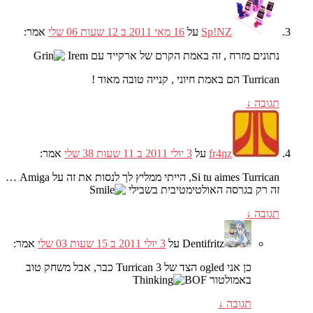
Sp!NZ
על
16 מאי 2011 ב 12 שעות 06 שלי
אמר:
נתונים מזרח , זה באמת הקרם של ארקייד עם Irem
Turrican הם באמת חיוני , קנייה טובה מאוד !
תגובה
↓
fr4nz
על
3 יולי 2011 ב 11 שעות 38 שלי
אמר:
Si tu aimes Turrican, הייתי ממליץ לך לנסות את זה על Amiga …
זה רק בגרסה האולטימטיבית בשבילי
תגובה
↓
Dentifritz
על
3 יולי 2011 ב 15 שעות 03 שלי
אמר:
כן אני ogled הצד של Turrican 3 כבר, אבל משחק טוב
באמולטור BOF
תגובה
↓