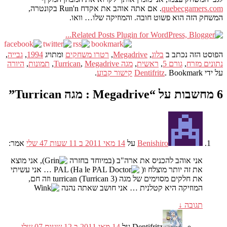
quebecgamers.com
. אם אתה אוהב את אקדח Run'n בקונטרה,
המשחק הזה הוא פשוט חובה. והמוזיקה שלו… וואו.
הפוסט הזה נכתב ב
בלוג
,
Megadrive
,
רטרו משחקים
ומתויג
1994
,
גבייה
,
נתונים מזרח
,
גורם 5
,
ראשית
,
מגה Turrican
Megadrive
,
,
תמונות
,
היורה
על ידי
. Bookmark
Dentifritz
קישור קבוע
.
6 מחשבות על “
Megadrive : מגה Turrican
”
Benishiro
על
14 מאי 2011 ב 11 שעות 47 שלי
אמר:
אני אוהב להכניס את ארה"ב (במיוחד בחזרה
), אני מוצא
את זה יותר מוצלח וPAL (Ha le PAL
) … אני עשיתי
את חלקים מסוימים של מגה turrican (Turrican 3) וזה חם,
המוזיקה היא קטלנית … אני חושב שאתה נהנה
תגובה
↓
Dentifritz
על
14 מאי 2011 ב 12 שעות 07 שלי