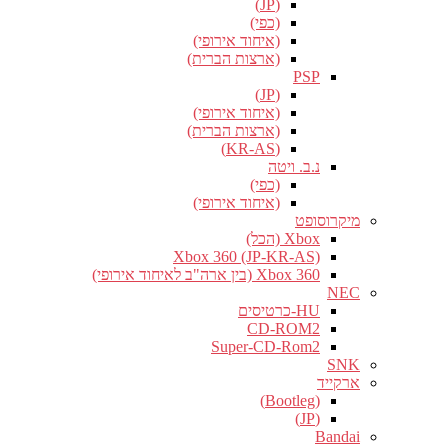
(JP)
(כפי)
(איחוד אירופי)
(ארצות הברית)
PSP
(JP)
(איחוד אירופי)
(ארצות הברית)
(KR-AS)
נ.ב. ויטה
(כפי)
(איחוד אירופי)
מיקרוסופט
Xbox (הכל)
Xbox 360 (JP-KR-AS)
Xbox 360 (בין ארה"ב לאיחוד אירופי)
NEC
HU-כרטיסים
CD-ROM2
Super-CD-Rom2
SNK
ארקייד
(Bootleg)
(JP)
Bandai