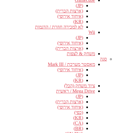
Gamecube
(JP)
(ארצות הברית)
(איחוד אירופי)
(KR)
לא למכירה חוזרת / הדגמות
Wii
(JP)
(איחוד אירופי)
(ארצות הברית)
משחק & לצפות
סגה
מאסטר מערכת / Mark III
(איחוד אירופי)
(JP)
(KR)
ציוד משחק (הכל)
Mega Drive / ראשית
(JP)
(ארצות הברית)
(איחוד אירופי)
(כפי)
(KR)
(CA)
(BR)