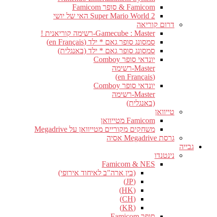
Famicom & סופר Famicom
Super Mario World 2 האי של יושי
דרום קוריאה
Gamecube : Master-רשימה קוריאנית !
סמסונג סופר גאם * ילד (en Français)
סמסונג סופר גאם * ילד (באנגלית)
יונדאי סופר Comboy
Master-רשימה
(en Français)
יונדאי סופר Comboy
Master-רשימה
(באנגלית)
טייוואן
Famicom מטייוואן
משחקים מקוריים מטייוואן על Megadrive
גרסת Megadrive אסיה
גבייה
נינטנדו
Famicom & NES
(בין ארה"ב לאיחוד אירופי)
(JP)
(HK)
(CH)
(KR)
סופר Famicom