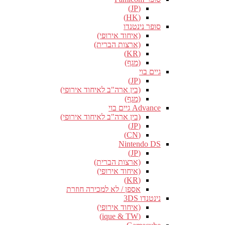
(JP)
(HK)
סופר נינטנדו
(איחוד אירופי)
(ארצות הברית)
(KR)
(מגף)
גיים בוי
(JP)
(בין ארה"ב לאיחוד אירופי)
(מגף)
Advance גיים בוי
(בין ארה"ב לאיחוד אירופי)
(JP)
(CN)
Nintendo DS
(JP)
(ארצות הברית)
(איחוד אירופי)
(KR)
אספן / לא למכירה חוזרת
נינטנדו 3DS
(איחוד אירופי)
(ique & TW)