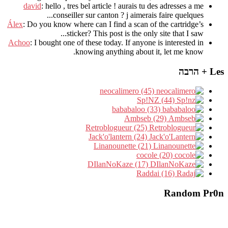
david
:
hello
,
tres bel article
!
aurais tu des adresses a me
.
conseiller sur canton
?
j aimerais faire quelques..
Álex
: Do you know where can I find a scan of the cartridge’s
sticker? This post is the only site that I saw...
Achoo
: I bought one of these today. If anyone is interested in
knowing anything about it, let me know.
Les + הרבה
neocalimero (45)
Sp!NZ (44)
bababaloo (33)
Ambseb (29)
Retroblogueur (25)
Jack'o'lantern (24)
Linanounette (21)
cocole (20)
DIlanNoKaze (17)
Raddai (16)
Random Pr0n