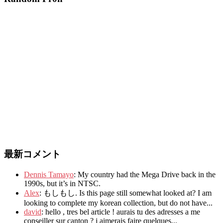
最新コメント
Dennis Tamayo
:
My country had the Mega Drive back in the
1990s
,
but it’s in NTSC
.
Alex
: もしもし.
Is this page still somewhat looked at
?
I am
looking to complete my korean collection
,
but do not have..
.
david
:
hello
,
tres bel article
!
aurais tu des adresses a me
conseiller sur canton
?
j aimerais faire quelques..
.