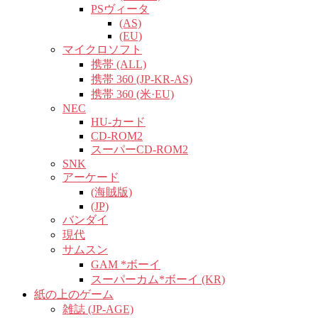
PSヴィータ
(AS)
(EU)
マイクロソフト
携帯 (ALL)
携帯 360 (JP-KR-AS)
携帯 360 (米·EU)
NEC
HU-カード
CD-ROM2
スーパーCD-ROM2
SNK
アーケード
(海賊版)
(JP)
バンダイ
現代
サムスン
GAM *ボーイ
スーパーカム*ボーイ (KR)
紙の上のゲーム
雑誌 (JP-AGE)