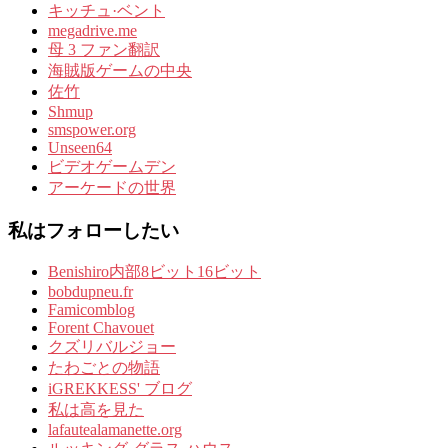
キッチュ·ベント
megadrive.me
母 3 ファン翻訳
海賊版ゲームの中央
佐竹
Shmup
smspower.org
Unseen64
ビデオゲームデン
アーケードの世界
私はフォローしたい
Benishiro内部8ビット16ビット
bobdupneu.fr
Famicomblog
Forent Chavouet
クズリバルジョー
たわごとの物語
iGREKKESS' ブログ
私は高を見た
lafautealamanette.org