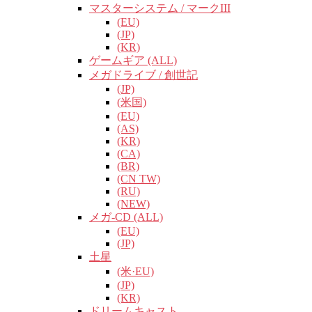
マスターシステム / マークIII
(EU)
(JP)
(KR)
ゲームギア (ALL)
メガドライブ / 創世記
(JP)
(米国)
(EU)
(AS)
(KR)
(CA)
(BR)
(CN TW)
(RU)
(NEW)
メガ-CD (ALL)
(EU)
(JP)
土星
(米·EU)
(JP)
(KR)
ドリームキャスト