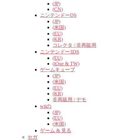
(JP)
(CN)
ニンテンドーDS
(JP)
(米国)
(EU)
(KR)
コレクタ / 非再販用
ニンテンドー3DS
(EU)
(iQue & TW)
ゲームキューブ
(JP)
(米国)
(EU)
(KR)
非再販用 / デモ
wiiの
(JP)
(EU)
(米国)
ゲーム & 見る
セガ