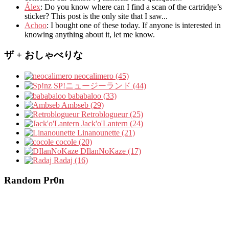
Álex
: Do you know where can I find a scan of the cartridge’s
sticker? This post is the only site that I saw...
Achoo
: I bought one of these today. If anyone is interested in
knowing anything about it, let me know.
ザ + おしゃべりな
neocalimero (45)
SP!ニュージーランド (44)
bababaloo (33)
Ambseb (29)
Retroblogueur (25)
Jack'o'Lantern (24)
Linanounette (21)
cocole (20)
DIlanNoKaze (17)
Radaj (16)
Random Pr0n