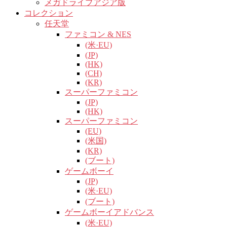
メガドライブアジア版
コレクション
任天堂
ファミコン & NES
(米·EU)
(JP)
(HK)
(CH)
(KR)
スーパーファミコン
(JP)
(HK)
スーパーファミコン
(EU)
(米国)
(KR)
(ブート)
ゲームボーイ
(JP)
(米·EU)
(ブート)
ゲームボーイアドバンス
(米·EU)