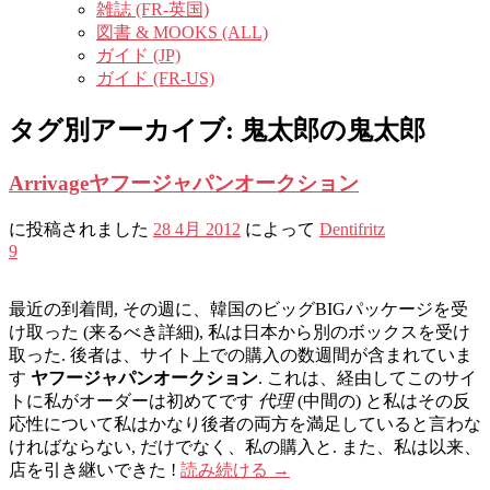
雑誌 (FR-英国)
図書 & MOOKS (ALL)
ガイド (JP)
ガイド (FR-US)
タグ別アーカイブ:
鬼太郎の鬼太郎
Arrivageヤフージャパンオークション
に投稿されました
28 4月 2012
によって
Dentifritz
9
最近の到着間, その週に、韓国のビッグBIGパッケージを受
け取った (来るべき詳細), 私は日本から別のボックスを受け
取った. 後者は、サイト上での購入の数週間が含まれていま
す
ヤフージャパンオークション
. これは、経由してこのサイ
トに私がオーダーは初めてです
代理
(中間の) と私はその反
応性について私はかなり後者の両方を満足していると言わな
ければならない, だけでなく、私の購入と. また、私は以来、
店を引き継いできた !
読み続ける
→