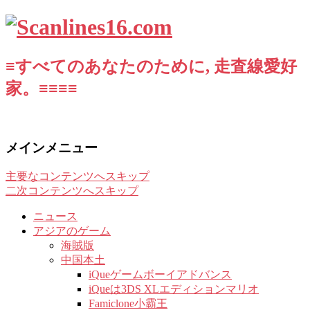
≡すべてのあなたのために, 走査線愛好
家。≡≡≡≡
メインメニュー
主要なコンテンツへスキップ
二次コンテンツへスキップ
ニュース
アジアのゲーム
海賊版
中国本土
iQueゲームボーイアドバンス
iQueは3DS XLエディションマリオ
Famiclone小霸王