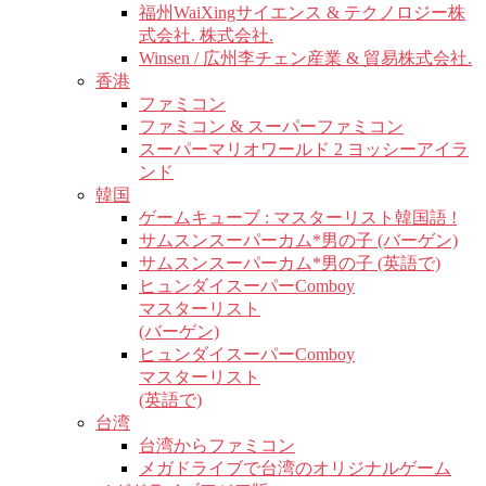
福州WaiXingサイエンス & テクノロジー株
式会社. 株式会社.
Winsen / 広州李チェン産業 & 貿易株式会社.
香港
ファミコン
ファミコン & スーパーファミコン
スーパーマリオワールド 2 ヨッシーアイラ
ンド
韓国
ゲームキューブ : マスターリスト韓国語 !
サムスンスーパーカム*男の子 (バーゲン)
サムスンスーパーカム*男の子 (英語で)
ヒュンダイスーパーComboy
マスターリスト
(バーゲン)
ヒュンダイスーパーComboy
マスターリスト
(英語で)
台湾
台湾からファミコン
メガドライブで台湾のオリジナルゲーム