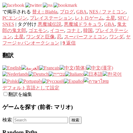
で掲示される
替え:: Blabla
,
ブログ
,
GBA
,
NES / ファミコン
,
PCエンジン
,
プレイステーション
,
レトロゲーム
,
土星
,
SFC /
SNES
|
タグ付け
悪魔城伝説
,
悪魔城ドラキュラ
,
GBA
,
鬼太
郎の鬼太郎
,
ゴエモン
,
イコー
,
コナミ
,
韓国
,
プレイステーシ
ョン
,
土星
,
ワンダと巨像
,
忍
,
スーパーファミコン
,
ワンダ
,
ヤ
フージャパンオークション
|
9
返信
翻訳
デフォルト言語として設定
翻訳を編集
ゲームを探す (前者: マリオ)
検索
Random Pr0n