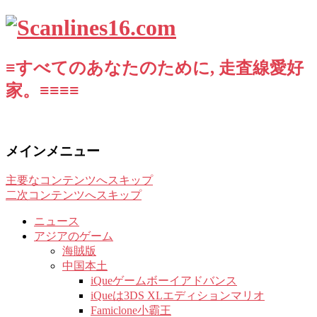
≡すべてのあなたのために, 走査線愛好
家。≡≡≡≡
メインメニュー
主要なコンテンツへスキップ
二次コンテンツへスキップ
ニュース
アジアのゲーム
海賊版
中国本土
iQueゲームボーイアドバンス
iQueは3DS XLエディションマリオ
Famiclone小霸王