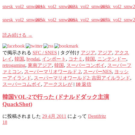
snesk_vol2_smw201
snesk_vol2_smw202
snesk_vol2_smw203
snesk_vol2_smw
snesk_vol2_smw205
snesk_vol2_smw206
snesk_vol2_smw207
snesk_vol2_smw
読み続ける
→
で掲示される
SFC / SNES
|
タグ付け
アジア
,
アジア
,
アクス
レイ
,
韓国
,
hyndai
,
インポート
,
コナミ
,
韓国
,
ニンテンドー
,
retrogaming
,
東南アジア
,
韓国
,
スーパーコンボイ
,
スーパーフ
ァミコン
,
スーパーマリオワールド 2
,
スーパーNES
,
ヨッシ
ーアイランド
,
スーパーマリオワールド2: 吉田アイルランド
,
スーパーコムボイ
,
アークスレが
|
10
返信
韓国VOL-2で行った (ドナルドダック主演
QuackShot)
に投稿されました
29 4月 2011
によって
Dentifritz
18