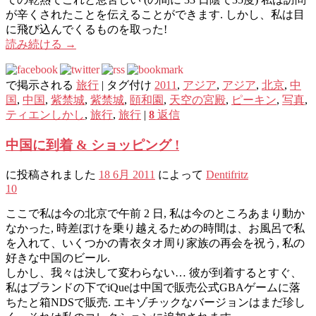
が辛くされたことを伝えることができます. しかし、私は目
に飛び込んでくるものを取った!
読み続ける
→
で掲示される
旅行
|
タグ付け
2011
,
アジア
,
アジア
,
北京
,
中
国
,
中国
,
紫禁城
,
紫禁城
,
頤和園
,
天空の宮殿
,
ピーキン
,
写真
,
ティエンしかし
,
旅行
,
旅行
|
8
返信
中国に到着 & ショッピング !
に投稿されました
18 6月 2011
によって
Dentifritz
10
ここで私は今の北京で午前 2 日, 私は今のところあまり動か
なかった, 時差ぼけを乗り越えるための時間は、お風呂で私
を入れて、いくつかの青衣タオ周り家族の再会を祝う, 私の
好きな​​中国のビール.
しかし、我々は決して変わらない… 彼が到着するとすぐ、
私はブランドの下でiQueは中国で販売公式GBAゲームに落
ちたと箱NDSで販売. エキゾチックなバージョンはまだ珍し