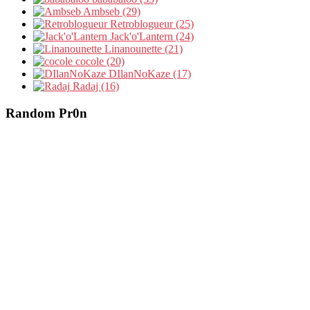
Ambseb (29)
Retroblogueur (25)
Jack'o'Lantern (24)
Linanounette (21)
cocole (20)
DIlanNoKaze (17)
Radaj (16)
Random Pr0n