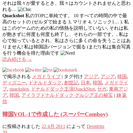
それは我々が愛するとき、我々はカウントされませんと思わ
れる…
Quackshot
私のTOPに単純です。 10 すべての時間の中で最
高のセットの (ゼルダで始まる 3, マリオ 4, ソニック1… ). 私
はこのゲームのための私の情熱を説明していない, それは私
が飽きずに何度も何度も終了し、それらの一部です。, 私は
心で知っているとされ、私はさらに多くの命を失うことはあ
りません! 私は韓国語バージョンで掘る (まだ!) 私は集合写真
を行う機会を得た理由です
読み続ける
→
で掲示される
メガドライブ
|
タグ付け
アジア
,
アジア
,
韓国
,
ディズニー
,
ドナルドダック
,
創世記
,
日本
,
韓国
,
メガドライ
ブ
,
quackshot
,
ドナルドダック主演QuackShot
,
セガ
,
東南アジ
ア
,
韓国
,
アイラブドナルドダック グルジア王の秘宝
|
18
返
信
韓国VOL-1で作成した (スーパーComboy)
に投稿されました
22 4月 2011
によって
Dentifritz
20