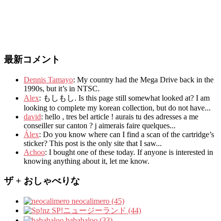
最新コメント
Dennis Tamayo
:
My country had the Mega Drive back in the
1990s
,
but it’s in NTSC
.
Alex
: もしもし.
Is this page still somewhat looked at
?
I am
looking to complete my korean collection
,
but do not have..
.
david
:
hello
,
tres bel article
!
aurais tu des adresses a me
conseiller sur canton
?
j aimerais faire quelques..
.
Álex
: Do you know where can I find a scan of the cartridge’s
sticker? This post is the only site that I saw...
Achoo
: I bought one of these today. If anyone is interested in
knowing anything about it, let me know.
ザ + おしゃべりな
neocalimero (45)
SP!ニュージーランド (44)
bababaloo (33)