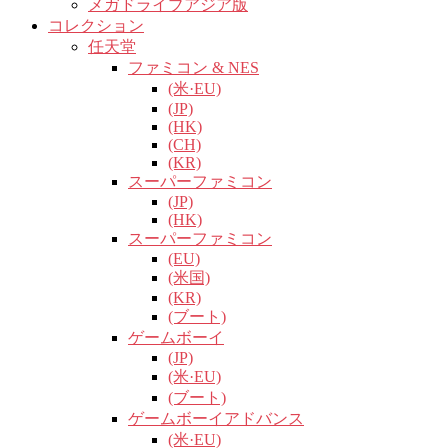
メガドライブアジア版
コレクション
任天堂
ファミコン & NES
(米·EU)
(JP)
(HK)
(CH)
(KR)
スーパーファミコン
(JP)
(HK)
スーパーファミコン
(EU)
(米国)
(KR)
(ブート)
ゲームボーイ
(JP)
(米·EU)
(ブート)
ゲームボーイアドバンス
(米·EU)