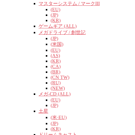
マスターシステム / マークIII
(EU)
(JP)
(KR)
ゲームギア (ALL)
メガドライブ / 創世記
(JP)
(米国)
(EU)
(AS)
(KR)
(CA)
(BR)
(CN TW)
(RU)
(NEW)
メガ-CD (ALL)
(EU)
(JP)
土星
(米·EU)
(JP)
(KR)
ドリームキャスト