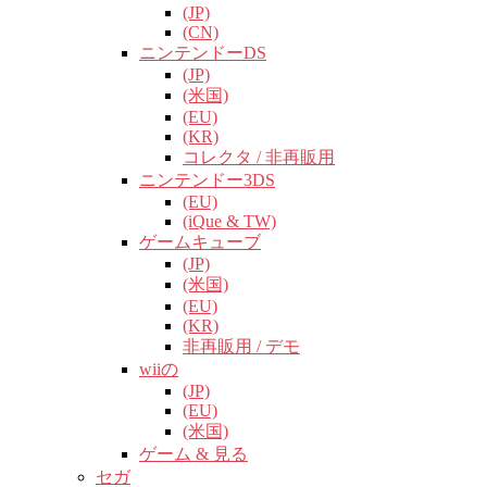
(JP)
(CN)
ニンテンドーDS
(JP)
(米国)
(EU)
(KR)
コレクタ / 非再販用
ニンテンドー3DS
(EU)
(iQue & TW)
ゲームキューブ
(JP)
(米国)
(EU)
(KR)
非再販用 / デモ
wiiの
(JP)
(EU)
(米国)
ゲーム & 見る
セガ