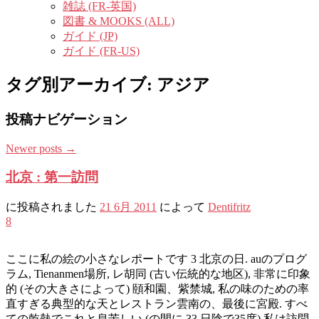
雑誌 (FR-英国)
図書 & MOOKS (ALL)
ガイド (JP)
ガイド (FR-US)
タグ別アーカイブ:
アジア
投稿ナビゲーション
Newer posts
→
北京 : 第一訪問
に投稿されました
21 6月 2011
によって
Dentifritz
8
ここに私の絵の小さなレポートです 3 北京の日. auのプログ
ラム, Tienanmen場所, レ胡同 (古い伝統的な地区), 非常に印象
的 (その大きさによって) 頤和園、紫禁城, 私の味のための率
直すぎる典型的な天とレストラン雲南の、最後に宮殿. すべ
ての乾熱でこれと息苦しい (の間に 33 日陰で35度) 私は訪問