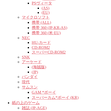
PSヴィータ
(AS)
(EU)
マイクロソフト
携帯 (ALL)
携帯 360 (JP-KR-AS)
携帯 360 (米·EU)
NEC
HU-カード
CD-ROM2
スーパーCD-ROM2
SNK
アーケード
(海賊版)
(JP)
バンダイ
現代
サムスン
GAM *ボーイ
スーパーカム*ボーイ (KR)
紙の上のゲーム
雑誌 (JP-AGE)