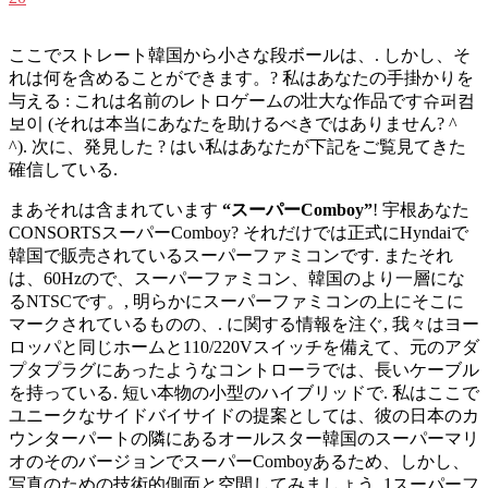
ここでストレート韓国から小さな段ボールは、. しかし、そ
れは何を含めることができます。? 私はあなたの手掛かりを
与える : これは名前のレトロゲームの壮大な作品です슈퍼컴
보이 (それは本当にあなたを助けるべきではありません? ^
^). 次に、発見した ? はい私はあなたが下記をご覧見てきた
確信している.
まあそれは含まれています
“スーパーComboy”
! 宇根あなた
CONSORTSスーパーComboy? それだけでは正式にHyndaiで
韓国で販売されているスーパーファミコンです. またそれ
は、60Hzので、スーパーファミコン、韓国のより一層にな
るNTSCです。, 明らかにスーパーファミコンの上にそこに
マークされているものの、. に関する情報を注ぐ, 我々はヨー
ロッパと同じホームと110/220Vスイッチを備えて、元のアダ
プタプラグにあったようなコントローラでは、長いケーブル
を持っている. 短い本物の小型のハイブリッドで. 私はここで
ユニークなサイドバイサイドの提案としては、彼の日本のカ
ウンターパートの隣にあるオールスター韓国のスーパーマリ
オのそのバージョンでスーパーComboyあるため、しかし、
写真のための技術的側面と空間してみましょう, 1スーパーフ