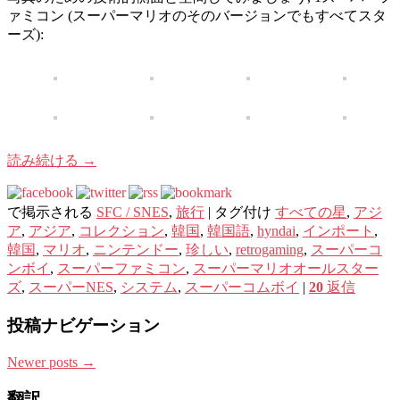
ァミコン (スーパーマリオのそのバージョンでもすべてスタ
ーズ):
読み続ける
→
で掲示される
SFC / SNES
,
旅行
|
タグ付け
すべての星
,
アジ
ア
,
アジア
,
コレクション
,
韓国
,
韓国語
,
hyndai
,
インポート
,
韓国
,
マリオ
,
ニンテンドー
,
珍しい
,
retrogaming
,
スーパーコ
ンボイ
,
スーパーファミコン
,
スーパーマリオオールスター
ズ
,
スーパーNES
,
システム
,
スーパーコムボイ
|
20
返信
投稿ナビゲーション
Newer posts
→
翻訳