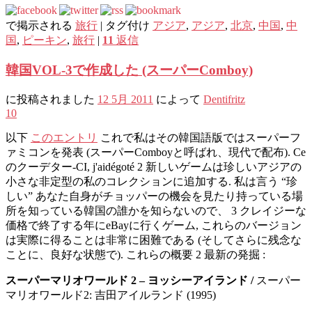
で掲示される
旅行
|
タグ付け
アジア
,
アジア
,
北京
,
中国
,
中
国
,
ピーキン
,
旅行
|
11
返信
韓国VOL-3で作成した (スーパーComboy)
に投稿されました
12 5月 2011
によって
Dentifritz
10
以下
このエントリ
これで私はその韓国語版ではスーパーフ
ァミコンを発表 (スーパーComboyと呼ばれ、現代で配布). Ce
のクーデター-CI, j'aidégoté 2 新しいゲームは珍しいアジアの
小さな非定型の私のコレクションに追加する. 私は言う “珍
しい” あなた自身がチョッパーの機会を見たり持っている場
所を知っている韓国の誰かを知らないので、 3 クレイジーな
価格で終了する年にeBayに行くゲーム, これらのバージョン
は実際に得ることは非常に困難である (そしてさらに残念な
ことに、良好な状態で). これらの概要 2 最新の発掘 :
スーパーマリオワールド 2 – ヨッシーアイランド /
スーパー
マリオワールド2: 吉田アイルランド (1995)