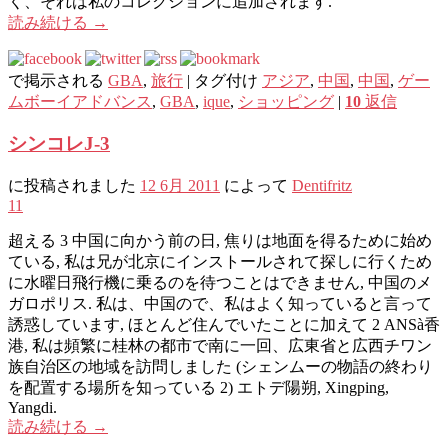
く、それは私のコレクションに追加されます.
読み続ける
→
で掲示される
GBA
,
旅行
|
タグ付け
アジア
,
中国
,
中国
,
ゲー
ムボーイアドバンス
,
GBA
,
ique
,
ショッピング
|
10
返信
シンコレJ-3
に投稿されました
12 6月 2011
によって
Dentifritz
11
超える 3 中国に向かう前の日, 焦りは地面を得るために始め
ている, 私は兄が北京にインストールされて探しに行くため
に水曜日飛行機に乗るのを待つことはできません, 中国のメ
ガロポリス. 私は、中国ので、私はよく知っていると言って
誘惑しています, ほとんど住んでいたことに加えて 2 ANSà香
港, 私は頻繁に桂林の都市で南に一回、広東省と広西チワン
族自治区の地域を訪問しました (シェンムーの物語の終わり
を配置する場所を知っている 2) エトデ陽朔, Xingping,
Yangdi.
読み続ける
→