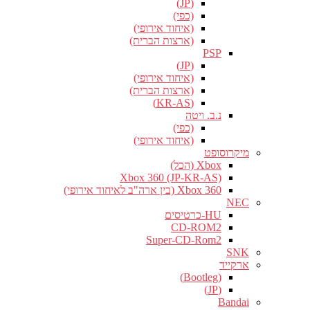
(JP)
(כפי)
(איחוד אירופי)
(ארצות הברית)
PSP
(JP)
(איחוד אירופי)
(ארצות הברית)
(KR-AS)
נ.ב. ויטה
(כפי)
(איחוד אירופי)
מיקרוסופט
Xbox (הכל)
Xbox 360 (JP-KR-AS)
Xbox 360 (בין ארה"ב לאיחוד אירופי)
NEC
HU-כרטיסים
CD-ROM2
Super-CD-Rom2
SNK
ארקייד
(Bootleg)
(JP)
Bandai