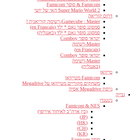
Famicom & סופר Famicom
Super Mario World 2 האי של יושי
דרום קוריאה
Gamecube : Master-רשימה קוריאנית !
סמסונג סופר גאם * ילד (en Français)
סמסונג סופר גאם * ילד (באנגלית)
יונדאי סופר Comboy
Master-רשימה
(en Français)
יונדאי סופר Comboy
Master-רשימה
(באנגלית)
טייוואן
Famicom מטייוואן
משחקים מקוריים מטייוואן על Megadrive
גרסת Megadrive אסיה
גבייה
נינטנדו
Famicom & NES
(בין ארה"ב לאיחוד אירופי)
(JP)
(HK)
(CH)
(KR)
סופר Famicom