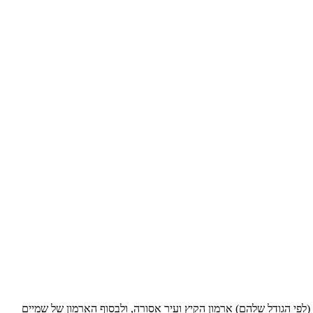
Tienanmen, Hut השיעור (שכונה מסורתית ישנה), מרשים מאוד (לפי הגודל שלהם) ארמון הקיץ ועיר אסורה, ולבסוף הארמון של שמיים