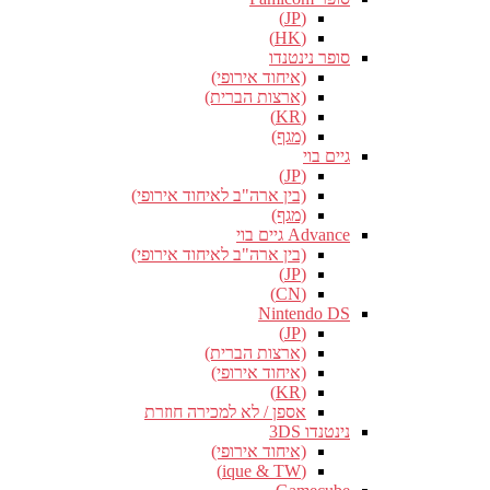
(JP)
(HK)
סופר נינטנדו
(איחוד אירופי)
(ארצות הברית)
(KR)
(מגף)
גיים בוי
(JP)
(בין ארה"ב לאיחוד אירופי)
(מגף)
Advance גיים בוי
(בין ארה"ב לאיחוד אירופי)
(JP)
(CN)
Nintendo DS
(JP)
(ארצות הברית)
(איחוד אירופי)
(KR)
אספן / לא למכירה חוזרת
נינטנדו 3DS
(איחוד אירופי)
(ique & TW)