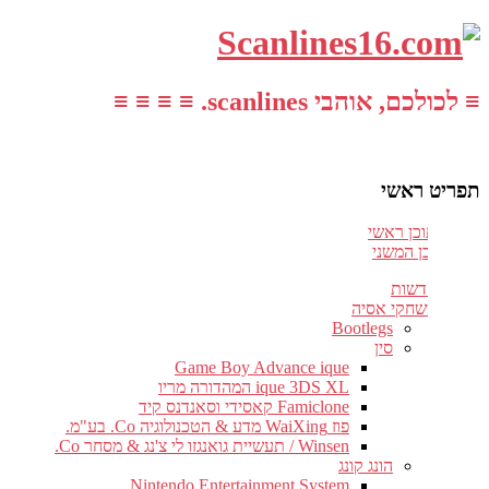
≡ לכולכם, אוהבי scanlines. ≡ ≡ ≡ ≡
תפריט ראשי
עבור לתוכן ראשי
דלג לתוכן המשני
חדשות
משחקי אסיה
Bootlegs
סין
Game Boy Advance ique
ique 3DS XL המהדורה מריו
Famiclone קאסידי וסאנדנס קיד
פוז WaiXing מדע & הטכנולוגיה Co. בע"מ.
Winsen / תעשיית גואנגזו לי צ'נג & מסחר Co.
הונג קונג
Nintendo Entertainment System