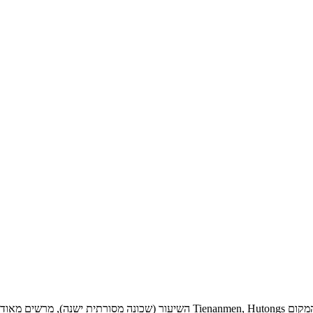
הנה חשבון קטן של התמונה שלי 3 היום האחרון של בייג'ינג. תכנית au, לה המקום ongs