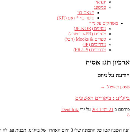
יונדאי
סמסונג
* גאם בוי
סופר בוי * גאם (KR)
משחקים על נייר
מגזינים (JP-KOR)
מגזינים (FR-בריטניה)
ספרים & Mooks (הכל)
מדריכים (JP)
מדריכים (FR-US)
ארכיון תג:
אסיה
הודעה על ניווט
→
Newer posts
בייג'ינג : ביקורים ראשונים
פורסם ב
21 יוני 2011
על ידי
Dentifritz
8