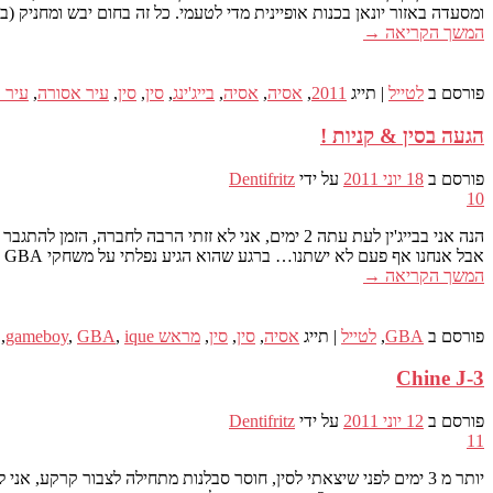
ומסעדה באזור יונאן בכנות אופיינית מדי לטעמי. כל זה בחום יבש ומחניק (בין 33 ו35 מעלות בצל) אני יכול להגיד לך שהביקורים היו מפרכים. אבל לקחתי eful
המשך הקריאה
→
פורסם ב
לטייל
|
תייג
2011
,
אסיה
,
אסיה
,
בייג'ינג
,
סין
,
סין
,
עיר אסורה
,
עיר 
הגעה בסין & קניות !
פורסם ב
18 יוני 2011
על ידי
Dentifritz
10
הנה אני בבייג'ין לעת עתה 2 ימים, אני לא זזתי הרבה לחברה, הזמן להתגבר על הג'ט לג שם אותי באמבטיה ולחגוג את המפגשים משפחתיים סביב כמה צינג טאו, הבירה הסינית האהובה עליי.
אבל אנחנו אף פעם לא ישתנו… ברגע שהוא הגיע נפלתי על משחקי GBA רשמיים שנמכרו בסין תחת המותג ique ונמכר בקופסות NDS. גירסאות אקזוטיות עדיין נדירה שיוסיפו לאוסף שלי.
המשך הקריאה
→
פורסם ב
GBA
,
לטייל
|
תייג
אסיה
,
סין
,
סין
,
מראש gameboy
ique
,
GBA
,
,
Chine J-3
פורסם ב
12 יוני 2011
על ידי
Dentifritz
11
יותר מ 3 ימים לפני שיצאתי לסין, חוסר סבלנות מתחילה לצבור קרקע, 