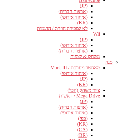
Gamecube
(JP)
(ארצות הברית)
(איחוד אירופי)
(KR)
לא למכירה חוזרת / הדגמות
Wii
(JP)
(איחוד אירופי)
(ארצות הברית)
משחק & לצפות
סגה
מאסטר מערכת / Mark III
(איחוד אירופי)
(JP)
(KR)
ציוד משחק (הכל)
Mega Drive / ראשית
(JP)
(ארצות הברית)
(איחוד אירופי)
(כפי)
(KR)
(CA)
(BR)