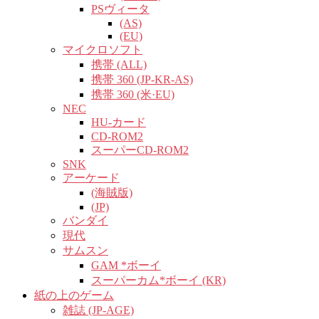
PSヴィータ
(AS)
(EU)
マイクロソフト
携帯 (ALL)
携帯 360 (JP-KR-AS)
携帯 360 (米·EU)
NEC
HU-カード
CD-ROM2
スーパーCD-ROM2
SNK
アーケード
(海賊版)
(JP)
バンダイ
現代
サムスン
GAM *ボーイ
スーパーカム*ボーイ (KR)
紙の上のゲーム
雑誌 (JP-AGE)