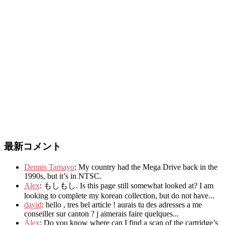
最新コメント
Dennis Tamayo
:
My country had the Mega Drive back in the
1990s
,
but it’s in NTSC
.
Alex
: もしもし.
Is this page still somewhat looked at
?
I am
looking to complete my korean collection
,
but do not have..
.
david
:
hello
,
tres bel article
!
aurais tu des adresses a me
conseiller sur canton
?
j aimerais faire quelques..
.
Álex
: Do you know where can I find a scan of the cartridge’s