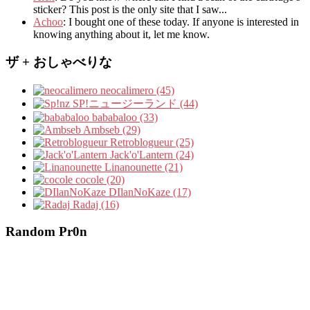
sticker? This post is the only site that I saw...
Achoo
: I bought one of these today. If anyone is interested in
knowing anything about it, let me know.
ザ + おしゃべりな
neocalimero (45)
SP!ニュージーランド (44)
bababaloo (33)
Ambseb (29)
Retroblogueur (25)
Jack'o'Lantern (24)
Linanounette (21)
cocole (20)
DIlanNoKaze (17)
Radaj (16)
Random Pr0n