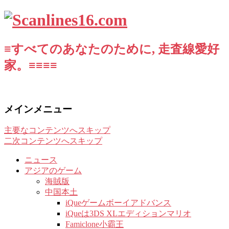
≡すべてのあなたのために, 走査線愛好
家。≡≡≡≡
メインメニュー
主要なコンテンツへスキップ
二次コンテンツへスキップ
ニュース
アジアのゲーム
海賊版
中国本土
iQueゲームボーイアドバンス
iQueは3DS XLエディションマリオ
Famiclone小霸王