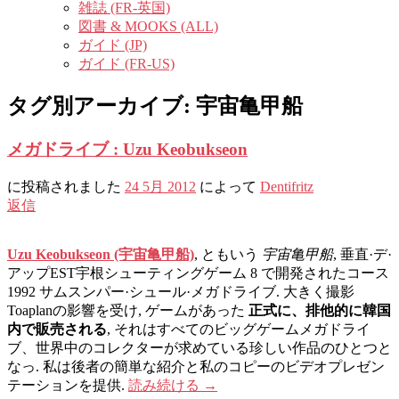
雑誌 (FR-英国)
図書 & MOOKS (ALL)
ガイド (JP)
ガイド (FR-US)
タグ別アーカイブ:
宇宙亀甲船
メガドライブ : Uzu Keobukseon
に投稿されました
24 5月 2012
によって
Dentifritz
返信
Uzu Keobukseon (宇宙亀甲船)
, ともいう
宇宙亀甲船
, 垂直·デ·
アップEST宇根シューティングゲーム 8 で開発されたコース
1992 サムスンパー·シュール·メガドライブ. 大きく撮影
Toaplanの影響を受け, ゲームがあった
正式に、排他的に韓国
内で販売される
, それはすべてのビッグゲームメガドライ
ブ、世界中のコレクターが求めている珍しい作品のひとつと
なっ. 私は後者の簡単な紹介と私のコピーのビデオプレゼン
テーションを提供.
読み続ける
→