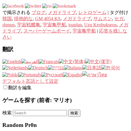
で掲示される
ブログ
,
メガドライブ
,
レトロゲーム
|
タグ付け
韓国
,
排他的な
,
GM 4054 KS
,
メガドライブ
,
サムスン
,
セガ
,
shmup
,
宇宙戦艦亀
,
宇宙亀甲船
,
toaplan
,
Uzu Keobukseon
,
メガ
ドライブ
,
スーパーゲームボーイ
,
宇宙亀甲船
|
応答を残しな
さい
翻訳
デフォルト言語として設定
翻訳を編集
ゲームを探す (前者: マリオ)
検索
Random Pr0n