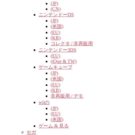
(JP)
(CN)
ニンテンドーDS
(JP)
(米国)
(EU)
(KR)
コレクタ / 非再販用
ニンテンドー3DS
(EU)
(iQue & TW)
ゲームキューブ
(JP)
(米国)
(EU)
(KR)
非再販用 / デモ
wiiの
(JP)
(EU)
(米国)
ゲーム & 見る
セガ