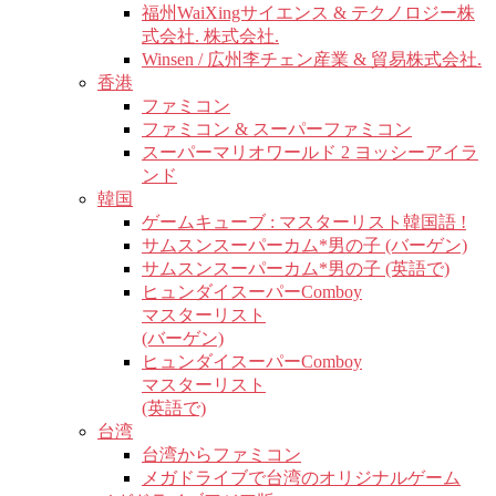
福州WaiXingサイエンス & テクノロジー株
式会社. 株式会社.
Winsen / 広州李チェン産業 & 貿易株式会社.
香港
ファミコン
ファミコン & スーパーファミコン
スーパーマリオワールド 2 ヨッシーアイラ
ンド
韓国
ゲームキューブ : マスターリスト韓国語 !
サムスンスーパーカム*男の子 (バーゲン)
サムスンスーパーカム*男の子 (英語で)
ヒュンダイスーパーComboy
マスターリスト
(バーゲン)
ヒュンダイスーパーComboy
マスターリスト
(英語で)
台湾
台湾からファミコン
メガドライブで台湾のオリジナルゲーム