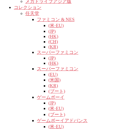
メガドライブアジア版
コレクション
任天堂
ファミコン & NES
(米·EU)
(JP)
(HK)
(CH)
(KR)
スーパーファミコン
(JP)
(HK)
スーパーファミコン
(EU)
(米国)
(KR)
(ブート)
ゲームボーイ
(JP)
(米·EU)
(ブート)
ゲームボーイアドバンス
(米·EU)