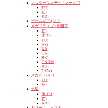
マスターシステム / マークIII
(EU)
(JP)
(KR)
ゲームギア (ALL)
メガドライブ / 創世記
(JP)
(米国)
(EU)
(AS)
(KR)
(CA)
(BR)
(CN TW)
(RU)
(NEW)
メガ-CD (ALL)
(EU)
(JP)
土星
(米·EU)
(JP)
(KR)
ドリームキャスト