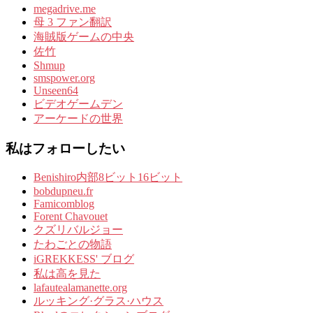
megadrive.me
母 3 ファン翻訳
海賊版ゲームの中央
佐竹
Shmup
smspower.org
Unseen64
ビデオゲームデン
アーケードの世界
私はフォローしたい
Benishiro内部8ビット16ビット
bobdupneu.fr
Famicomblog
Forent Chavouet
クズリバルジョー
たわごとの物語
iGREKKESS' ブログ
私は高を見た
lafautealamanette.org
ルッキング·グラス·ハウス