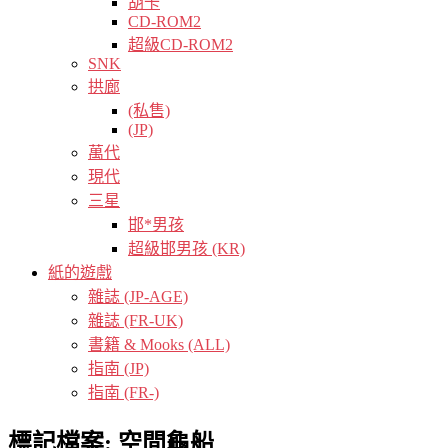
胡卡
CD-ROM2
超級CD-ROM2
SNK
拱廊
(私售)
(JP)
萬代
現代
三星
邯*男孩
超級邯男孩 (KR)
紙的遊戲
雜誌 (JP-AGE)
雜誌 (FR-UK)
書籍 & Mooks (ALL)
指南 (JP)
指南 (FR-)
標記檔案:
空間龜船