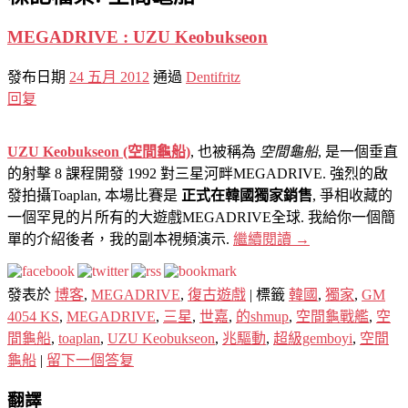
MEGADRIVE : UZU Keobukseon
發布日期
24 五月 2012
通過
Dentifritz
回复
UZU Keobukseon (空間龜船)
, 也被稱為
空間龜船
, 是一個垂直
的射擊 8 課程開發 1992 對三星河畔MEGADRIVE. 強烈的啟
發拍攝Toaplan, 本場比賽是
正式在韓國獨家銷售
, 爭相收藏的
一個罕見的片所有的大遊戲MEGADRIVE全球. 我給你一個簡
單的介紹後者，我的副本視頻演示.
繼續閱讀
→
發表於
博客
,
MEGADRIVE
,
復古遊戲
|
標籤
韓國
,
獨家
,
GM
4054 KS
,
MEGADRIVE
,
三星
,
世嘉
,
的shmup
,
空間龜戰艦
,
空
間龜船
,
toaplan
,
UZU Keobukseon
,
兆驅動
,
超級gemboyi
,
空間
龜船
|
留下一個答复
翻譯