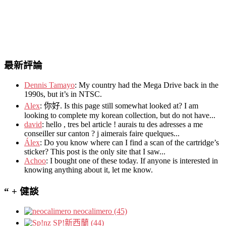
最新評論
Dennis Tamayo
:
My country had the Mega Drive back in the
1990s
,
but it’s in NTSC
.
Alex
: 你好.
Is this page still somewhat looked at
?
I am
looking to complete my korean collection
,
but do not have..
.
david
:
hello
,
tres bel article
!
aurais tu des adresses a me
conseiller sur canton
?
j aimerais faire quelques..
.
Álex
: Do you know where can I find a scan of the cartridge’s
sticker? This post is the only site that I saw...
Achoo
: I bought one of these today. If anyone is interested in
knowing anything about it, let me know.
“ + 健談
neocalimero (45)
SP!新西蘭 (44)