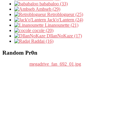
bababaloo (33)
Ambseb (29)
Retroblogueur (25)
Jack'o'Lantern (24)
Linanounette (21)
cocole (20)
DIlanNoKaze (17)
Raddai (16)
Random Pr0n