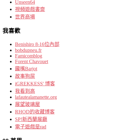
Unseen64
視頻遊戲書齋
世界商場
我喜歡
Benishiro 8-16位內部
bobdupneu.fr
Famicomblog
Forent Chavouet
饞嘴Barjot
故事狗屎
iGREKKESS' 博客
我看到高
lafautealamanette.org
展望玻璃屋
RHOD的收藏博客
SP!新西蘭展廳
電子遊戲是rad