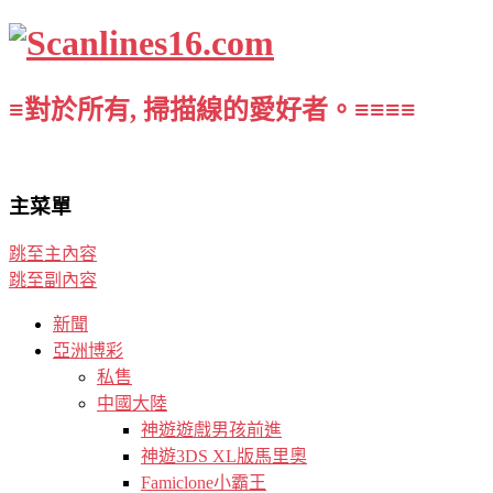
≡對於所有, 掃描線的愛好者。≡≡≡≡
主菜單
跳至主內容
跳至副內容
新聞
亞洲博彩
私售
中國大陸
神遊遊戲男孩前進
神遊3DS XL版馬里奧
Famiclone小霸王