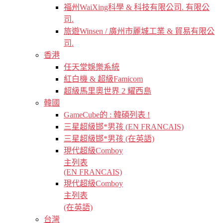
福州WaiXing科學 & 科技有限公司. 有限公
司.
旅遊Winsen / 廣州市麗城工業 & 貿易有限公
司.
香港
任天堂娛樂系統
紅白機 & 超級Famicom
超級馬里奧世界 2 耀西島
韓國
GameCube的 : 韓碩列表 !
三星超級邯*男孩 (EN FRANCAIS)
三星超級邯*男孩 (在英語)
現代超級Comboy
主列表
(EN FRANCAIS)
現代超級Comboy
主列表
(在英語)
台灣