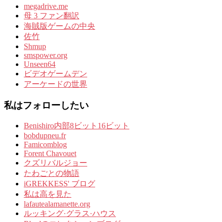
megadrive.me
母 3 ファン翻訳
海賊版ゲームの中央
佐竹
Shmup
smspower.org
Unseen64
ビデオゲームデン
アーケードの世界
私はフォローしたい
Benishiro内部8ビット16ビット
bobdupneu.fr
Famicomblog
Forent Chavouet
クズリバルジョー
たわごとの物語
iGREKKESS' ブログ
私は高を見た
lafautealamanette.org
ルッキング·グラス·ハウス