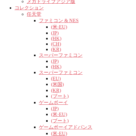
メガドライブアジア版
コレクション
任天堂
ファミコン & NES
(米·EU)
(JP)
(HK)
(CH)
(KR)
スーパーファミコン
(JP)
(HK)
スーパーファミコン
(EU)
(米国)
(KR)
(ブート)
ゲームボーイ
(JP)
(米·EU)
(ブート)
ゲームボーイアドバンス
(米·EU)