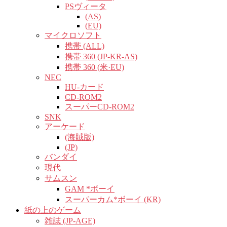
PSヴィータ
(AS)
(EU)
マイクロソフト
携帯 (ALL)
携帯 360 (JP-KR-AS)
携帯 360 (米·EU)
NEC
HU-カード
CD-ROM2
スーパーCD-ROM2
SNK
アーケード
(海賊版)
(JP)
バンダイ
現代
サムスン
GAM *ボーイ
スーパーカム*ボーイ (KR)
紙の上のゲーム
雑誌 (JP-AGE)