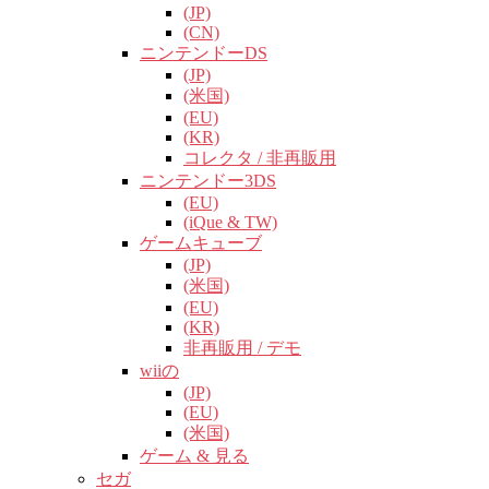
(JP)
(CN)
ニンテンドーDS
(JP)
(米国)
(EU)
(KR)
コレクタ / 非再販用
ニンテンドー3DS
(EU)
(iQue & TW)
ゲームキューブ
(JP)
(米国)
(EU)
(KR)
非再販用 / デモ
wiiの
(JP)
(EU)
(米国)
ゲーム & 見る
セガ