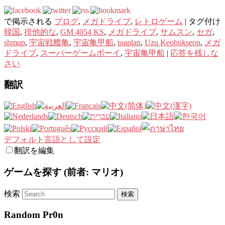
で掲示される
ブログ
,
メガドライブ
,
レトロゲーム
|
タグ付け
韓国
,
排他的な
,
GM 4054 KS
,
メガドライブ
,
サムスン
,
セガ
,
shmup
,
宇宙戦艦亀
,
宇宙亀甲船
,
toaplan
,
Uzu Keobukseon
,
メガ
ドライブ
,
スーパーゲームボーイ
,
宇宙亀甲船
|
応答を残しな
さい
翻訳
デフォルト言語として設定
翻訳を編集
ゲームを探す (前者: マリオ)
検索
Random Pr0n