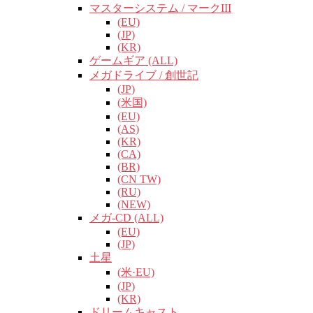
マスターシステム / マークIII
(EU)
(JP)
(KR)
ゲームギア (ALL)
メガドライブ / 創世記
(JP)
(米国)
(EU)
(AS)
(KR)
(CA)
(BR)
(CN TW)
(RU)
(NEW)
メガ-CD (ALL)
(EU)
(JP)
土星
(米·EU)
(JP)
(KR)
ドリームキャスト