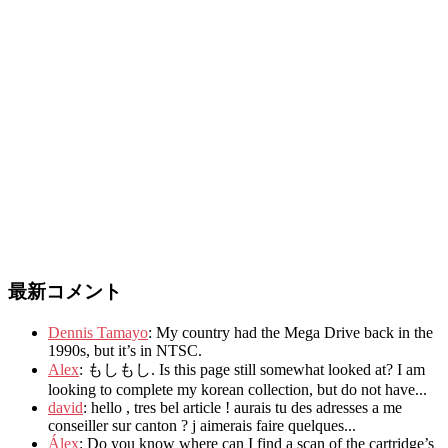
最新コメント
Dennis Tamayo
:
My country had the Mega Drive back in the
1990s
,
but it’s in NTSC
.
Alex
: もしもし.
Is this page still somewhat looked at
?
I am
looking to complete my korean collection
,
but do not have..
.
david
:
hello
,
tres bel article
!
aurais tu des adresses a me
conseiller sur canton
?
j aimerais faire quelques..
.
Álex
: Do you know where can I find a scan of the cartridge’s