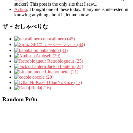
sticker? This post is the only site that I saw...
Achoo
: I bought one of these today. If anyone is interested in
knowing anything about it, let me know.
ザ + おしゃべりな
neocalimero (45)
SP!ニュージーランド (44)
bababaloo (33)
Ambseb (29)
Retroblogueur (25)
Jack'o'Lantern (24)
Linanounette (21)
cocole (20)
DIlanNoKaze (17)
Radaj (16)
Random Pr0n