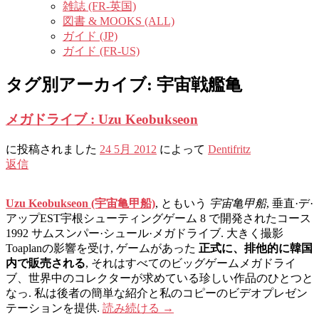
雑誌 (FR-英国)
図書 & MOOKS (ALL)
ガイド (JP)
ガイド (FR-US)
タグ別アーカイブ:
宇宙戦艦亀
メガドライブ : Uzu Keobukseon
に投稿されました
24 5月 2012
によって
Dentifritz
返信
Uzu Keobukseon (宇宙亀甲船)
, ともいう
宇宙亀甲船
, 垂直·デ·
アップEST宇根シューティングゲーム 8 で開発されたコース
1992 サムスンパー·シュール·メガドライブ. 大きく撮影
Toaplanの影響を受け, ゲームがあった
正式に、排他的に韓国
内で販売される
, それはすべてのビッグゲームメガドライ
ブ、世界中のコレクターが求めている珍しい作品のひとつと
なっ. 私は後者の簡単な紹介と私のコピーのビデオプレゼン
テーションを提供.
読み続ける
→