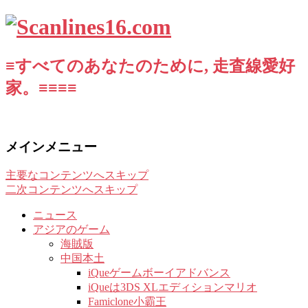
≡すべてのあなたのために, 走査線愛好
家。≡≡≡≡
メインメニュー
主要なコンテンツへスキップ
二次コンテンツへスキップ
ニュース
アジアのゲーム
海賊版
中国本土
iQueゲームボーイアドバンス
iQueは3DS XLエディションマリオ
Famiclone小霸王