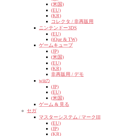
(米国)
(EU)
(KR)
コレクタ / 非再販用
ニンテンドー3DS
(EU)
(iQue & TW)
ゲームキューブ
(JP)
(米国)
(EU)
(KR)
非再販用 / デモ
wiiの
(JP)
(EU)
(米国)
ゲーム & 見る
セガ
マスターシステム / マークIII
(EU)
(JP)
(KR)