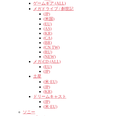
ゲームギア (ALL)
メガドライブ / 創世記
(JP)
(米国)
(EU)
(AS)
(KR)
(CA)
(BR)
(CN TW)
(RU)
(NEW)
メガ-CD (ALL)
(EU)
(JP)
土星
(米·EU)
(JP)
(KR)
ドリームキャスト
(JP)
(米·EU)
ソニー