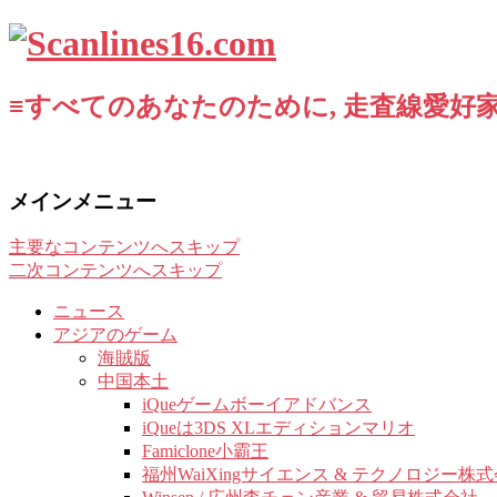
≡すべてのあなたのために, 走査線愛好家
メインメニュー
主要なコンテンツへスキップ
二次コンテンツへスキップ
ニュース
アジアのゲーム
海賊版
中国本土
iQueゲームボーイアドバンス
iQueは3DS XLエディションマリオ
Famiclone小霸王
福州WaiXingサイエンス & テクノロジー株式