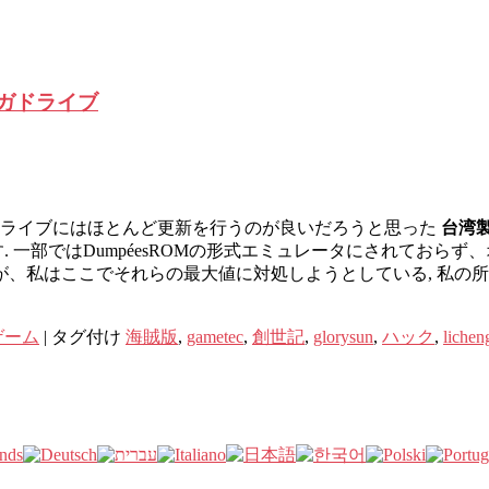
動メガドライブ
ドライブにはほとんど更新を行うのが良いだろうと思った
台湾
まいです. 一部ではDumpéesROMの形式エミュレータにされて
、私はここでそれらの最大値に対処しようとしている, 私の所
ゲーム
|
タグ付け
海賊版
,
gametec
,
創世記
,
glorysun
,
ハック
,
lichen