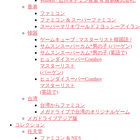
Winsen / 広州李チェン産業 & 貿易株式会社.
香港
ファミコン
ファミコン & スーパーファミコン
スーパーマリオワールド 2 ヨッシーアイラ
韓国
ゲームキューブ : マスターリスト韓国語 !
サムスンスーパーカム*男の子 (バーゲン)
サムスンスーパーカム*男の子 (英語で)
ヒュンダイスーパーComboy
マスターリスト
(バーゲン)
ヒュンダイスーパーComboy
マスターリスト
(英語で)
台湾
台湾からファミコン
メガドライブで台湾のオリジナルゲーム
メガドライブアジア版
コレクション
任天堂
ファミコン & NES