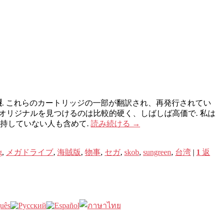
製
. これらのカートリッジの一部が翻訳され、再発行されてい
おらず、オリジナルを見つけるのは比較的硬く、しばしば高価で. 私は
持していない人も含めて.
読み続ける
→
g
,
メガドライブ
,
海賊版
,
物事
,
セガ
,
skob
,
sungreen
,
台湾
|
1
返