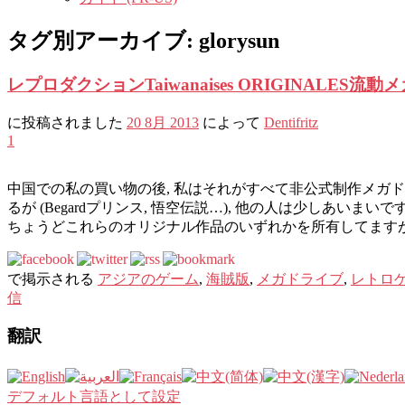
タグ別アーカイブ:
glorysun
レプロダクションTaiwanaises ORIGINALES流
に投稿されました
20 8月 2013
によって
Dentifritz
1
中国での私の買い物の後, 私はそれがすべて非公式制作メガ
るが (Begardプリンス, 悟空伝説…), 他の人は少しあい
ちょうどこれらのオリジナル作品のいずれかを所有してますが
で掲示される
アジアのゲーム
,
海賊版
,
メガドライブ
,
レトロ
信
翻訳
デフォルト言語として設定