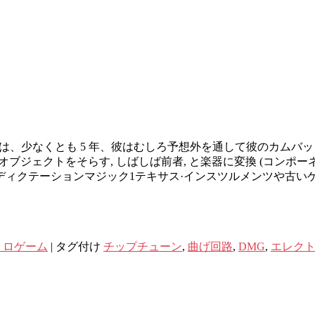
には、少なくとも 5 年、彼はむしろ予想外を通して彼のカムバッ
オブジェクトをそらす, しばしば前者, と楽器に変換 (コンポー
ィクテーションマジック1テキサス·インスツルメンツや古いゲ
トロゲーム
|
タグ付け
チップチューン
,
曲げ回路
,
DMG
,
エレク