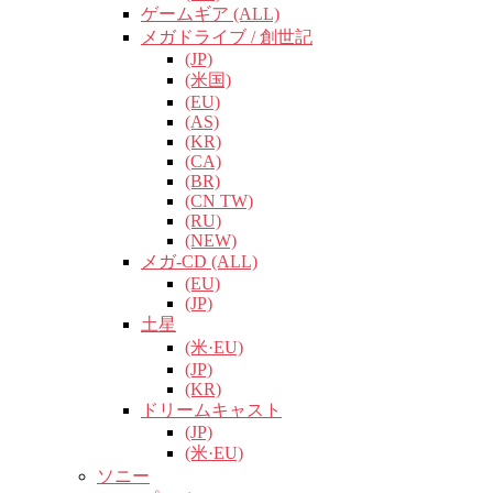
ゲームギア (ALL)
メガドライブ / 創世記
(JP)
(米国)
(EU)
(AS)
(KR)
(CA)
(BR)
(CN TW)
(RU)
(NEW)
メガ-CD (ALL)
(EU)
(JP)
土星
(米·EU)
(JP)
(KR)
ドリームキャスト
(JP)
(米·EU)
ソニー