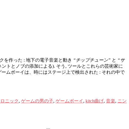
クを作った : 地下の電子音楽と動き
“チップチューン”
と
“サ
ネントとノブの添加による). そう, ツールとこれらの芸術家に
ームボーイは、時にはステージ上で検出された : それの中で
トロニック
,
ゲームの男の子
,
ゲームボーイ
,
kitch曲げ
,
音楽
,
ニン