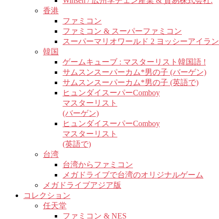
Winsen / 広州李チェン産業 & 貿易株式会社.
香港
ファミコン
ファミコン & スーパーファミコン
スーパーマリオワールド 2 ヨッシーアイラ
韓国
ゲームキューブ : マスターリスト韓国語 !
サムスンスーパーカム*男の子 (バーゲン)
サムスンスーパーカム*男の子 (英語で)
ヒュンダイスーパーComboy
マスターリスト
(バーゲン)
ヒュンダイスーパーComboy
マスターリスト
(英語で)
台湾
台湾からファミコン
メガドライブで台湾のオリジナルゲーム
メガドライブアジア版
コレクション
任天堂
ファミコン & NES