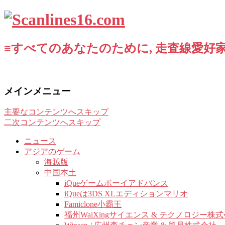
≡すべてのあなたのために, 走査線愛好家
メインメニュー
主要なコンテンツへスキップ
二次コンテンツへスキップ
ニュース
アジアのゲーム
海賊版
中国本土
iQueゲームボーイアドバンス
iQueは3DS XLエディションマリオ
Famiclone小霸王
福州WaiXingサイエンス & テクノロジー株式