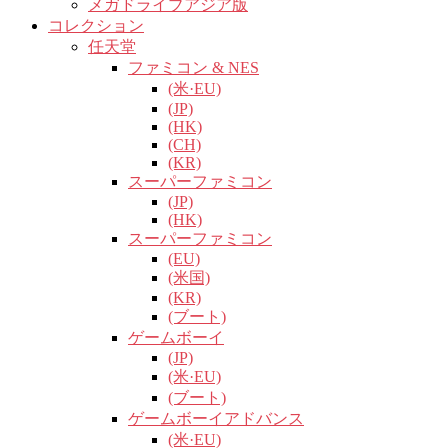
メガドライブアジア版
コレクション
任天堂
ファミコン & NES
(米·EU)
(JP)
(HK)
(CH)
(KR)
スーパーファミコン
(JP)
(HK)
スーパーファミコン
(EU)
(米国)
(KR)
(ブート)
ゲームボーイ
(JP)
(米·EU)
(ブート)
ゲームボーイアドバンス
(米·EU)