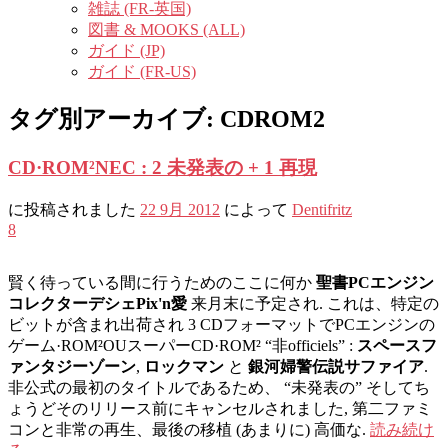
雑誌 (FR-英国)
図書 & MOOKS (ALL)
ガイド (JP)
ガイド (FR-US)
タグ別アーカイブ:
CDROM2
CD·ROM²NEC : 2 未発表の + 1 再現
に投稿されました
22 9月 2012
によって
Dentifritz
8
賢く待っている間に行うためのここに何か
聖書PCエンジン
コレクターデシェPix'n愛
来月末に予定され. これは、特定の
ビットが含まれ出荷され 3 CDフォーマットでPCエンジンの
ゲーム·ROM²OUスーパーCD·ROM² “非officiels” :
スペースフ
ァンタジーゾーン
,
ロックマン
と
銀河婦警伝説サファイア
.
非公式の最初のタイトルであるため、 “未発表の” そしてち
ょうどそのリリース前にキャンセルされました, 第二ファミ
コンと非常の再生、最後の移植 (あまりに) 高価な.
読み続け