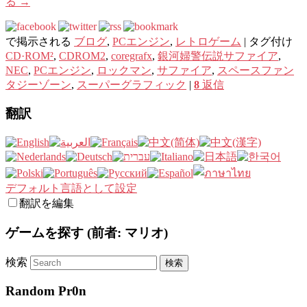
る
→
で掲示される
ブログ
,
PCエンジン
,
レトロゲーム
|
タグ付け
CD·ROM²
,
CDROM2
,
coregrafx
,
銀河婦警伝説サファイア
,
NEC
,
PCエンジン
,
ロックマン
,
サファイア
,
スペースファン
タジーゾーン
,
スーパーグラフィック
|
8
返信
翻訳
デフォルト言語として設定
翻訳を編集
ゲームを探す (前者: マリオ)
検索
Random Pr0n