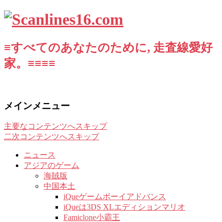
≡すべてのあなたのために, 走査線愛好
家。≡≡≡≡
メインメニュー
主要なコンテンツへスキップ
二次コンテンツへスキップ
ニュース
アジアのゲーム
海賊版
中国本土
iQueゲームボーイアドバンス
iQueは3DS XLエディションマリオ
Famiclone小霸王