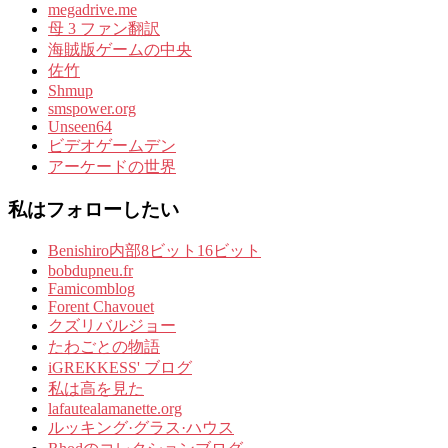
megadrive.me
母 3 ファン翻訳
海賊版ゲームの中央
佐竹
Shmup
smspower.org
Unseen64
ビデオゲームデン
アーケードの世界
私はフォローしたい
Benishiro内部8ビット16ビット
bobdupneu.fr
Famicomblog
Forent Chavouet
クズリバルジョー
たわごとの物語
iGREKKESS' ブログ
私は高を見た
lafautealamanette.org
ルッキング·グラス·ハウス