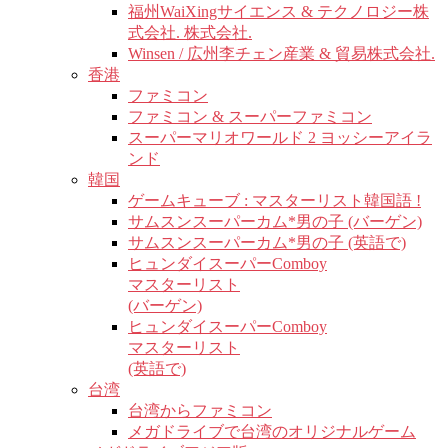
福州WaiXingサイエンス & テクノロジー株
式会社. 株式会社.
Winsen / 広州李チェン産業 & 貿易株式会社.
香港
ファミコン
ファミコン & スーパーファミコン
スーパーマリオワールド 2 ヨッシーアイラ
ンド
韓国
ゲームキューブ : マスターリスト韓国語 !
サムスンスーパーカム*男の子 (バーゲン)
サムスンスーパーカム*男の子 (英語で)
ヒュンダイスーパーComboy
マスターリスト
(バーゲン)
ヒュンダイスーパーComboy
マスターリスト
(英語で)
台湾
台湾からファミコン
メガドライブで台湾のオリジナルゲーム