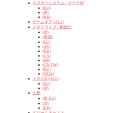
マスターシステム / マークIII
(EU)
(JP)
(KR)
ゲームギア (ALL)
メガドライブ / 創世記
(JP)
(米国)
(EU)
(AS)
(KR)
(CA)
(BR)
(CN TW)
(RU)
(NEW)
メガ-CD (ALL)
(EU)
(JP)
土星
(米·EU)
(JP)
(KR)
ドリームキャスト