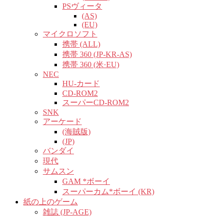
PSヴィータ
(AS)
(EU)
マイクロソフト
携帯 (ALL)
携帯 360 (JP-KR-AS)
携帯 360 (米·EU)
NEC
HU-カード
CD-ROM2
スーパーCD-ROM2
SNK
アーケード
(海賊版)
(JP)
バンダイ
現代
サムスン
GAM *ボーイ
スーパーカム*ボーイ (KR)
紙の上のゲーム
雑誌 (JP-AGE)