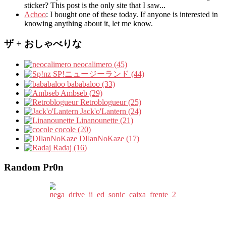
sticker? This post is the only site that I saw...
Achoo
: I bought one of these today. If anyone is interested in
knowing anything about it, let me know.
ザ + おしゃべりな
neocalimero (45)
SP!ニュージーランド (44)
bababaloo (33)
Ambseb (29)
Retroblogueur (25)
Jack'o'Lantern (24)
Linanounette (21)
cocole (20)
DIlanNoKaze (17)
Radaj (16)
Random Pr0n