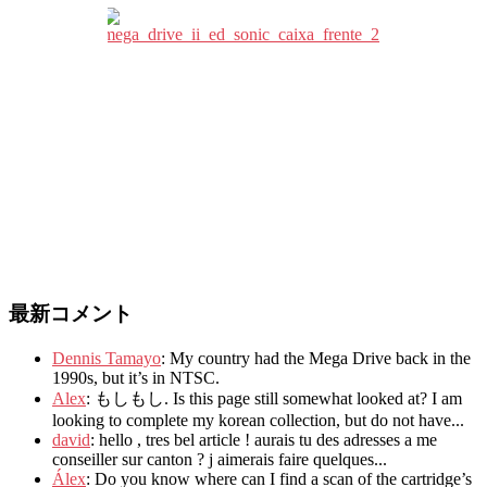
最新コメント
Dennis Tamayo
:
My country had the Mega Drive back in the
1990s
,
but it’s in NTSC
.
Alex
: もしもし.
Is this page still somewhat looked at
?
I am
looking to complete my korean collection
,
but do not have..
.
david
:
hello
,
tres bel article
!
aurais tu des adresses a me
conseiller sur canton
?
j aimerais faire quelques..
.
Álex
: Do you know where can I find a scan of the cartridge’s