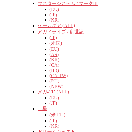
マスターシステム / マークIII
(EU)
(JP)
(KR)
ゲームギア (ALL)
メガドライブ / 創世記
(JP)
(米国)
(EU)
(AS)
(KR)
(CA)
(BR)
(CN TW)
(RU)
(NEW)
メガ-CD (ALL)
(EU)
(JP)
土星
(米·EU)
(JP)
(KR)
ドリームキャスト