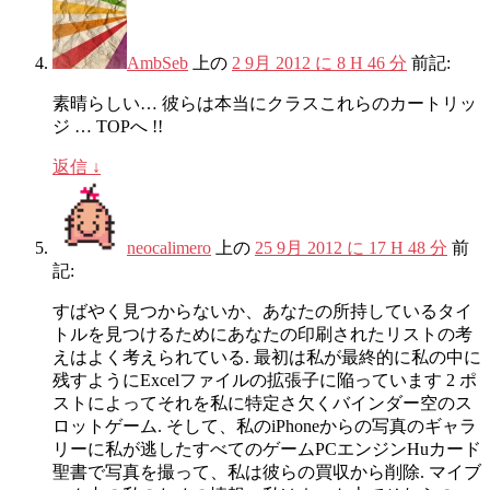
AmbSeb
上の
2 9月 2012 に 8 H 46 分
前記:
素晴らしい… 彼らは本当にクラスこれらのカートリッ
ジ … TOPへ !!
返信
↓
neocalimero
上の
25 9月 2012 に 17 H 48 分
前
記:
すばやく見つからないか、あなたの所持しているタイ
トルを見つけるためにあなたの印刷されたリストの考
えはよく考えられている. 最初は私が最終的に私の中に
残すようにExcelファイルの拡張子に陥っています 2 ポ
ストによってそれを私に特定さ欠くバインダー空のス
ロットゲーム. そして、私のiPhoneからの写真のギャラ
リーに私が逃したすべてのゲームPCエンジンHuカード
聖書で写真を撮って、私は彼らの買収から削除. マイブ