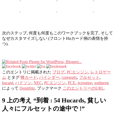
次のステップ, 何度も何度もこのワークブックを完了, そして
なぜカスタマイズしない (フロントHuカード例の表情を持
つ).
このエントリに掲載された
ブログ
,
PCエンジン
,
レトロゲー
ム
とタグ
蜂カード
,
バインダー
,
coregrafx
,
フルセット
,
hucard
,
ハドソン
,
NEC
,
PCエンジン
,
PCE
,
pcengine
,
sodipeng
によって
Dentifritz
. ブックマーク
このエントリーのURL
.
9 上の考え “
到着 : 54 Hucards, 貧しい
人々にフルセットの途中で !
”