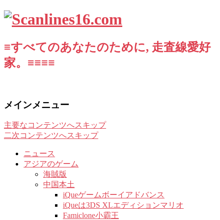
≡すべてのあなたのために, 走査線愛好
家。≡≡≡≡
メインメニュー
主要なコンテンツへスキップ
二次コンテンツへスキップ
ニュース
アジアのゲーム
海賊版
中国本土
iQueゲームボーイアドバンス
iQueは3DS XLエディションマリオ
Famiclone小霸王