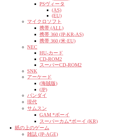
PSヴィータ
(AS)
(EU)
マイクロソフト
携帯 (ALL)
携帯 360 (JP-KR-AS)
携帯 360 (米·EU)
NEC
HU-カード
CD-ROM2
スーパーCD-ROM2
SNK
アーケード
(海賊版)
(JP)
バンダイ
現代
サムスン
GAM *ボーイ
スーパーカム*ボーイ (KR)
紙の上のゲーム
雑誌 (JP-AGE)