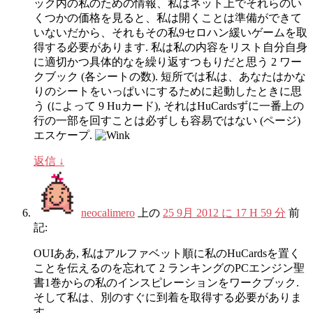
ック内の私のための情報、私はネット上でそれらのい
くつかの価格を見ると、私は開くことは準備ができて
いないだから、それもその私9セロハン緩いゲームを取
得する必要があります. 私は私の内容をリスト自分自身
に適切かつ具体的なを繰り返すつもりだと思う 2 ワー
クブック (各シートの数). 短所では私は、あなたはかな
りのシートをいっぱいにするために起動したときに思
う (によって 9 Huカード), それはHuCardsずに一番上の
行の一部を回すことは必ずしも容易ではない (ページ)
エスケープ.
返信
↓
neocalimero
上の
25 9月 2012 に 17 H 59 分
前
記:
OUIああ, 私はアルファベット順に私のHuCardsを置く
ことを伝えるのを忘れて 2 ランキングのPCエンジン聖
書1巻からの私のインスピレーションをワークブック.
そして私は、別のすぐに到着を取得する必要がありま
す.