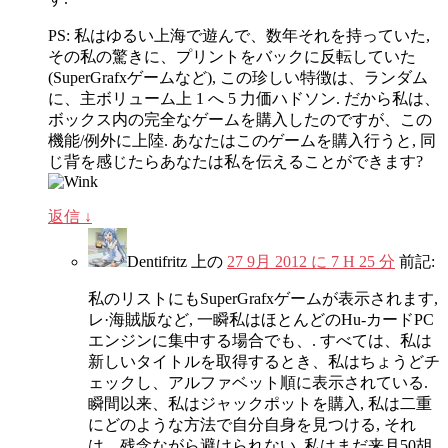
PS: 私はゆるい上海で遊んで、数年それを持っていた,
その私の驚きに、プリントをバックに反転していた
(SuperGrafxゲームなど), この珍しい特徴は、ランダム
に、主ボリューム上 1 へ 5 力価ハドソン. だから私は、
ボックス内の完全なゲームを購入したのですが、この
機能/例外に上陸. あなたはこのゲームを購入行うと, 同
じ背を感じたらあなたは私を伝えることができます?
返信
↓
Dentifritz
上の
27 9月 2012 に 7 H 25 分
前記:
私のリストにもSuperGrafxゲームが表示されます,
レ·海賊版など, 一瞬私はほとんどのHu-カードPC
エンジンに集中する場合でも、. すべては、私は
新しいタイトルを取得するとき、私はちょうどチ
ェックし、アルファベット順に表示されている.
瞬間以来、私はジャックポットを購入, 私は二重
にどのような方法で自分自身を見つける, それ
は、残念ながら避けられない. 私はまだ来月50胡