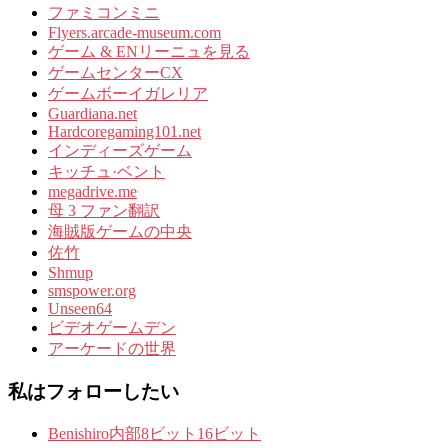
ファミコンミニ
Flyers.arcade-museum.com
ゲーム & ENリーニュを見る
ゲームセンターCX
ゲームボーイガレリア
Guardiana.net
Hardcoregaming101.net
インディーズゲーム
キッチュ·ベント
megadrive.me
母 3 ファン翻訳
海賊版ゲームの中央
佐竹
Shmup
smspower.org
Unseen64
ビデオゲームデン
アーケードの世界
私はフォローしたい
Benishiro内部8ビット16ビット