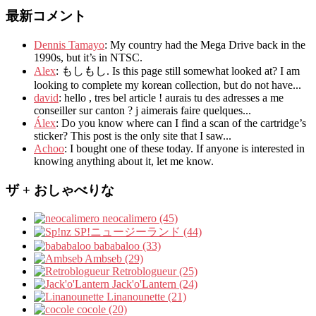
最新コメント
Dennis Tamayo
:
My country had the Mega Drive back in the
1990s
,
but it’s in NTSC
.
Alex
: もしもし.
Is this page still somewhat looked at
?
I am
looking to complete my korean collection
,
but do not have..
.
david
:
hello
,
tres bel article
!
aurais tu des adresses a me
conseiller sur canton
?
j aimerais faire quelques..
.
Álex
: Do you know where can I find a scan of the cartridge’s
sticker? This post is the only site that I saw...
Achoo
: I bought one of these today. If anyone is interested in
knowing anything about it, let me know.
ザ + おしゃべりな
neocalimero (45)
SP!ニュージーランド (44)
bababaloo (33)
Ambseb (29)
Retroblogueur (25)
Jack'o'Lantern (24)
Linanounette (21)
cocole (20)