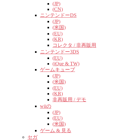
(JP)
(CN)
ニンテンドーDS
(JP)
(米国)
(EU)
(KR)
コレクタ / 非再販用
ニンテンドー3DS
(EU)
(iQue & TW)
ゲームキューブ
(JP)
(米国)
(EU)
(KR)
非再販用 / デモ
wiiの
(JP)
(EU)
(米国)
ゲーム & 見る
セガ