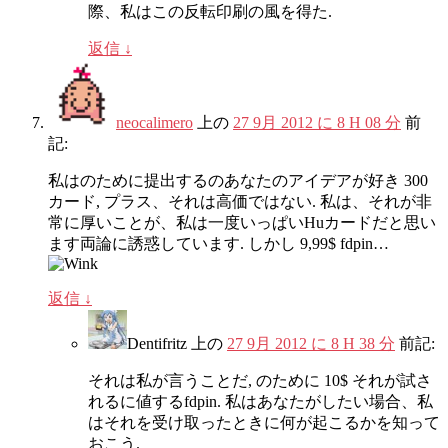
際、私はこの反転印刷の風を得た.
返信
↓
neocalimero
上の
27 9月 2012 に 8 H 08 分
前
記:
私はのために提出するのあなたのアイデアが好き 300
カード, プラス、それは高価ではない. 私は、それが非
常に厚いことが、私は一度いっぱいHuカードだと思い
ます両論に誘惑しています. しかし 9,99$ fdpin…
返信
↓
Dentifritz
上の
27 9月 2012 に 8 H 38 分
前記:
それは私が言うことだ, のために 10$ それが試さ
れるに値するfdpin. 私はあなたがしたい場合、私
はそれを受け取ったときに何が起こるかを知って
おこう.