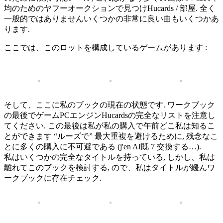
均のためのヤフーオークションで見つけHucards / 部屋. 全く
一般的ではありませんいくつかの非常に良い曲もいくつかあ
ります.
ここでは、このロットを構成しているゲームがあります :
そして、ここに私のブックの現在の状態です. ワークブック
の最後でゲームPCエンジンHucardsの完全なリストを注意し
てください. この最後は私が私の購入で午前どこ私は知るこ
とができます “ルーズで” 最大重複を避けるために, 残念なこ
とに多くの購入に不可避である (j'en AI既 7 交換する…).
私はいくつかの完全なタイトルを持っている, しかし、私は
離れてこのブックを検討する, ので、私はタイトルが緩んワ
ークブックに存在チェック.