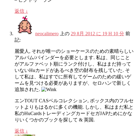
返信
↓
neocalimero
上の
29 8月 2012 に 19 H 10 分
前
記:
麗愛人, それが唯一のショーケースのための素晴らしい
アルバム/バインダーを必要とします. 私は、同じこと
がアルファベット順にランク付けし、私はまだ持って
いないHuカードがあるべき空の財布を残していた. そ
して私は、私はすでに所有してゲームのための緩いゲ
ームを見つける必要がありますが、セロハンで新しく
追加された.
エンTOUT CASベルコレクション, ボックス内のフルセ
ットよりもはるかに多くの機能. しかし、私はまだ私と
私のHuCardsトレーディングカードセガJAPためにかな
りいくつかのブックを探して & 英国.
返信
↓