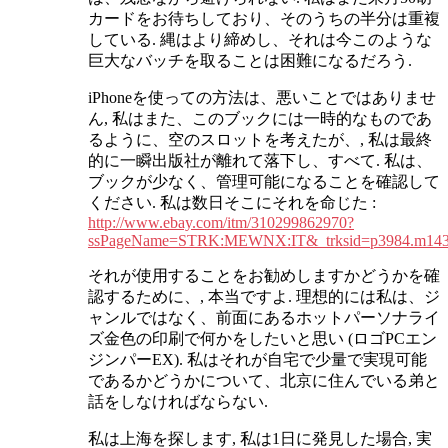
カードをお待ちしており、そのうちの半分は重複
している. 縄はより締めし、それは今このような
巨大なバッチを取ることは困難になるだろう.
iPhoneを使っての方法は、悪いことではありませ
ん, 私はまた、このブックには一時的なものであ
るように、空のスロットを考えたが、, 私は最終
的に一瞬出版社が離れて落下し、すべて. 私は、
ブックが少なく、管理可能になることを確認して
ください. 私は数日そこにそれを命じた :
http://www.ebay.com/itm/310299862970?
ssPageName=STRK:MEWNX:IT&_trksid=p3984.m143
それが使用することをお勧めしますかどうかを確
認するために、, 本当ですよ. 理想的には私は、ジ
ャンルではなく、前面にあるホットパーソナライ
ズ金色の印刷で何かをしたいと思い (ロゴPCエン
ジンパーEX). 私はそれが自宅で少量で実現可能
であるかどうかについて、北京に住んでいる弟と
話をしなければならない.
私は上海を探します, 私は1日に発見した場合, 実