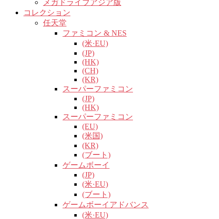
メガドライブアジア版
コレクション
任天堂
ファミコン & NES
(米·EU)
(JP)
(HK)
(CH)
(KR)
スーパーファミコン
(JP)
(HK)
スーパーファミコン
(EU)
(米国)
(KR)
(ブート)
ゲームボーイ
(JP)
(米·EU)
(ブート)
ゲームボーイアドバンス
(米·EU)