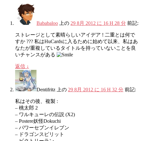
Bababaloo
上の
29 8月 2012 に 16 H 28 分
前記:
ストレージとして素晴らしいアイデア ! 二重とは何で
すか ??? 私はHuCardsに入るために始めて以来、私はあ
なたが重複しているタイトルを持っていないことを良
いチャンスがある
返信
↓
Dentifritz
上の
29 8月 2012 に 16 H 32 分
前記:
私はその後、複製 :
– 桃太郎 2
– ワルキューレの伝説 (X2)
– Postere妖怪Dokuchi
– パワーセブンイレブン
– ドラゴンスピリット
– ビクトリーラン