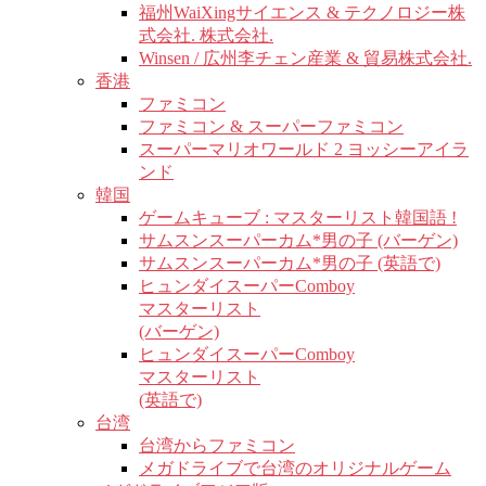
福州WaiXingサイエンス & テクノロジー株
式会社. 株式会社.
Winsen / 広州李チェン産業 & 貿易株式会社.
香港
ファミコン
ファミコン & スーパーファミコン
スーパーマリオワールド 2 ヨッシーアイラ
ンド
韓国
ゲームキューブ : マスターリスト韓国語 !
サムスンスーパーカム*男の子 (バーゲン)
サムスンスーパーカム*男の子 (英語で)
ヒュンダイスーパーComboy
マスターリスト
(バーゲン)
ヒュンダイスーパーComboy
マスターリスト
(英語で)
台湾
台湾からファミコン
メガドライブで台湾のオリジナルゲーム