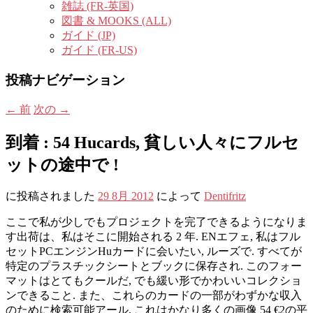
雑誌 (FR-英国)
図書 & MOOKS (ALL)
ガイド (JP)
ガイド (FR-US)
投稿ナビゲーション
←
前
次の
→
到着 : 54 Hucards, 貧しい人々にフルセ
ットの途中で !
に投稿されました
29 8月 2012
によって
Dentifritz
ここで私が少しでもプロジェクトを完了できるようになりま
す出荷は、私はそこに開始される 2 年. ENエフェ, 私はフル
セットPCエンジンHuカードに会いたい, ルーズで. すべてが
特定のプラスチックシートとブックに保存され. このフォー
マットはとてもクールだ, でも緩い形でかわいいコレクショ
ンできること. また、これらのカードの一部がわずかな収入
のために検索可能アール, これはかなり多くの画像 54 €2の平