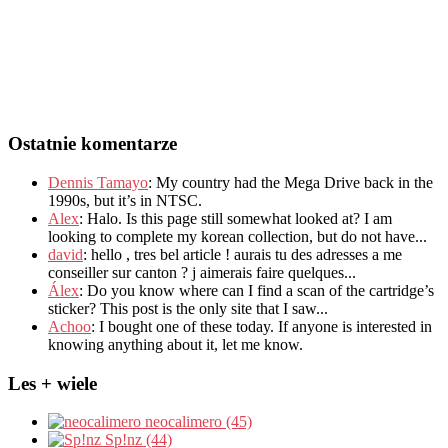
Ostatnie komentarze
Dennis Tamayo
:
My country had the Mega Drive back in the
1990s
,
but it’s in NTSC
.
Alex
: Halo.
Is this page still somewhat looked at
?
I am
looking to complete my korean collection
,
but do not have..
.
david
:
hello
,
tres bel article
!
aurais tu des adresses a me
conseiller sur canton
?
j aimerais faire quelques..
.
Álex
: Do you know where can I find a scan of the cartridge’s
sticker? This post is the only site that I saw...
Achoo
: I bought one of these today. If anyone is interested in
knowing anything about it, let me know.
Les + wiele
neocalimero (45)
Sp!nz (44)