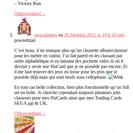
–
Victory Run
Odpowiedzieć
↓
neocalimero
na
29 Sierpień 2012 w 19 h 10 mój
powiedział:
C’est beau
,
il ne manque plus qu’un chouette album/classeur
pour les mettre en valeur
.
J’ai fait pareil en les classant par
ordre alphabétique et en laissant des pochette vides là où il
devrait y avoir une HuCard que je ne possède pas encore
.
Et
il me faut trouver des jeux en loose pour les jeux que je
possède déjà mais qui sont neufs sous cellophane
.
En tout cas belle collection
,
bien plus fonctionnelle qu’un full
set en boîte
.
Je cherche cependant toujours plusieurs jolis
classeurs pour mes HuCards ainsi que mes Trading Cards
SEGA jap
& UK.
Odpowiedzieć
↓