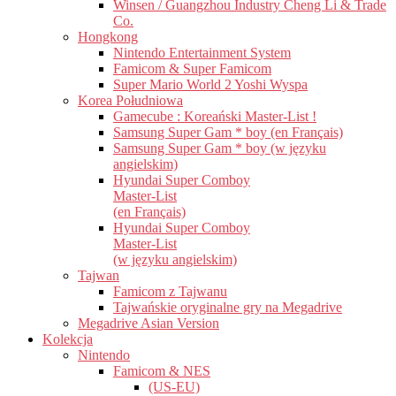
Winsen / Guangzhou Industry Cheng Li & Trade
Co.
Hongkong
Nintendo Entertainment System
Famicom & Super Famicom
Super Mario World 2 Yoshi Wyspa
Korea Południowa
Gamecube : Koreański Master-List !
Samsung Super Gam * boy (en Français)
Samsung Super Gam * boy (w języku
angielskim)
Hyundai Super Comboy
Master-List
(en Français)
Hyundai Super Comboy
Master-List
(w języku angielskim)
Tajwan
Famicom z Tajwanu
Tajwańskie oryginalne gry na Megadrive
Megadrive Asian Version
Kolekcja
Nintendo
Famicom & NES
(US-EU)