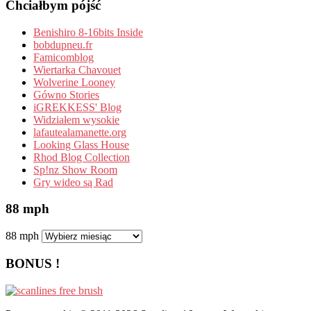
Chciałbym pójść
Benishiro 8-16bits Inside
bobdupneu.fr
Famicomblog
Wiertarka Chavouet
Wolverine Looney
Gówno Stories
iGREKKESS' Blog
Widziałem wysokie
lafautealamanette.org
Looking Glass House
Rhod Blog Collection
Sp!nz Show Room
Gry wideo są Rad
88 mph
88 mph
BONUS !