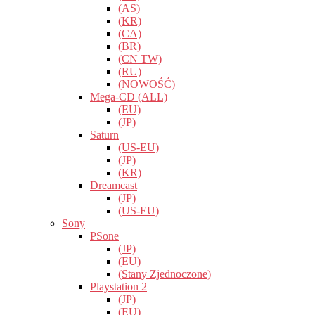
(AS)
(KR)
(CA)
(BR)
(CN TW)
(RU)
(NOWOŚĆ)
Mega-CD (ALL)
(EU)
(JP)
Saturn
(US-EU)
(JP)
(KR)
Dreamcast
(JP)
(US-EU)
Sony
PSone
(JP)
(EU)
(Stany Zjednoczone)
Playstation 2
(JP)
(EU)