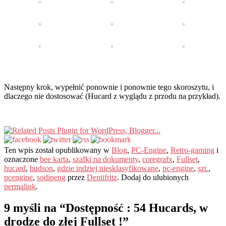
Następny krok, wypełnić ponownie i ponownie tego skoroszytu, i
dlaczego nie dostosować (Hucard z wyglądu z przodu na przykład).
Ten wpis został opublikowany w
Blog
,
PC-Engine
,
Retro-gaming
i
oznaczone
bee karta
,
szafki na dokumenty
,
coregrafx
,
Fullset
,
hucard
,
hudson
,
gdzie indziej niesklasyfikowane
,
pc-engine
,
szt.
,
pcengine
,
sodipeng
przez
Dentifritz
. Dodaj do ulubionych
permalink
.
9 myśli na “
Dostępność : 54 Hucards, w
drodze do złej Fullset !
”