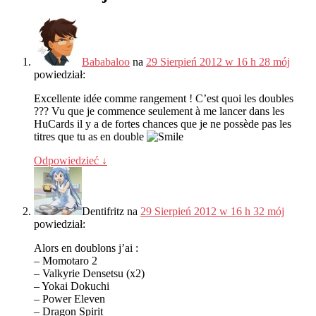
Bababaloo
na
29 Sierpień 2012 w 16 h 28 mój
powiedział:
Excellente idée comme rangement
!
C’est quoi les doubles
???
Vu que je commence seulement à me lancer dans les
HuCards il y a de fortes chances que je ne possède pas les
titres que tu as en double
Odpowiedzieć
↓
Dentifritz
na
29 Sierpień 2012 w 16 h 32 mój
powiedział:
Alors en doublons j’ai
:
–
Momotaro
2
–
Valkyrie Densetsu
(
x2
)
–
Yokai Dokuchi
–
Power Eleven
–
Dragon Spirit