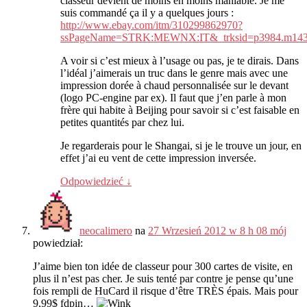
classeur devient de moins en moins maniable
.
Je me
suis commandé ça il y a quelques jours
:
http://www.ebay.com/itm/310299862970?
ssPageName=STRK:MEWNX:IT&_trksid=p3984.m143
A voir si c’est mieux à l’usage ou pas
,
je te dirais
.
Dans
l’idéal j’aimerais un truc dans le genre mais avec une
impression dorée à chaud personnalisée sur le devant
(
logo PC-engine par ex
).
Il faut que j’en parle à mon
frère qui habite à Beijing pour savoir si c’est faisable en
petites quantités par chez lui
.
Je regarderais pour le Shangai
,
si je le trouve un jour
,
en
effet j’ai eu vent de cette impression inversée
.
Odpowiedzieć
↓
neocalimero
na
27 Wrzesień 2012 w 8 h 08 mój
powiedział:
J’aime bien ton idée de classeur pour
300
cartes de visite
,
en
plus il n’est pas cher
.
Je suis tenté par contre je pense qu’une
fois rempli de HuCard il risque d’être TRÈS épais
.
Mais pour
9,99$
fdpin
…