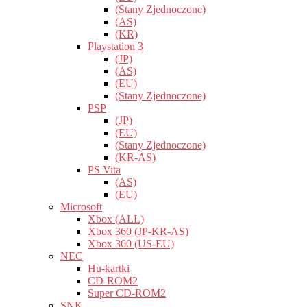
(Stany Zjednoczone)
(AS)
(KR)
Playstation 3
(JP)
(AS)
(EU)
(Stany Zjednoczone)
PSP
(JP)
(EU)
(Stany Zjednoczone)
(KR-AS)
PS Vita
(AS)
(EU)
Microsoft
Xbox (ALL)
Xbox 360 (JP-KR-AS)
Xbox 360 (US-EU)
NEC
Hu-kartki
CD-ROM2
Super CD-ROM2
SNK