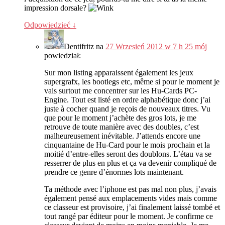
impression dorsale
?
Odpowiedzieć
↓
Dentifritz
na
27 Wrzesień 2012 w 7 h 25 mój
powiedział:
Sur mon listing apparaissent également les jeux
supergrafx
,
les bootlegs etc
,
même si pour le moment je
vais surtout me concentrer sur les Hu-Cards PC-
Engine
.
Tout est listé en ordre alphabétique donc j’ai
juste à cocher quand je reçois de nouveaux titres
.
Vu
que pour le moment j’achète des gros lots
,
je me
retrouve de toute manière avec des doubles
,
c’est
malheureusement inévitable
.
J’attends encore une
cinquantaine de Hu-Card pour le mois prochain et la
moitié d’entre-elles seront des doublons
.
L’étau va se
resserrer de plus en plus et ça va devenir compliqué de
prendre ce genre d’énormes lots maintenant
.
Ta méthode avec l’iphone est pas mal non plus
,
j’avais
également pensé aux emplacements vides mais comme
ce classeur est provisoire
,
j’ai finalement laissé tombé et
tout rangé par éditeur pour le moment
.
Je confirme ce