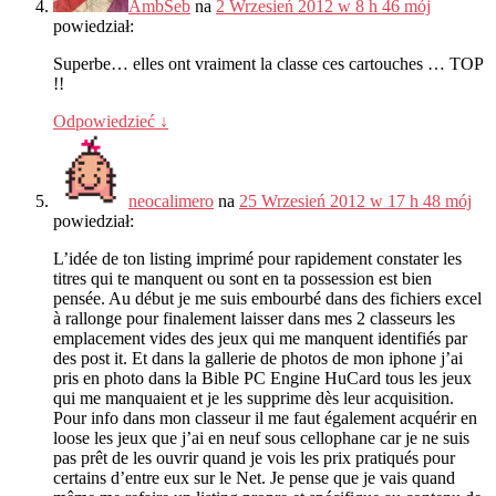
AmbSeb
na
2 Wrzesień 2012 w 8 h 46 mój
powiedział:
Superbe
…
elles ont vraiment la classe ces cartouches
…
TOP
!!
Odpowiedzieć
↓
neocalimero
na
25 Wrzesień 2012 w 17 h 48 mój
powiedział:
L’idée de ton listing imprimé pour rapidement constater les
titres qui te manquent ou sont en ta possession est bien
pensée
.
Au début je me suis embourbé dans des fichiers excel
à rallonge pour finalement laisser dans mes
2
classeurs les
emplacement vides des jeux qui me manquent identifiés par
des post it
.
Et dans la gallerie de photos de mon iphone j’ai
pris en photo dans la Bible PC Engine HuCard tous les jeux
qui me manquaient et je les supprime dès leur acquisition
.
Pour info dans mon classeur il me faut également acquérir en
loose les jeux que j’ai en neuf sous cellophane car je ne suis
pas prêt de les ouvrir quand je vois les prix pratiqués pour
certains d’entre eux sur le Net
.
Je pense que je vais quand