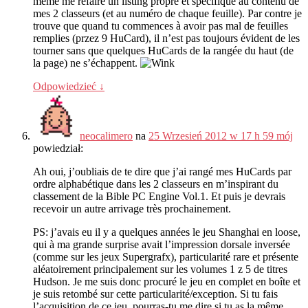
même me refaire un listing propre et spécifique au contenu de
mes
2
classeurs
(
et au numéro de chaque feuille
).
Par contre je
trouve que quand tu commences à avoir pas mal de feuilles
remplies
(przez 9
HuCard
),
il n’est pas toujours évident de les
tourner sans que quelques HuCards de la rangée du haut
(
de
la page
)
ne s’échappent
.
Odpowiedzieć
↓
neocalimero
na
25 Wrzesień 2012 w 17 h 59 mój
powiedział:
Ah oui
,
j’oubliais de te dire que j’ai rangé mes HuCards par
ordre alphabétique dans les
2
classeurs en m’inspirant du
classement de la Bible PC Engine Vol.1
.
Et puis je devrais
recevoir un autre arrivage très prochainement
.
PS:
j’avais eu il y a quelques années le jeu Shanghai en loose
,
qui à ma grande surprise avait l’impression dorsale inversée
(
comme sur les jeux Supergrafx
),
particularité rare et présente
aléatoirement principalement sur les volumes
1 z 5
de titres
Hudson
.
Je me suis donc procuré le jeu en complet en boîte et
je suis retombé sur cette particularité/exception
.
Si tu fais
l’acquisition de ce jeu
,
pourras-tu me dire si tu as la même