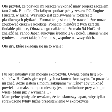
Oto przylot, że pozwoli mi jeszcze wykonać mały projekt zacząłem
tam 2 rok. En effet, Chciałbym spotkać pełny zestaw PC-Engine
Hucard, w luźne. Wszystko jest zapisywane w folderze z
plastikowych płytkach. Format ten jest cool, że nawet luźne może
zbudować ciekawą kolekcję. Ponadto, niektóre z tych kart dla
findable pittance, Obraz z tego całkiem dużo mało 54 HuCards
znaleźć na Yahoo Japan aukcyjne średnio 2 € / pokój. Istnieje wiele
tytułów, a nawet takie, które nie są wspólne na wszystkich.
Oto gry, które składają się na to wiele :
I tu jest aktualny stan mojego skoroszytu. Uwaga pełną listę Pc-
silników HuCards gier wydanych na końcu skoroszytu. To pozwala
mi znać, gdzie jestem z moimi zakupami “w luźne” aby uniknąć
powielania maksimum, co niestety jest nieuniknione przy zakupie
wiele (Mam już 7 wymiana…).
Mam pełne tytuły, ale uważam, że ten skoroszyt apart, więc tylko
sprawdzone tytuły luźne przedstawienie w skoroszycie.