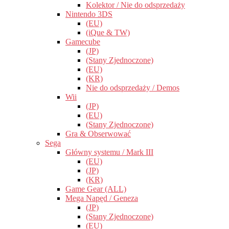
Kolektor / Nie do odsprzedaży
Nintendo 3DS
(EU)
(iQue & TW)
Gamecube
(JP)
(Stany Zjednoczone)
(EU)
(KR)
Nie do odsprzedaży / Demos
Wii
(JP)
(EU)
(Stany Zjednoczone)
Gra & Obserwować
Sega
Główny systemu / Mark III
(EU)
(JP)
(KR)
Game Gear (ALL)
Mega Napęd / Geneza
(JP)
(Stany Zjednoczone)
(EU)