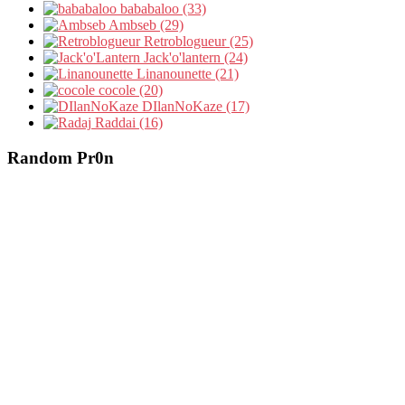
bababaloo (33)
Ambseb (29)
Retroblogueur (25)
Jack'o'lantern (24)
Linanounette (21)
cocole (20)
DIlanNoKaze (17)
Raddai (16)
Random Pr0n