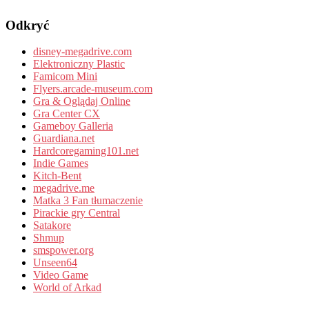
Odkryć
disney-megadrive.com
Elektroniczny Plastic
Famicom Mini
Flyers.arcade-museum.com
Gra & Oglądaj Online
Gra Center CX
Gameboy Galleria
Guardiana.net
Hardcoregaming101.net
Indie Games
Kitch-Bent
megadrive.me
Matka 3 Fan tłumaczenie
Pirackie gry Central
Satakore
Shmup
smspower.org
Unseen64
Video Game
World of Arkad