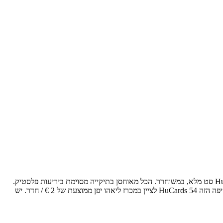
כאן היא הגעתו שתאפשר לי עדיין להשלים את פרויקט קטן שהתחלתי שם ב 2 שנים. En יחסי ציבור למען עצמו, אני רוצה לפגוש את Hucard PC-Engine סט מלא, במשוחרר. הכל מאוחסן בתיקייה מסוימת ביריעות פלסטיק.
פורמט זה הוא כל כך מגניב, שאפילו רופף יכול לבנות אוסף יפה. בנוסף, חלק מהכרטיסים אלה הם אפשרות למצוא בפרוטות, התמונה של הרבה הקטן והיפה הזה 54 HuCards לציין במכרז ליאהו יפן ממוצעת של 2 € / חדר. יש