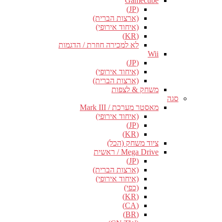
Gamecube
(JP)
(ארצות הברית)
(איחוד אירופי)
(KR)
לא למכירה חוזרת / הדגמות
Wii
(JP)
(איחוד אירופי)
(ארצות הברית)
משחק & לצפות
סגה
מאסטר מערכת / Mark III
(איחוד אירופי)
(JP)
(KR)
ציוד משחק (הכל)
Mega Drive / ראשית
(JP)
(ארצות הברית)
(איחוד אירופי)
(כפי)
(KR)
(CA)
(BR)