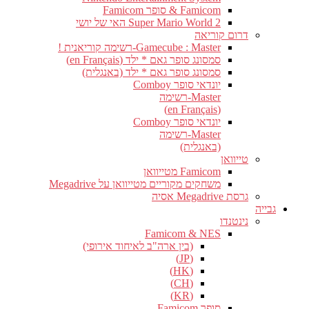
Famicom & סופר Famicom
Super Mario World 2 האי של יושי
דרום קוריאה
Gamecube : Master-רשימה קוריאנית !
סמסונג סופר גאם * ילד (en Français)
סמסונג סופר גאם * ילד (באנגלית)
יונדאי סופר Comboy
Master-רשימה
(en Français)
יונדאי סופר Comboy
Master-רשימה
(באנגלית)
טייוואן
Famicom מטייוואן
משחקים מקוריים מטייוואן על Megadrive
גרסת Megadrive אסיה
גבייה
נינטנדו
Famicom & NES
(בין ארה"ב לאיחוד אירופי)
(JP)
(HK)
(CH)
(KR)
סופר Famicom