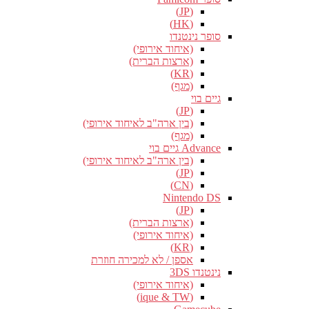
(JP)
(HK)
סופר נינטנדו
(איחוד אירופי)
(ארצות הברית)
(KR)
(מגף)
גיים בוי
(JP)
(בין ארה"ב לאיחוד אירופי)
(מגף)
Advance גיים בוי
(בין ארה"ב לאיחוד אירופי)
(JP)
(CN)
Nintendo DS
(JP)
(ארצות הברית)
(איחוד אירופי)
(KR)
אספן / לא למכירה חוזרת
נינטנדו 3DS
(איחוד אירופי)
(ique & TW)