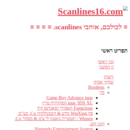
≡ לכולכם, אוהבי scanlines. ≡ ≡ ≡ ≡
תפריט ראשי
עבור לתוכן ראשי
דלג לתוכן המשני
חדשות
משחקי אסיה
Bootlegs
סין
Game Boy Advance ique
ique 3DS XL המהדורה מריו
Famiclone קאסידי וסאנדנס קיד
פוז WaiXing מדע & הטכנולוגיה Co. בע"מ.
Winsen / תעשיית גואנגזו לי צ'נג & מסחר Co.
הונג קונג
Nintendo Entertainment System