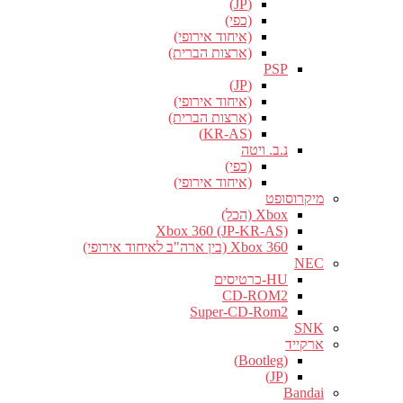
(JP)
(כפי)
(איחוד אירופי)
(ארצות הברית)
PSP
(JP)
(איחוד אירופי)
(ארצות הברית)
(KR-AS)
נ.ב. ויטה
(כפי)
(איחוד אירופי)
מיקרוסופט
Xbox (הכל)
Xbox 360 (JP-KR-AS)
Xbox 360 (בין ארה"ב לאיחוד אירופי)
NEC
HU-כרטיסים
CD-ROM2
Super-CD-Rom2
SNK
ארקייד
(Bootleg)
(JP)
Bandai