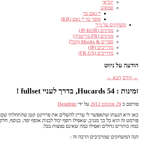
יונדאי
סמסונג
* גאם בוי
סופר בוי * גאם (KR)
משחקים על נייר
מגזינים (JP-KOR)
מגזינים (FR-בריטניה)
ספרים & Mooks (הכל)
מדריכים (JP)
מדריכים (FR-US)
הודעה על ניווט
←
קודם
הבא
→
זמינות : 54 Hucards, בדרך לעניי fullset !
פורסם ב
29 אוגוסט 2012
על ידי
Dentifritz
כמה כותרים גדולים ואפילו כמה שאינם נפוצות בכל.
הנה המשחקים שמרכיבים הרבה זה :