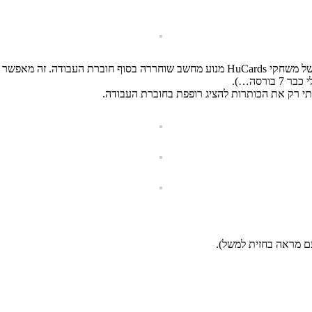
והאם במצב הנוכחי של חוברת העבודה שלי כאן. שים לב לרשימה המלאה של משחקי HuCards מנוע
רסה…).
קתי רק את הכותרות להציג רופפת בחוברת העבודה.