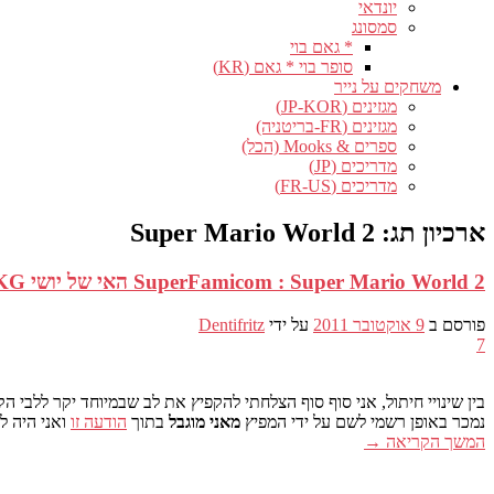
יונדאי
סמסונג
* גאם בוי
סופר בוי * גאם (KR)
משחקים על נייר
מגזינים (JP-KOR)
מגזינים (FR-בריטניה)
ספרים & Mooks (הכל)
מדריכים (JP)
מדריכים (FR-US)
ארכיון תג:
Super Mario World 2
SuperFamicom : Super Mario World 2 האי של יושי SFC-HKG
פורסם ב
9 אוקטובר 2011
על ידי
Dentifritz
7
בין שינויי חיתול, אני סוף סוף הצלחתי להקפיץ את לב שבמיוחד יקר ללבי הק
נמכר באופן רשמי לשם על ידי המפיץ
מאני מוגבל
בתוך
הודעה זו
ואני היה לגמרי לא מוד
המשך הקריאה
→