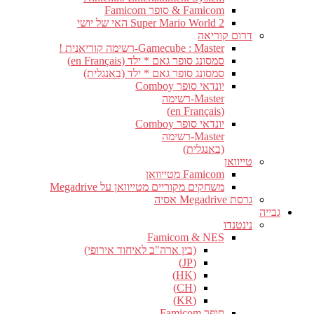
Famicom & סופר Famicom
Super Mario World 2 האי של יושי
דרום קוריאה
Gamecube : Master-רשימה קוריאנית !
סמסונג סופר גאם * ילד (en Français)
סמסונג סופר גאם * ילד (באנגלית)
יונדאי סופר Comboy
Master-רשימה
(en Français)
יונדאי סופר Comboy
Master-רשימה
(באנגלית)
טייוואן
Famicom מטייוואן
משחקים מקוריים מטייוואן על Megadrive
גרסת Megadrive אסיה
גבייה
נינטנדו
Famicom & NES
(בין ארה"ב לאיחוד אירופי)
(JP)
(HK)
(CH)
(KR)
סופר Famicom