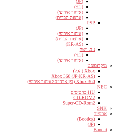
(JP)
(כפי)
(איחוד אירופי)
(ארצות הברית)
PSP
(JP)
(איחוד אירופי)
(ארצות הברית)
(KR-AS)
נ.ב. ויטה
(כפי)
(איחוד אירופי)
מיקרוסופט
Xbox (הכל)
Xbox 360 (JP-KR-AS)
Xbox 360 (בין ארה"ב לאיחוד אירופי)
NEC
HU-כרטיסים
CD-ROM2
Super-CD-Rom2
SNK
ארקייד
(Bootleg)
(JP)
Bandai