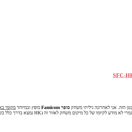
טן הזה. אני לאחרונה גיליתי משחק
סופר Famicom
מופץ ובמיוחד
מקומי באו
ע לקיומו של כל מיקום משחק לאזור זה (HK נמצא בדרך כלל בשלב זה או יבוא JPN גירסאות או פיראט מקומי).