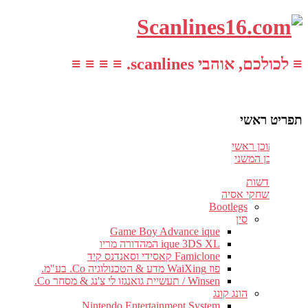
≡ לכולכם, אוהבי scanlines. ≡ ≡ ≡ ≡
תפריט ראשי
עבור לתוכן ראשי
דלג לתוכן המשני
חדשות
משחקי אסיה
Bootlegs
סין
Game Boy Advance ique
ique 3DS XL המהדורה מריו
Famiclone קאסידי וסאנדנס קיד
פוז WaiXing מדע & הטכנולוגיה Co. בע"מ.
Winsen / תעשיית גואנגזו לי צ'נג & מסחר Co.
הונג קונג
Nintendo Entertainment System