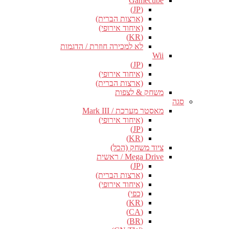
Gamecube
(JP)
(ארצות הברית)
(איחוד אירופי)
(KR)
לא למכירה חוזרת / הדגמות
Wii
(JP)
(איחוד אירופי)
(ארצות הברית)
משחק & לצפות
סגה
מאסטר מערכת / Mark III
(איחוד אירופי)
(JP)
(KR)
ציוד משחק (הכל)
Mega Drive / ראשית
(JP)
(ארצות הברית)
(איחוד אירופי)
(כפי)
(KR)
(CA)
(BR)