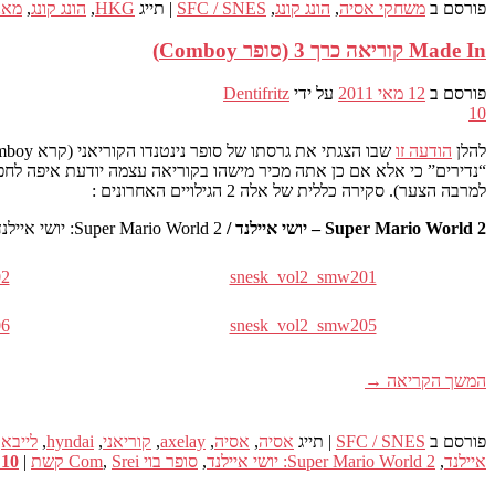
פורסם ב
משחקי אסיה
,
הונג קונג
,
SFC / SNES
|
תייג
HKG
,
הונג קונג
,
מאנ
Made In קוריאה כרך 3 (סופר Comboy)
פורסם ב
12 מאי 2011
על ידי
Dentifritz
10
להלן
הודעה זו
למרבה הצער). סקירה כללית של אלה 2 הגילויים האחרונים :
Super Mario World 2 – יושי איילנד /
Super Mario World 2: יושי איילנד (1995)
02
snesk_vol2_smw201
06
snesk_vol2_smw205
המשך הקריאה
→
פורסם ב
SFC / SNES
|
תייג
אסיה
,
אסיה
,
axelay
,
קוריאני
,
hyndai
,
לייבא
,
איילנד
,
Super Mario World 2: יושי איילנד
,
סופר בוי Com
Srei קשת
,
|
10
ת