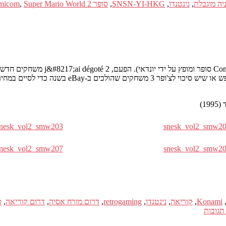
יה מוגבלת
,
נינטנדו
,
SNSN-YI-HKG
,
סופר Famicom
Super Mario World 2
,
שבו הצגתי את גרסתו של סופר נינטנ
“נדירים” כי אלא אם כן אתה מכיר מישהו בקוריאה ע
nesk_vol2_smw203
snesk_vol2_smw2
nesk_vol2_smw207
snesk_vol2_smw2
Konami
,
קוריאה
,
נינטנדו
,
retrogaming
,
דרום מזרח אסיה
,
דרום קוריאה
,
ס
גובות