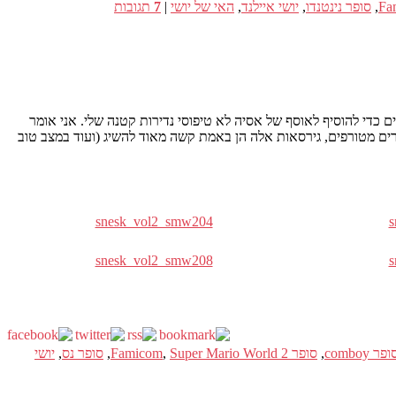
,
סופר נינטנדו
,
יושי איילנד
,
האי של יושי
|
7
תגובות
דו הקוריאני (קרא Comboy סופר ומופץ על ידי יונדאי). הפעם, j&#8217;ai dégoté 2 משחקים חדשים כדי להוסיף לאוסף של אסיה לא טיפוסי נדירות קטנה שלי. אני אומר
צמה יודעת איפה לחפש או שיש סיכוי לצ'ופר 3 משחקים שהולכים ב-eBay בשנה כדי לסיים במחירים מטורפים, גירסאות אלה הן באמת קשה מאוד להשיג (ועוד במצב טוב
snesk_vol2_smw204
s
snesk_vol2_smw208
s
ופר comboy
,
סופר Famicom
Super Mario World 2
,
,
סופר נס
,
יושי