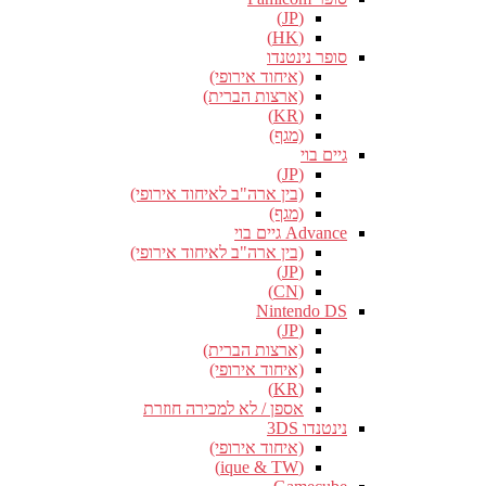
(JP)
(HK)
סופר נינטנדו
(איחוד אירופי)
(ארצות הברית)
(KR)
(מגף)
גיים בוי
(JP)
(בין ארה"ב לאיחוד אירופי)
(מגף)
Advance גיים בוי
(בין ארה"ב לאיחוד אירופי)
(JP)
(CN)
Nintendo DS
(JP)
(ארצות הברית)
(איחוד אירופי)
(KR)
אספן / לא למכירה חוזרת
נינטנדו 3DS
(איחוד אירופי)
(ique & TW)