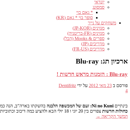
יונדאי
סמסונג
* גאם בוי
סופר בוי * גאם (KR)
משחקים על נייר
מגזינים (JP-KOR)
מגזינים (FR-בריטניה)
ספרים & Mooks (הכל)
מדריכים (JP)
מדריכים (FR-US)
ארכיון תג:
Blu-ray
Blu-ray : הזמנות מראש חדשות !
פורסם ב
23 מאי 2012
על ידי
Dentifritz
4
בינתיים
Ni no Kuni: זעם של המכשפה הלבנה
בהשקתו בארה"ב, הנה כמה
כחולות חדשות
צפויים בין 20 יוני ו 18 יולי הבא ולהציע כמה דיבוב וכתוביות בצרפתית.
המשך הקריאה
→