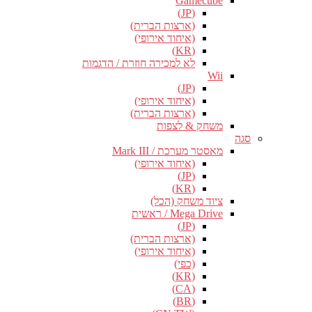
Gamecube
(JP)
(ארצות הברית)
(איחוד אירופי)
(KR)
לא למכירה חוזרת / הדגמות
Wii
(JP)
(איחוד אירופי)
(ארצות הברית)
משחק & לצפות
סגה
מאסטר מערכת / Mark III
(איחוד אירופי)
(JP)
(KR)
ציוד משחק (הכל)
Mega Drive / ראשית
(JP)
(ארצות הברית)
(איחוד אירופי)
(כפי)
(KR)
(CA)
(BR)