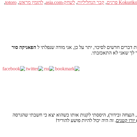
Kokuriko
,
קבר הגחליליות
,
לשחק-asia.com
,
להזמין מראש
,
totoro
,
הפאניקה סור
הנצחה ובידור), היססתי לקנות אותו כשהוא יצא כי חשבתי שהגרסה
. זה היה יכול להיות פושע להוריד!