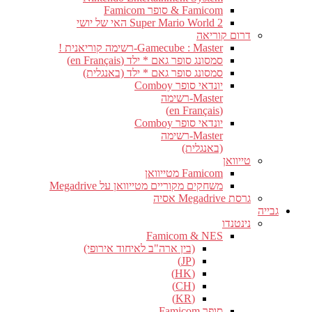
Famicom & סופר Famicom
Super Mario World 2 האי של יושי
דרום קוריאה
Gamecube : Master-רשימה קוריאנית !
סמסונג סופר גאם * ילד (en Français)
סמסונג סופר גאם * ילד (באנגלית)
יונדאי סופר Comboy
Master-רשימה
(en Français)
יונדאי סופר Comboy
Master-רשימה
(באנגלית)
טייוואן
Famicom מטייוואן
משחקים מקוריים מטייוואן על Megadrive
גרסת Megadrive אסיה
גבייה
נינטנדו
Famicom & NES
(בין ארה"ב לאיחוד אירופי)
(JP)
(HK)
(CH)
(KR)
סופר Famicom