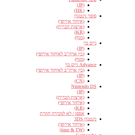
(JP)
(HK)
סופר נינטנדו
(איחוד אירופי)
(ארצות הברית)
(KR)
(מגף)
גיים בוי
(JP)
(בין ארה"ב לאיחוד אירופי)
(מגף)
Advance גיים בוי
(בין ארה"ב לאיחוד אירופי)
(JP)
(CN)
Nintendo DS
(JP)
(ארצות הברית)
(איחוד אירופי)
(KR)
אספן / לא למכירה חוזרת
נינטנדו 3DS
(איחוד אירופי)
(ique & TW)