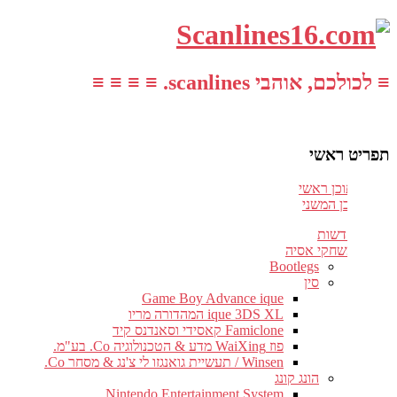
≡ לכולכם, אוהבי scanlines. ≡ ≡ ≡ ≡
תפריט ראשי
עבור לתוכן ראשי
דלג לתוכן המשני
חדשות
משחקי אסיה
Bootlegs
סין
Game Boy Advance ique
ique 3DS XL המהדורה מריו
Famiclone קאסידי וסאנדנס קיד
פוז WaiXing מדע & הטכנולוגיה Co. בע"מ.
Winsen / תעשיית גואנגזו לי צ'נג & מסחר Co.
הונג קונג
Nintendo Entertainment System