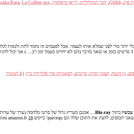
ת פרג
,
Ghibli
,
קבר הגחליליות
,
הייאו מיאזאקי
,
La Colline aux פרגים
,
zaka Kara
פופ
,
ג'ו דנטה
,
הצגה יומית
,
סרטים
,
הפאניקה סור פלורידה ביץ'
|
2
תגובות
עכשיו
בתוך
Blu-ray
… אמנם מעריץ גדול של סרטי מלחמה (ערך של עדות, 
18 יורו קטנים