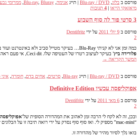
פורסם ב
בלוג
,
Blu-ray / DVD
|
תייג
אנימה
,
Bluray
,
Blu-ray
,
ממרומי גבע
מיאזאקי הייאו
|
4
תגובות
3 סרטי פור לה סוף השבוע
פורסם ב
9 יולי 2011
על ידי
Dentifritz
2
כמה זמן אני לא קניתי Blu-Ray… בעיקר מטייל סביב ולא באינטרנט ועוד בלי יותר מדי לפני שמלא אותו לעצמי. אבל לפעמים זה נחמד לתת ולנסות לגלות דברים חדשים לסיכוי, יתר על כן, אני מודה שנפלתי ל
פלורידה ביץ'
בעיקר לעיצוב רטרו של העטיפה שלו. Ceci dit, אי פעם ראה 3 סרטים בזמן או שאני מדבר (הם לא יחזיקו מעמד זמן רב… ) אני יכול להגיד לך שאני לא התאכזבתי.
המשך הקריאה
→
פורסם ב
Blu-ray / DVD
|
תייג
Blu-ray
,
סרטים
,
אחים בדם
,
חומרה
,
איגי 
אפוקליפסה עכשיו Definitive Edition
פורסם ב
6 מאי 2011
על ידי
Dentifritz
2
ובכן, זה לא לקח לי הרבה זמן לאהוב את המהדורה הסופית של’
אפוקליפסה 
“mac-mini” מספיק לי. ואז סוף סוף נסדק על ידי רואה תיבה זו על הבלוגים שאני תכופים, להציג את התוכן שלה וגם parcequ’ ביקוש n'en amazon.fr
בואו נלך לסיור מהיר של מהדורה זו.