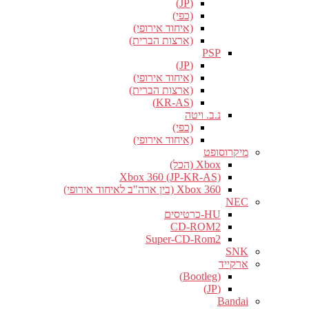
(JP)
(כפי)
(איחוד אירופי)
(ארצות הברית)
PSP
(JP)
(איחוד אירופי)
(ארצות הברית)
(KR-AS)
נ.ב. ויטה
(כפי)
(איחוד אירופי)
מיקרוסופט
Xbox (הכל)
Xbox 360 (JP-KR-AS)
Xbox 360 (בין ארה"ב לאיחוד אירופי)
NEC
HU-כרטיסים
CD-ROM2
Super-CD-Rom2
SNK
ארקייד
(Bootleg)
(JP)
Bandai