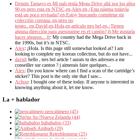
Dennis Tamayo,es,Mi país tenía Mega Drive allá por los años
90,en,pero esta en NTSC,en,Alex,en,¿Esta página todavía
está un poco revisada?,en,Estoy buscando completar mi
colección coreana.,en,pero no
tengo..,en,David,en,Hola,en,artículo tres bel,en,¿Tienen
alguna dirección para asesorarme en el cantón?,fr,Me gustaría
hacer algunos...,fr
: My country had the Mega Drive back in
the 1990s, but it’s in NTSC.
Alex
: ¡Hola. Is this page still somewhat looked at? I am
looking to complete my korean collection, but do not have...
david
: hello , tres bel article ! aurais tu des adresses a me
conseiller sur canton ? j aimerais faire quelques...
Álex
: Do you know where can I find a scan of the cartridge’s
sticker? This post is the only site that I saw...
Achoo
: I bought one of these today. If anyone is interested in
knowing anything about it, let me know.
La + hablador
neocalimero (45)
Sp.!Nueva Zelanda (44)
bababaloo (33)
Ambseb (29)
Retroblogueur (25)