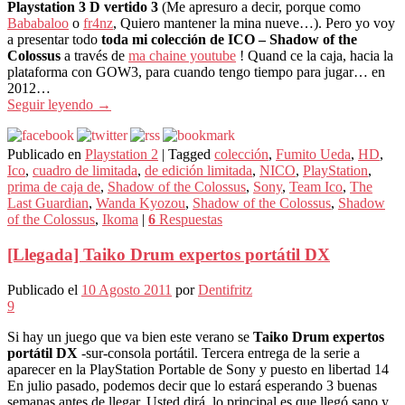
Playstation 3 D vertido 3
(Me apresuro a decir, porque como
Bababaloo
o
fr4nz
, Quiero mantener la mina nueve…). Pero yo voy
a presentar todo
toda mi colección de ICO – Shadow of the
Colossus
a través de
ma chaine youtube
! Quand ce la caja, hacia la
plataforma con GOW3, para cuando tengo tiempo para jugar… en
2012…
Seguir leyendo
→
Publicado en
Playstation 2
|
Tagged
colección
,
Fumito Ueda
,
HD
,
Ico
,
cuadro de limitada
,
de edición limitada
,
NICO
,
PlayStation
,
prima de caja de
,
Shadow of the Colossus
,
Sony
,
Team Ico
,
The
Last Guardian
,
Wanda Kyozou
,
Shadow of the Colossus
,
Shadow
of the Colossus
,
Ikoma
|
6
Respuestas
[Llegada] Taiko Drum expertos portátil DX
Publicado el
10 Agosto 2011
por
Dentifritz
9
Si hay un juego que va bien este verano se
Taiko Drum expertos
portátil DX
-sur-consola portátil. Tercera entrega de la serie a
aparecer en la PlayStation Portable de Sony y puesto en libertad 14
En julio pasado, podemos decir que lo estará esperando 3 buenas
semanas antes de llegar. Usted dirá, lo principal es que llegó sano y