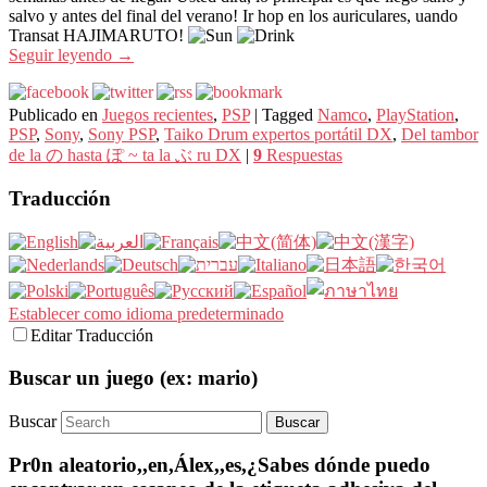
salvo y antes del final del verano! Ir hop en los auriculares, uando
Transat HAJIMARUTO!
Seguir leyendo
→
Publicado en
Juegos recientes
,
PSP
|
Tagged
Namco
,
PlayStation
,
PSP
,
Sony
,
Sony PSP
,
Taiko Drum expertos portátil DX
,
Del tambor
de la の hasta ぽ ~ ta la ぶ ru DX
|
9
Respuestas
Traducción
Establecer como idioma predeterminado
Editar Traducción
Buscar un juego (ex: mario)
Buscar
Pr0n aleatorio,,en,Álex,,es,¿Sabes dónde puedo