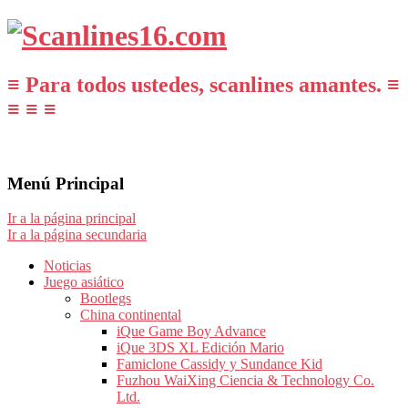
≡ Para todos ustedes, scanlines amantes. ≡
≡ ≡ ≡
Menú Principal
Ir a la página principal
Ir a la página secundaria
Noticias
Juego asiático
Bootlegs
China continental
iQue Game Boy Advance
iQue 3DS XL Edición Mario
Famiclone Cassidy y Sundance Kid
Fuzhou WaiXing Ciencia & Technology Co.
Ltd.