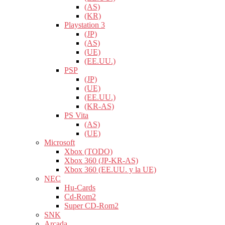
(AS)
(KR)
Playstation 3
(JP)
(AS)
(UE)
(EE.UU.)
PSP
(JP)
(UE)
(EE.UU.)
(KR-AS)
PS Vita
(AS)
(UE)
Microsoft
Xbox (TODO)
Xbox 360 (JP-KR-AS)
Xbox 360 (EE.UU. y la UE)
NEC
Hu-Cards
Cd-Rom2
Super CD-Rom2
SNK
Arcada