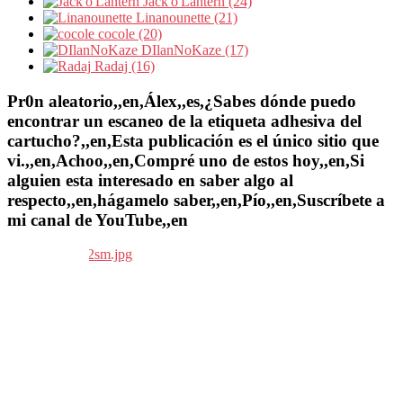
Jack'o'Lantern (24)
Linanounette (21)
cocole (20)
DIlanNoKaze (17)
Radaj (16)
Pr0n aleatorio,,en,Álex,,es,¿Sabes dónde puedo
encontrar un escaneo de la etiqueta adhesiva del
cartucho?,,en,Esta publicación es el único sitio que
vi.,,en,Achoo,,en,Compré uno de estos hoy,,en,Si
alguien esta interesado en saber algo al
respecto,,en,hágamelo saber,,en,Pío,,en,Suscríbete a
mi canal de YouTube,,en