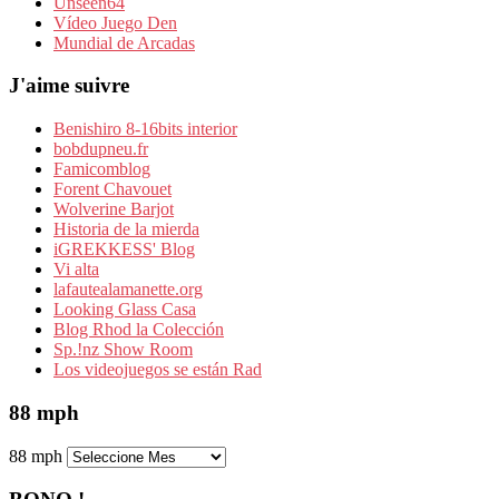
Unseen64
Vídeo Juego Den
Mundial de Arcadas
J'aime suivre
Benishiro 8-16bits interior
bobdupneu.fr
Famicomblog
Forent Chavouet
Wolverine Barjot
Historia de la mierda
iGREKKESS' Blog
Vi alta
lafautealamanette.org
Looking Glass Casa
Blog Rhod la Colección
Sp.!nz Show Room
Los videojuegos se están Rad
88 mph
88 mph