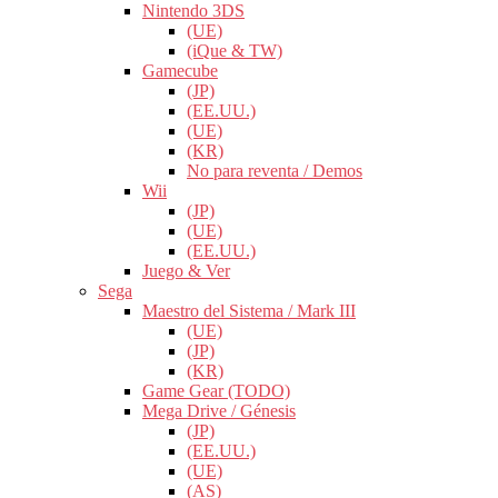
Nintendo 3DS
(UE)
(iQue & TW)
Gamecube
(JP)
(EE.UU.)
(UE)
(KR)
No para reventa / Demos
Wii
(JP)
(UE)
(EE.UU.)
Juego & Ver
Sega
Maestro del Sistema / Mark III
(UE)
(JP)
(KR)
Game Gear (TODO)
Mega Drive / Génesis
(JP)
(EE.UU.)
(UE)
(AS)