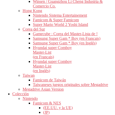
Winsen / Guangzhou Li Cheng Industria &
Comercio Co.
Hong Kong
Nintendo Sistema Entertainement
Famicom & Super Famicom
Super Mario World 2 Yoshi Island
Corea del Sur
Gamecube : Corea del Master-Lista de !
Samsung Super Gam * Boy (en Français)
Samsung Super Gam * Boy (en Inglés)
Hyundai super Comboy
Master-List
(en Français)
Hyundai super Comboy
Master-List
(en Inglés)
Taiwan
Famicom de Taiwán
Taiwaneses juegos originales sobre Megadrive
Megadrive Asian Version
Colección
Nintendo
Famicom & NES
(EE.UU. y la UE)
(JP)