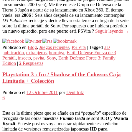
presupuestos 2000 yen), Me tiré en este Grupo de Defensa de la
Tierra 3 Japón a partir de su lanzamiento en Xbox 360. El tiempo
vuela, era
2006 !
Seis años después de su lanzamiento contemplar
D3 Publisher
reciclaje y decide llevar esta tercera entrega de la serie
sobre la última portátil de Sony. Por supuesto que hubiera preferido
un nuevo episodio, pero este puerto está PSVita ?
Seguir leyendo
→
Publicado en
Blog
,
Juegos recientes
,
PS Vita
|
Tagged
3D
publicación
,
extranjeros
,
hormiga
,
Earth Defense Fuerza de 3
Portátil
,
insecto
,
psvita
,
Sony
,
Earth Defense Force 3: Family
Edition
|
2
Respuestas
Playstation 3 : Ico / Shadow of the Colossus Caja
Limitada + Colección
Publicado el
12 Octubre 2011
por
Dentifritz
6
Esta es la última pieza que se añade en mi “
pequeño
” específico de
recogida de las obras maestras
Fumito Ueda
se sont
ICO
y
Wanda
Kyozō
. En este post os voy a mostrar rápidamente esta edición
limitada de versiones remasterizadas japonesas
HD para