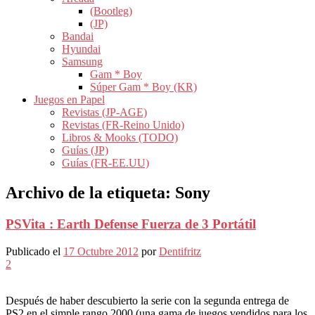
(Bootleg)
(JP)
Bandai
Hyundai
Samsung
Gam * Boy
Súper Gam * Boy (KR)
Juegos en Papel
Revistas (JP-AGE)
Revistas (FR-Reino Unido)
Libros & Mooks (TODO)
Guías (JP)
Guías (FR-EE.UU)
Archivo de la etiqueta:
Sony
PSVita : Earth Defense Fuerza de 3 Portátil
Publicado el
17 Octubre 2012
por
Dentifritz
2
Después de haber descubierto la serie con la segunda entrega de
PS2 en el simple rango 2000 (una gama de juegos vendidos para los