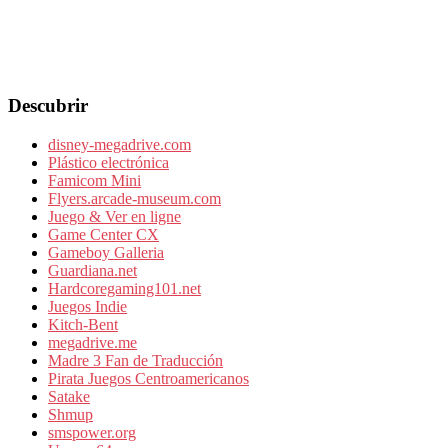
Descubrir
disney-megadrive.com
Plástico electrónica
Famicom Mini
Flyers.arcade-museum.com
Juego & Ver en ligne
Game Center CX
Gameboy Galleria
Guardiana.net
Hardcoregaming101.net
Juegos Indie
Kitch-Bent
megadrive.me
Madre 3 Fan de Traducción
Pirata Juegos Centroamericanos
Satake
Shmup
smspower.org