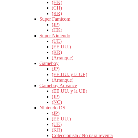
(HK)
(CH)
(KR)
Super Famicom
(JP)
(HK)
Super Nintendo
(UE)
(EE.UU.)
(KR)
(Arranque)
Gameboy
(JP)
(EE.UU. y la UE)
(Arranque)
Gameboy Advance
(EE.UU. y la UE)
(JP)
(NC)
Nintendo DS
(JP)
(EE.UU.)
(UE)
(KR)
Coleccionista / No para reventa