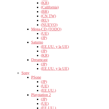
(KR)
(California)
(BR)
(CN TW)
(RU)
(NUEVO)
Mega-CD (TODO)
(UE)
(JP)
Saturno
(EE.UU. y la UE)
(JP)
(KR)
Dreamcast
(JP)
(EE.UU. y la UE)
Sony
PSone
(JP)
(UE)
(EE.UU.)
Playstation 2
(JP)
(UE)
(EE.UU.)