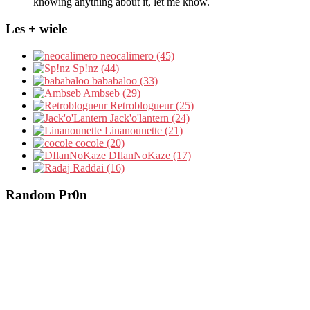
knowing anything about it, let me know.
Les + wiele
neocalimero (45)
Sp!nz (44)
bababaloo (33)
Ambseb (29)
Retroblogueur (25)
Jack'o'lantern (24)
Linanounette (21)
cocole (20)
DIlanNoKaze (17)
Raddai (16)
Random Pr0n