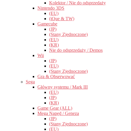
Kolektor / Nie do odsprzedaży
Nintendo 3DS
(EU)
(iQue & TW)
Gamecube
(JP)
(Stany Zjednoczone)
(EU)
(KR)
Nie do odsprzedaży / Demos
Wii
(JP)
(EU)
(Stany Zjednoczone)
Gra & Obserwować
Sega
Główny systemu / Mark III
(EU)
(JP)
(KR)
Game Gear (ALL)
Mega Napęd / Geneza
(JP)
(Stany Zjednoczone)
(EU)