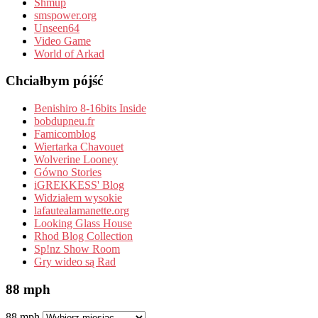
Shmup
smspower.org
Unseen64
Video Game
World of Arkad
Chciałbym pójść
Benishiro 8-16bits Inside
bobdupneu.fr
Famicomblog
Wiertarka Chavouet
Wolverine Looney
Gówno Stories
iGREKKESS' Blog
Widziałem wysokie
lafautealamanette.org
Looking Glass House
Rhod Blog Collection
Sp!nz Show Room
Gry wideo są Rad
88 mph
88 mph