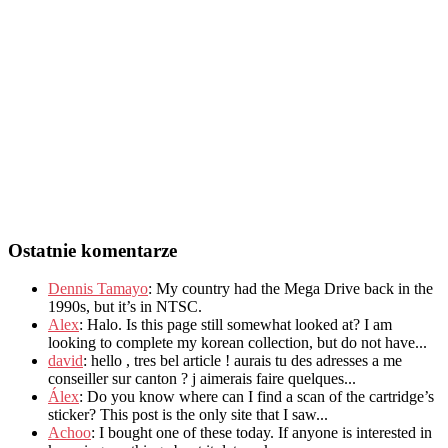
Ostatnie komentarze
Dennis Tamayo
:
My country had the Mega Drive back in the
1990s
,
but it’s in NTSC
.
Alex
: Halo.
Is this page still somewhat looked at
?
I am
looking to complete my korean collection
,
but do not have..
.
david
:
hello
,
tres bel article
!
aurais tu des adresses a me
conseiller sur canton
?
j aimerais faire quelques..
.
Álex
: Do you know where can I find a scan of the cartridge’s
sticker? This post is the only site that I saw...
Achoo
: I bought one of these today. If anyone is interested in