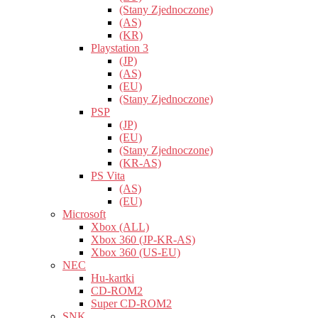
(Stany Zjednoczone)
(AS)
(KR)
Playstation 3
(JP)
(AS)
(EU)
(Stany Zjednoczone)
PSP
(JP)
(EU)
(Stany Zjednoczone)
(KR-AS)
PS Vita
(AS)
(EU)
Microsoft
Xbox (ALL)
Xbox 360 (JP-KR-AS)
Xbox 360 (US-EU)
NEC
Hu-kartki
CD-ROM2
Super CD-ROM2
SNK