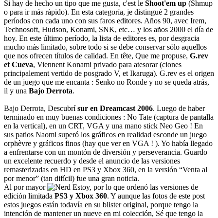
Si hay de hecho un tipo que me gusta, c'est le
Shoot'em up
(Shmup
o para ir más rápido). En esta categoría, je distingué 2 grandes
períodos con cada uno con sus faros editores. Años 90, avec Irem,
Technosoft, Hudson, Konami, SNK, etc… y los años 2000 el día de
hoy. En este último período, la lista de editores es, por desgracia
mucho más limitado, sobre todo si se debe conservar sólo aquellos
que nos ofrecen títulos de calidad. En tête, Que me propuse,
G.rev
et Cueva
, Viennent Konami privado para atesorar (ciones
principalement vertido de posgrado V, et Ikaruga). G.rev es el origen
de un juego que me encanta : Senko no Ronde y no se queda atrás,
il y una
Bajo Derrota
.
Bajo Derrota, Descubrí
sur en Dreamcast 2006
. Luego de haber
terminado en muy buenas condiciones : No Tate (captura de pantalla
en la vertical), en un CRT, VGA y una mano stick Neo Geo ! En
sus patios Naomi superó los gráficos en realidad esconde un juego
orphèvre y gráficos finos (hay que ver en VGA ! ). Yo había llegado
a enfrentarse con un montón de diversión y perseverancia. Guardo
un excelente recuerdo y desde el anuncio de las versiones
remasterizadas en HD en PS3 y Xbox 360, en la versión “Venta al
por menor” (tan difícil) fue una gran noticia.
Al por mayor
Estoy, por lo que ordenó las versiones de
edición limitada
PS3 y Xbox 360
. Y aunque las fotos de este post
estos juegos están todavía en su blister original, porque tengo la
intención de mantener un nueve en mi colección, Sé que tengo la