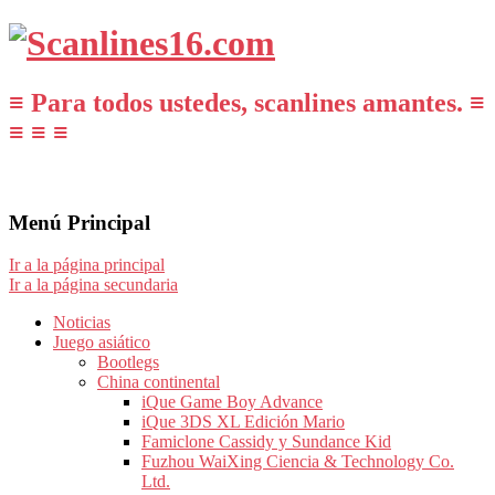
≡ Para todos ustedes, scanlines amantes. ≡
≡ ≡ ≡
Menú Principal
Ir a la página principal
Ir a la página secundaria
Noticias
Juego asiático
Bootlegs
China continental
iQue Game Boy Advance
iQue 3DS XL Edición Mario
Famiclone Cassidy y Sundance Kid
Fuzhou WaiXing Ciencia & Technology Co.
Ltd.