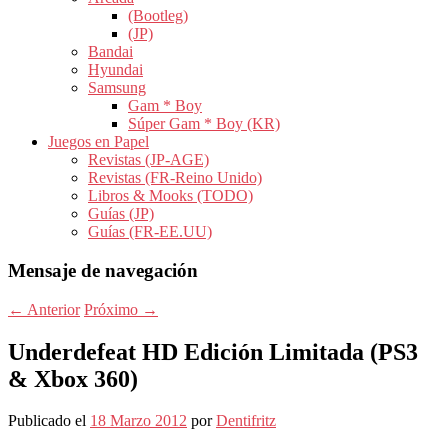
(Bootleg)
(JP)
Bandai
Hyundai
Samsung
Gam * Boy
Súper Gam * Boy (KR)
Juegos en Papel
Revistas (JP-AGE)
Revistas (FR-Reino Unido)
Libros & Mooks (TODO)
Guías (JP)
Guías (FR-EE.UU)
Mensaje de navegación
←
Anterior
Próximo
→
Underdefeat HD Edición Limitada (PS3
& Xbox 360)
Publicado el
18 Marzo 2012
por
Dentifritz