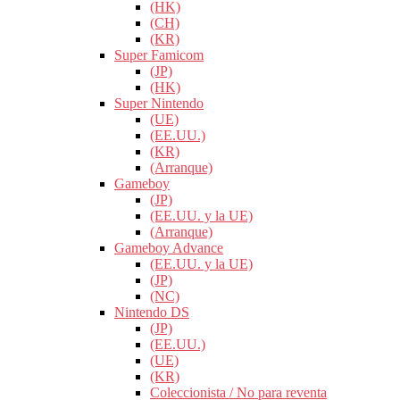
(HK)
(CH)
(KR)
Super Famicom
(JP)
(HK)
Super Nintendo
(UE)
(EE.UU.)
(KR)
(Arranque)
Gameboy
(JP)
(EE.UU. y la UE)
(Arranque)
Gameboy Advance
(EE.UU. y la UE)
(JP)
(NC)
Nintendo DS
(JP)
(EE.UU.)
(UE)
(KR)
Coleccionista / No para reventa