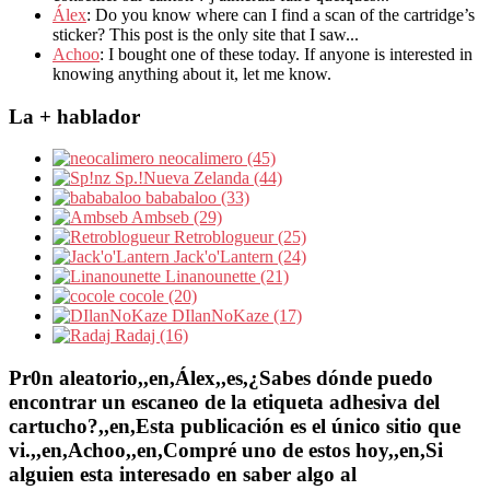
Álex
: Do you know where can I find a scan of the cartridge’s
sticker? This post is the only site that I saw...
Achoo
: I bought one of these today. If anyone is interested in
knowing anything about it, let me know.
La + hablador
neocalimero (45)
Sp.!Nueva Zelanda (44)
bababaloo (33)
Ambseb (29)
Retroblogueur (25)
Jack'o'Lantern (24)
Linanounette (21)
cocole (20)
DIlanNoKaze (17)
Radaj (16)
Pr0n aleatorio,,en,Álex,,es,¿Sabes dónde puedo
encontrar un escaneo de la etiqueta adhesiva del
cartucho?,,en,Esta publicación es el único sitio que
vi.,,en,Achoo,,en,Compré uno de estos hoy,,en,Si
alguien esta interesado en saber algo al