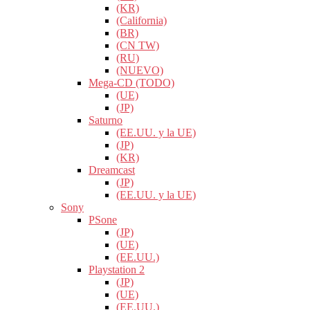
(KR)
(California)
(BR)
(CN TW)
(RU)
(NUEVO)
Mega-CD (TODO)
(UE)
(JP)
Saturno
(EE.UU. y la UE)
(JP)
(KR)
Dreamcast
(JP)
(EE.UU. y la UE)
Sony
PSone
(JP)
(UE)
(EE.UU.)
Playstation 2
(JP)
(UE)
(EE.UU.)