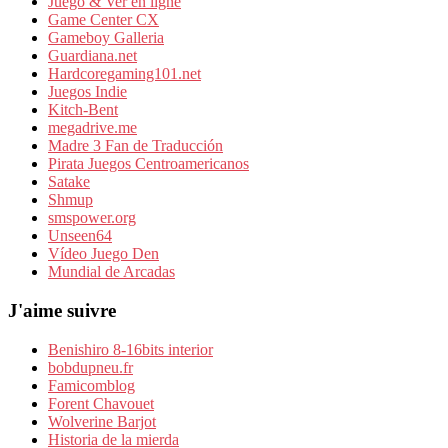
Juego & Ver en ligne
Game Center CX
Gameboy Galleria
Guardiana.net
Hardcoregaming101.net
Juegos Indie
Kitch-Bent
megadrive.me
Madre 3 Fan de Traducción
Pirata Juegos Centroamericanos
Satake
Shmup
smspower.org
Unseen64
Vídeo Juego Den
Mundial de Arcadas
J'aime suivre
Benishiro 8-16bits interior
bobdupneu.fr
Famicomblog
Forent Chavouet
Wolverine Barjot
Historia de la mierda