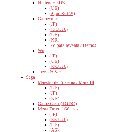
Nintendo 3DS
(UE)
(iQue & TW)
Gamecube
(JP)
(EE.UU.)
(UE)
(KR)
No para reventa / Demos
Wii
(JP)
(UE)
(EE.UU.)
Juego & Ver
Sega
Maestro del Sistema / Mark III
(UE)
(JP)
(KR)
Game Gear (TODO)
Mega Drive / Génesis
(JP)
(EE.UU.)
(UE)
(AS)