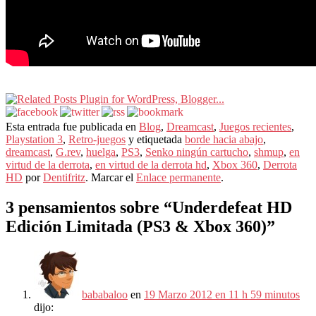
Esta entrada fue publicada en
Blog
,
Dreamcast
,
Juegos recientes
,
Playstation 3
,
Retro-juegos
y etiquetada
borde hacia abajo
,
dreamcast
,
G.rev
,
huelga
,
PS3
,
Senko ningún cartucho
,
shmup
,
en
virtud de la derrota
,
en virtud de la derrota hd
,
Xbox 360
,
Derrota
HD
por
Dentifritz
. Marcar el
Enlace permanente
.
3 pensamientos sobre “
Underdefeat HD
Edición Limitada (PS3 & Xbox 360)
”
bababaloo
en
19 Marzo 2012 en 11 h 59 minutos
dijo: