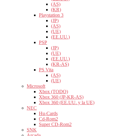
(AS)
(KR)
Playstation 3
(JP)
(AS)
(UE)
(EE.UU.)
PSP
(JP)
(UE)
(EE.UU.)
(KR-AS)
PS Vita
(AS)
(UE)
Microsoft
Xbox (TODO)
Xbox 360 (JP-KR-AS)
Xbox 360 (EE.UU. y la UE)
NEC
Hu-Cards
Cd-Rom2
Super CD-Rom2
SNK
Arcada