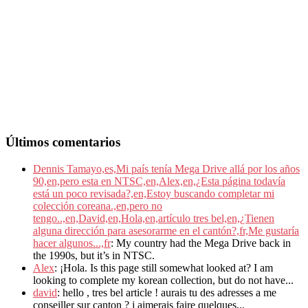
Últimos comentarios
Dennis Tamayo,es,Mi país tenía Mega Drive allá por los años
90,en,pero esta en NTSC,en,Alex,en,¿Esta página todavía
está un poco revisada?,en,Estoy buscando completar mi
colección coreana.,en,pero no
tengo..,en,David,en,Hola,en,artículo tres bel,en,¿Tienen
alguna dirección para asesorarme en el cantón?,fr,Me gustaría
hacer algunos...,fr
: My country had the Mega Drive back in
the 1990s, but it’s in NTSC.
Alex
: ¡Hola. Is this page still somewhat looked at? I am
looking to complete my korean collection, but do not have...
david
: hello , tres bel article ! aurais tu des adresses a me
conseiller sur canton ? j aimerais faire quelques...