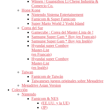
Winsen / Guangzhou Li Cheng Industria &
Comercio Co.
Hong Kong
Nintendo Sistema Entertainement
Famicom & Super Famicom
Super Mario World 2 Yoshi Island
Corea del Sur
Gamecube : Corea del Master-Lista de !
Samsung Super Gam * Boy (en Français)
Samsung Super Gam * Boy (en Inglés)
Hyundai super Comboy
Master-List
(en Français)
Hyundai super Comboy
Master-List
(en Inglés)
Taiwan
Famicom de Taiwán
Taiwaneses juegos originales sobre Megadrive
Megadrive Asian Version
Colección
Nintendo
Famicom & NES
(EE.UU. y la UE)
(JP)