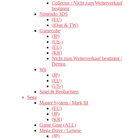
Collector / Nicht zum Weiterverkauf
bestimmt
Nintendo 3DS
(EU)
(iQue & TW)
Gamecube
(JP)
(US-)
(EU)
(KR)
Nicht zum Weiterverkauf bestimmt /
Demos
Wii
(JP)
(EU)
(US-)
Spiel & Beobachten
Sega
Master System / Mark III
(EU)
(JP)
(KR)
Game Gear (ALL)
Mega Drive / Genese
(JP)