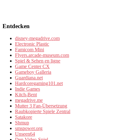
Entdecken
disney-megadrive.com
Electronic Plastic
Famicom Mini
Flyers.arcade-museum.com
Spiel & Sehen en ligne
Game Center CX
Gameboy Galleria
Guardiana.net
Hardcoregaming101.net
Indie Games
Kitch-Bent
megadrive.me
Mutter 3 Fan-Übersetzung
Raubkopierte Spiele Zentral
Satakore
Shmup
smspower.org
Unseen64
Den Video-Spiel