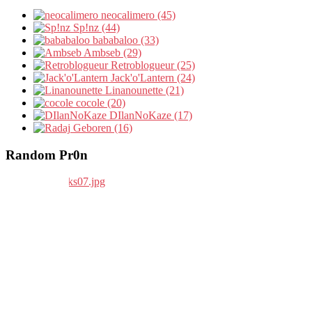
neocalimero (45)
Sp!nz (44)
bababaloo (33)
Ambseb (29)
Retroblogueur (25)
Jack'o'Lantern (24)
Linanounette (21)
cocole (20)
DIlanNoKaze (17)
Geboren (16)
Random Pr0n