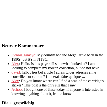
Neueste Kommentare
Dennis Tamayo
:
My country had the Mega Drive back in the
1990s
,
but it’s in NTSC
.
Alex
: Hallo.
Is this page still somewhat looked at
?
I am
looking to complete my korean collection
,
but do not have..
.
david
:
hello
,
tres bel article
!
aurais tu des adresses a me
conseiller sur canton
?
j aimerais faire quelques..
.
Álex
: Do you know where can I find a scan of the cartridge’s
sticker? This post is the only site that I saw...
Achoo
: I bought one of these today. If anyone is interested in
knowing anything about it, let me know.
Die + gesprächig