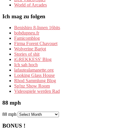
World of Arcades
Ich mag zu folgen
Benishiro 8-Innen 16bits
bobdupneu.fr
Famicomblog
Firma Forent Chavouet
Wolverine Barjot
Stories of shit
iGREKKESS' Blog
Ich sah hoch
lafautealamanette.org
Looking Glass House
Rhod Sammlung Blog
Sp!nz Show Room
Videospiele werden Rad
88 mph
88 mph
BONUS !