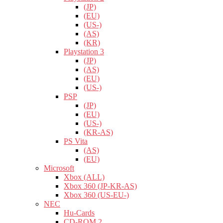
(JP)
(EU)
(US-)
(AS)
(KR)
Playstation 3
(JP)
(AS)
(EU)
(US-)
PSP
(JP)
(EU)
(US-)
(KR-AS)
PS Vita
(AS)
(EU)
Microsoft
Xbox (ALL)
Xbox 360 (JP-KR-AS)
Xbox 360 (US-EU-)
NEC
Hu-Cards
CD-ROM 2