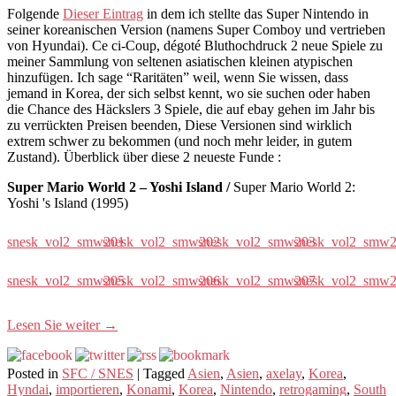
Folgende
Dieser Eintrag
in dem ich stellte das Super Nintendo in
seiner koreanischen Version (namens Super Comboy und vertrieben
von Hyundai). Ce ci-Coup, dégoté Bluthochdruck 2 neue Spiele zu
meiner Sammlung von seltenen asiatischen kleinen atypischen
hinzufügen. Ich sage “Raritäten” weil, wenn Sie wissen, dass
jemand in Korea, der sich selbst kennt, wo sie suchen oder haben
die Chance des Häckslers 3 Spiele, die auf ebay gehen im Jahr bis
zu verrückten Preisen beenden, Diese Versionen sind wirklich
extrem schwer zu bekommen (und noch mehr leider, in gutem
Zustand). Überblick über diese 2 neueste Funde :
Super Mario World 2 – Yoshi Island /
Super Mario World 2:
Yoshi 's Island (1995)
snesk_vol2_smw201
snesk_vol2_smw202
snesk_vol2_smw203
snesk_vol2_smw
snesk_vol2_smw205
snesk_vol2_smw206
snesk_vol2_smw207
snesk_vol2_smw
Lesen Sie weiter
→
Posted in
SFC / SNES
|
Tagged
Asien
,
Asien
,
axelay
,
Korea
,
Hyndai
,
importieren
,
Konami
,
Korea
,
Nintendo
,
retrogaming
,
South