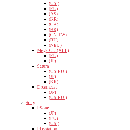
(US-)
(EU)
(AS)
(KR)
(CA)
(BR)
(CN TW)
(RU)
(NEU)
Mega-CD (ALL)
(EU)
(JP)
Saturn
(US-EU-)
(JP)
(KR)
Dreamcast
(JP)
(US-EU-)
Sony
PSone
(JP)
(EU)
(US-)
Playstation 2