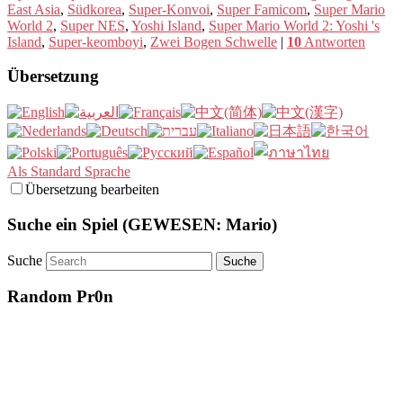
East Asia
,
Südkorea
,
Super-Konvoi
,
Super Famicom
,
Super Mario
World 2
,
Super NES
,
Yoshi Island
,
Super Mario World 2: Yoshi 's
Island
,
Super-keomboyi
,
Zwei Bogen Schwelle
|
10
Antworten
Übersetzung
Als Standard Sprache
Übersetzung bearbeiten
Suche ein Spiel (GEWESEN: Mario)
Suche
Random Pr0n