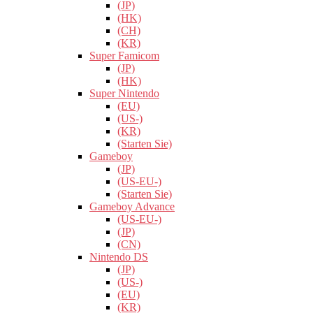
(JP)
(HK)
(CH)
(KR)
Super Famicom
(JP)
(HK)
Super Nintendo
(EU)
(US-)
(KR)
(Starten Sie)
Gameboy
(JP)
(US-EU-)
(Starten Sie)
Gameboy Advance
(US-EU-)
(JP)
(CN)
Nintendo DS
(JP)
(US-)
(EU)
(KR)