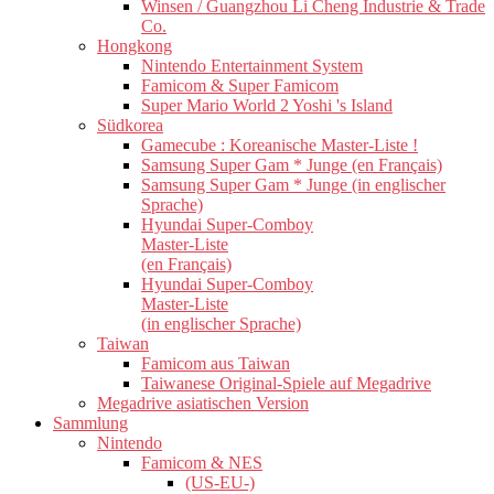
Winsen / Guangzhou Li Cheng Industrie & Trade
Co.
Hongkong
Nintendo Entertainment System
Famicom & Super Famicom
Super Mario World 2 Yoshi 's Island
Südkorea
Gamecube : Koreanische Master-Liste !
Samsung Super Gam * Junge (en Français)
Samsung Super Gam * Junge (in englischer
Sprache)
Hyundai Super-Comboy
Master-Liste
(en Français)
Hyundai Super-Comboy
Master-Liste
(in englischer Sprache)
Taiwan
Famicom aus Taiwan
Taiwanese Original-Spiele auf Megadrive
Megadrive asiatischen Version
Sammlung
Nintendo
Famicom & NES
(US-EU-)