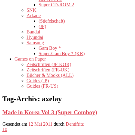
Super CD-ROM 2
SNK
Arkade
(Stiefelschaft)
(JP)
Bandai
Hyundai
Samsung
Gam Boy *
Super-Gam Boy * (KR)
Games on Paper
Zeitschriften (JP-KOR)
Zeitschriften (FR-UK)
Bücher & Mooks (ALL)
Guides (JP)
Guides (FR-US)
Tag-Archiv:
axelay
Made in Korea Vol-3 (Super-Comboy)
Gesendet am
12 Mai 2011
durch
Dentifritz
10