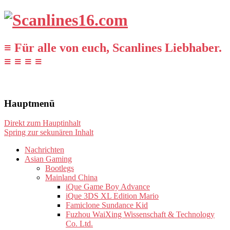
≡ Für alle von euch, Scanlines Liebhaber.
≡ ≡ ≡ ≡
Hauptmenü
Direkt zum Hauptinhalt
Spring zur sekunären Inhalt
Nachrichten
Asian Gaming
Bootlegs
Mainland China
iQue Game Boy Advance
iQue 3DS XL Edition Mario
Famiclone Sundance Kid
Fuzhou WaiXing Wissenschaft & Technology
Co. Ltd.