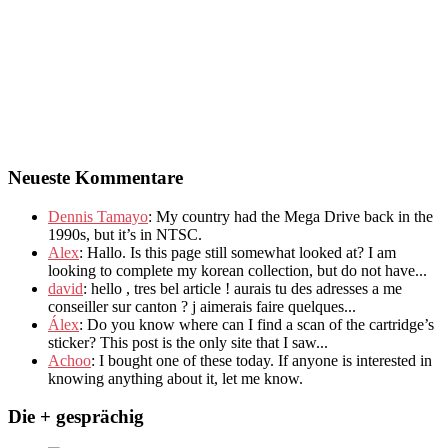
Neueste Kommentare
Dennis Tamayo
:
My country had the Mega Drive back in the
1990s
,
but it’s in NTSC
.
Alex
: Hallo.
Is this page still somewhat looked at
?
I am
looking to complete my korean collection
,
but do not have..
.
david
:
hello
,
tres bel article
!
aurais tu des adresses a me
conseiller sur canton
?
j aimerais faire quelques..
.
Álex
: Do you know where can I find a scan of the cartridge’s
sticker? This post is the only site that I saw...
Achoo
: I bought one of these today. If anyone is interested in
knowing anything about it, let me know.
Die + gesprächig