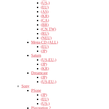
(US-)
(EU)
(AS)
(KR)
(CA)
(BR)
(CN TW)
(RU)
(NEU)
Mega-CD (ALL)
(EU)
(JP)
Saturn
(US-EU-)
(JP)
(KR)
Dreamcast
(JP)
(US-EU-)
Sony
PSone
(JP)
(EU)
(US-)
Playstation 2