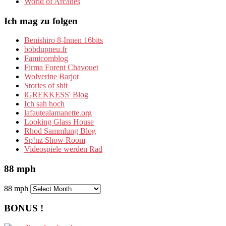
World of Arcades
Ich mag zu folgen
Benishiro 8-Innen 16bits
bobdupneu.fr
Famicomblog
Firma Forent Chavouet
Wolverine Barjot
Stories of shit
iGREKKESS' Blog
Ich sah hoch
lafautealamanette.org
Looking Glass House
Rhod Sammlung Blog
Sp!nz Show Room
Videospiele werden Rad
88 mph
88 mph
BONUS !