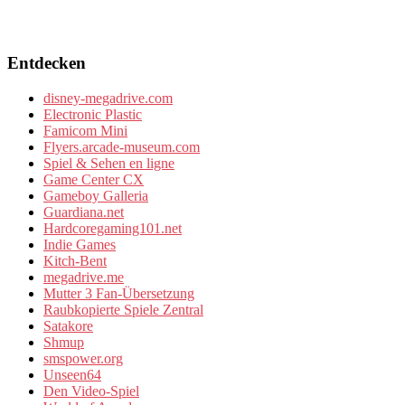
Entdecken
disney-megadrive.com
Electronic Plastic
Famicom Mini
Flyers.arcade-museum.com
Spiel & Sehen en ligne
Game Center CX
Gameboy Galleria
Guardiana.net
Hardcoregaming101.net
Indie Games
Kitch-Bent
megadrive.me
Mutter 3 Fan-Übersetzung
Raubkopierte Spiele Zentral
Satakore
Shmup
smspower.org
Unseen64
Den Video-Spiel