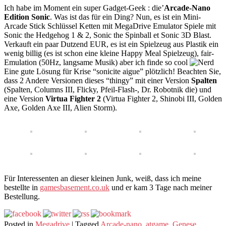
Ich habe im Moment ein super Gadget-Geek : die’
Arcade-Nano
Edition Sonic
. Was ist das für ein Ding? Nun, es ist ein Mini-
Arcade Stick Schlüssel Ketten mit MegaDrive Emulator Spiele mit
Sonic the Hedgehog 1 & 2, Sonic the Spinball et Sonic 3D Blast.
Verkauft ein paar Dutzend EUR, es ist ein Spielzeug aus Plastik ein
wenig billig (es ist schon eine kleine Happy Meal Spielzeug), fair-
Emulation (50Hz, langsame Musik) aber ich finde so cool
Eine gute Lösung für Krise “sonicite aigue” plötzlich! Beachten Sie,
dass 2 Andere Versionen dieses “thingy” mit einer Version
Spalten
(Spalten, Columns III, Flicky, Pfeil-Flash-, Dr. Robotnik die) und
eine Version
Virtua Fighter 2
(Virtua Fighter 2, Shinobi III, Golden
Axe, Golden Axe III, Alien Storm).
Für Interessenten an dieser kleinen Junk, weiß, dass ich meine
bestellte in
gamesbasement.co.uk
und er kam 3 Tage nach meiner
Bestellung.
Posted in
Megadrive
|
Tagged
Arcade-nano
,
atgame
,
Genese
,