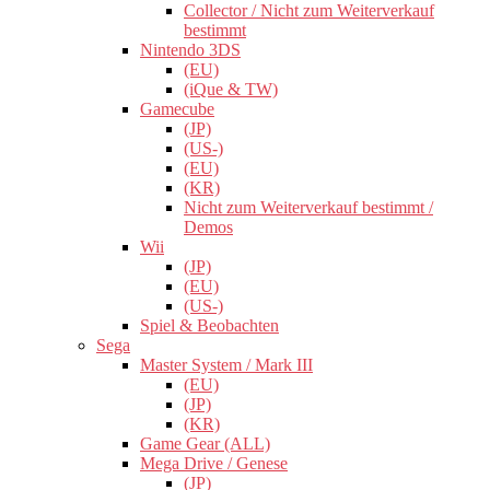
Collector / Nicht zum Weiterverkauf
bestimmt
Nintendo 3DS
(EU)
(iQue & TW)
Gamecube
(JP)
(US-)
(EU)
(KR)
Nicht zum Weiterverkauf bestimmt /
Demos
Wii
(JP)
(EU)
(US-)
Spiel & Beobachten
Sega
Master System / Mark III
(EU)
(JP)
(KR)
Game Gear (ALL)
Mega Drive / Genese
(JP)