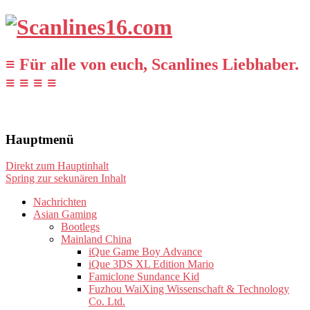
≡ Für alle von euch, Scanlines Liebhaber.
≡ ≡ ≡ ≡
Hauptmenü
Direkt zum Hauptinhalt
Spring zur sekunären Inhalt
Nachrichten
Asian Gaming
Bootlegs
Mainland China
iQue Game Boy Advance
iQue 3DS XL Edition Mario
Famiclone Sundance Kid
Fuzhou WaiXing Wissenschaft & Technology
Co. Ltd.