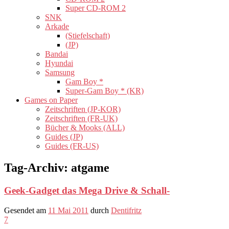
Super CD-ROM 2
SNK
Arkade
(Stiefelschaft)
(JP)
Bandai
Hyundai
Samsung
Gam Boy *
Super-Gam Boy * (KR)
Games on Paper
Zeitschriften (JP-KOR)
Zeitschriften (FR-UK)
Bücher & Mooks (ALL)
Guides (JP)
Guides (FR-US)
Tag-Archiv:
atgame
Geek-Gadget das Mega Drive & Schall-
Gesendet am
11 Mai 2011
durch
Dentifritz
7