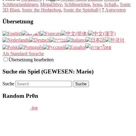
Schlüsselanhänger
,
MegaDrive
,
Schlüsselring
,
Sega
,
Schall-
,
Sonic
3D Blast
,
Sonic the Hedgehog
,
Sonic the Spinball
|
7
Antworten
Übersetzung
Als Standard Sprache
Übersetzung bearbeiten
Suche ein Spiel (GEWESEN: Mario)
Suche
Random Pr0n