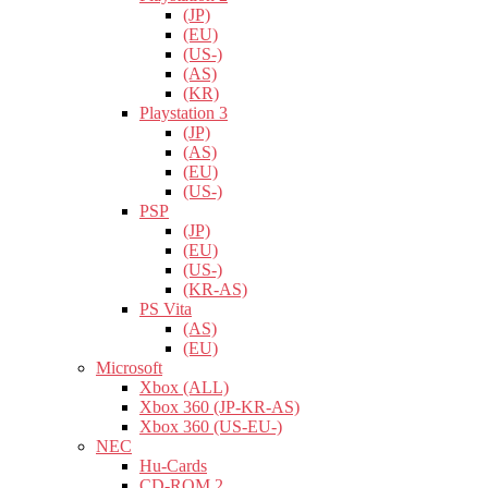
(JP)
(EU)
(US-)
(AS)
(KR)
Playstation 3
(JP)
(AS)
(EU)
(US-)
PSP
(JP)
(EU)
(US-)
(KR-AS)
PS Vita
(AS)
(EU)
Microsoft
Xbox (ALL)
Xbox 360 (JP-KR-AS)
Xbox 360 (US-EU-)
NEC
Hu-Cards
CD-ROM 2