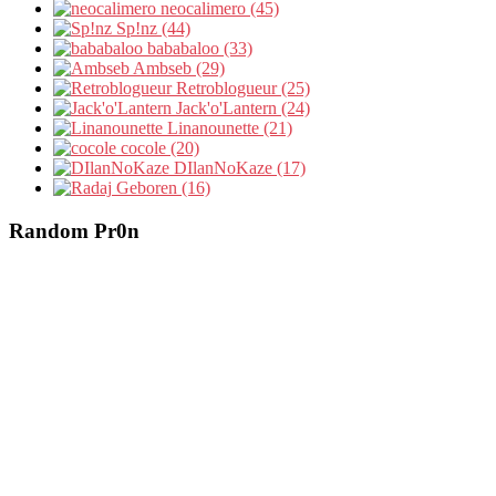
neocalimero (45)
Sp!nz (44)
bababaloo (33)
Ambseb (29)
Retroblogueur (25)
Jack'o'Lantern (24)
Linanounette (21)
cocole (20)
DIlanNoKaze (17)
Geboren (16)
Random Pr0n