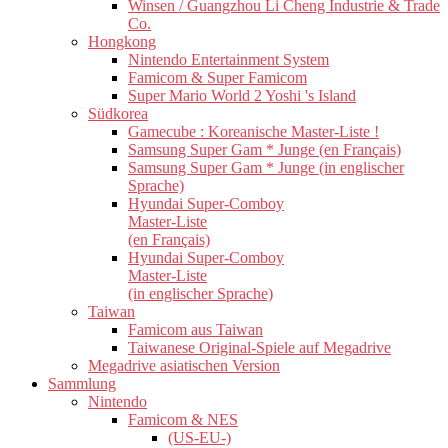
Winsen / Guangzhou Li Cheng Industrie & Trade
Co.
Hongkong
Nintendo Entertainment System
Famicom & Super Famicom
Super Mario World 2 Yoshi 's Island
Südkorea
Gamecube : Koreanische Master-Liste !
Samsung Super Gam * Junge (en Français)
Samsung Super Gam * Junge (in englischer
Sprache)
Hyundai Super-Comboy
Master-Liste
(en Français)
Hyundai Super-Comboy
Master-Liste
(in englischer Sprache)
Taiwan
Famicom aus Taiwan
Taiwanese Original-Spiele auf Megadrive
Megadrive asiatischen Version
Sammlung
Nintendo
Famicom & NES
(US-EU-)