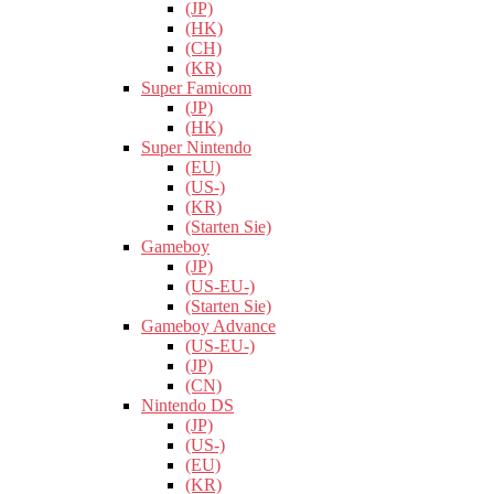
(JP)
(HK)
(CH)
(KR)
Super Famicom
(JP)
(HK)
Super Nintendo
(EU)
(US-)
(KR)
(Starten Sie)
Gameboy
(JP)
(US-EU-)
(Starten Sie)
Gameboy Advance
(US-EU-)
(JP)
(CN)
Nintendo DS
(JP)
(US-)
(EU)
(KR)