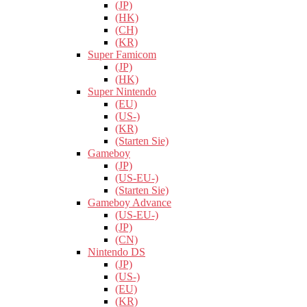
(JP)
(HK)
(CH)
(KR)
Super Famicom
(JP)
(HK)
Super Nintendo
(EU)
(US-)
(KR)
(Starten Sie)
Gameboy
(JP)
(US-EU-)
(Starten Sie)
Gameboy Advance
(US-EU-)
(JP)
(CN)
Nintendo DS
(JP)
(US-)
(EU)
(KR)