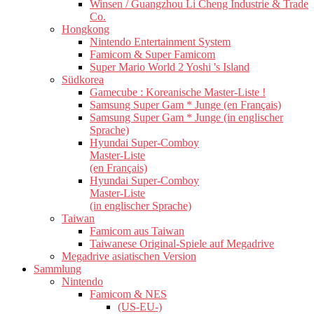
Winsen / Guangzhou Li Cheng Industrie & Trade
Co.
Hongkong
Nintendo Entertainment System
Famicom & Super Famicom
Super Mario World 2 Yoshi 's Island
Südkorea
Gamecube : Koreanische Master-Liste !
Samsung Super Gam * Junge (en Français)
Samsung Super Gam * Junge (in englischer
Sprache)
Hyundai Super-Comboy
Master-Liste
(en Français)
Hyundai Super-Comboy
Master-Liste
(in englischer Sprache)
Taiwan
Famicom aus Taiwan
Taiwanese Original-Spiele auf Megadrive
Megadrive asiatischen Version
Sammlung
Nintendo
Famicom & NES
(US-EU-)