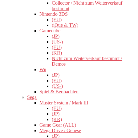
Collector / Nicht zum Weiterverkauf
bestimmt
Nintendo 3DS
(EU)
(iQue & TW)
Gamecube
(JP)
(US-)
(EU)
(KR)
Nicht zum Weiterverkauf bestimmt /
Demos
Wii
(JP)
(EU)
(US-)
Spiel & Beobachten
Sega
Master System / Mark III
(EU)
(JP)
(KR)
Game Gear (ALL)
Mega Drive / Genese
(JP)