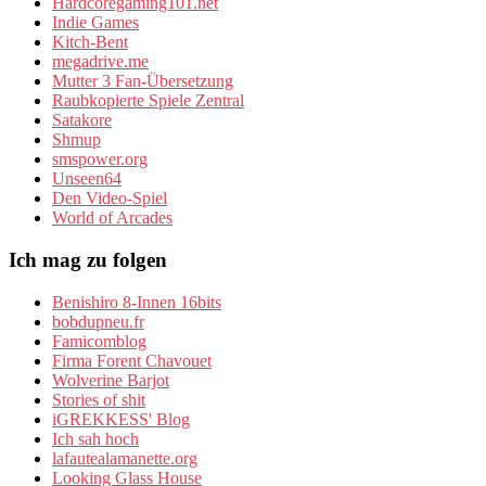
Hardcoregaming101.net
Indie Games
Kitch-Bent
megadrive.me
Mutter 3 Fan-Übersetzung
Raubkopierte Spiele Zentral
Satakore
Shmup
smspower.org
Unseen64
Den Video-Spiel
World of Arcades
Ich mag zu folgen
Benishiro 8-Innen 16bits
bobdupneu.fr
Famicomblog
Firma Forent Chavouet
Wolverine Barjot
Stories of shit
iGREKKESS' Blog
Ich sah hoch
lafautealamanette.org
Looking Glass House