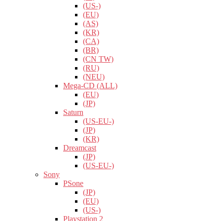
(US-)
(EU)
(AS)
(KR)
(CA)
(BR)
(CN TW)
(RU)
(NEU)
Mega-CD (ALL)
(EU)
(JP)
Saturn
(US-EU-)
(JP)
(KR)
Dreamcast
(JP)
(US-EU-)
Sony
PSone
(JP)
(EU)
(US-)
Playstation 2