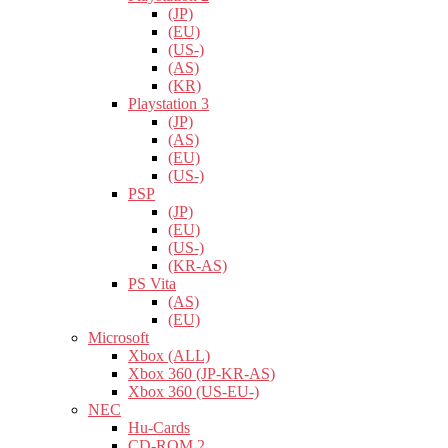
(JP)
(EU)
(US-)
(AS)
(KR)
Playstation 3
(JP)
(AS)
(EU)
(US-)
PSP
(JP)
(EU)
(US-)
(KR-AS)
PS Vita
(AS)
(EU)
Microsoft
Xbox (ALL)
Xbox 360 (JP-KR-AS)
Xbox 360 (US-EU-)
NEC
Hu-Cards
CD-ROM 2