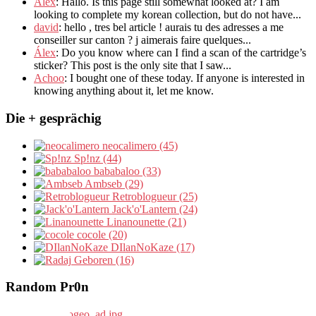
Alex
: Hallo.
Is this page still somewhat looked at
?
I am
looking to complete my korean collection
,
but do not have..
.
david
:
hello
,
tres bel article
!
aurais tu des adresses a me
conseiller sur canton
?
j aimerais faire quelques..
.
Álex
: Do you know where can I find a scan of the cartridge’s
sticker? This post is the only site that I saw...
Achoo
: I bought one of these today. If anyone is interested in
knowing anything about it, let me know.
Die + gesprächig
neocalimero (45)
Sp!nz (44)
bababaloo (33)
Ambseb (29)
Retroblogueur (25)
Jack'o'Lantern (24)
Linanounette (21)
cocole (20)
DIlanNoKaze (17)
Geboren (16)
Random Pr0n