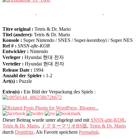
Titre original :
Tetris & Dr. Mario
Titel (andere):
Tetris & Dr. Mario
Konsole :
Super Nintendo / SNES / Super-keomboyi / Super NES
Ref # :
SNSN-afte-KOR
Entwickler :
Nintendo
Verleger :
Hyundai 현대 전자
Verteiler :
Hyundai 현대 전자
Release Date :
1994
Anzahl der Spieler :
1-2
Art(s) :
Puzzle
Extra(s) :
Ein Bild der Verpackung des Spiels :
Dieser Beitrag wurde unter abgelegt und mit
SNSN-afte-KOR
,
Tetris & Dr. Mario
,
ドクターマリオBS版
,
Tetris & Dr. Mario
durch
Dentifritz
. Als Favorit speichern
Permalink
.