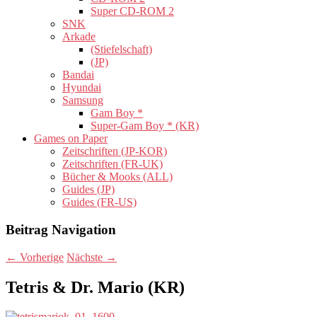
Super CD-ROM 2
SNK
Arkade
(Stiefelschaft)
(JP)
Bandai
Hyundai
Samsung
Gam Boy *
Super-Gam Boy * (KR)
Games on Paper
Zeitschriften (JP-KOR)
Zeitschriften (FR-UK)
Bücher & Mooks (ALL)
Guides (JP)
Guides (FR-US)
Beitrag Navigation
←
Vorherige
Nächste
→
Tetris & Dr. Mario (KR)