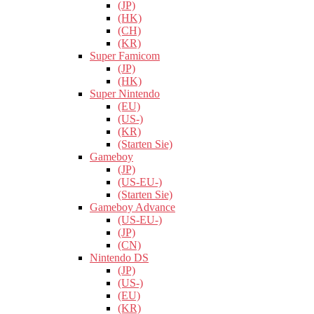
(JP)
(HK)
(CH)
(KR)
Super Famicom
(JP)
(HK)
Super Nintendo
(EU)
(US-)
(KR)
(Starten Sie)
Gameboy
(JP)
(US-EU-)
(Starten Sie)
Gameboy Advance
(US-EU-)
(JP)
(CN)
Nintendo DS
(JP)
(US-)
(EU)
(KR)