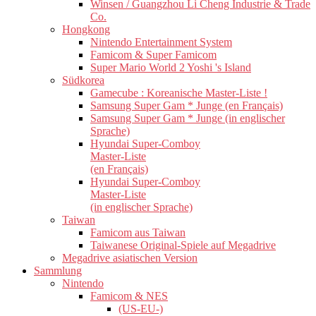
Winsen / Guangzhou Li Cheng Industrie & Trade
Co.
Hongkong
Nintendo Entertainment System
Famicom & Super Famicom
Super Mario World 2 Yoshi 's Island
Südkorea
Gamecube : Koreanische Master-Liste !
Samsung Super Gam * Junge (en Français)
Samsung Super Gam * Junge (in englischer
Sprache)
Hyundai Super-Comboy
Master-Liste
(en Français)
Hyundai Super-Comboy
Master-Liste
(in englischer Sprache)
Taiwan
Famicom aus Taiwan
Taiwanese Original-Spiele auf Megadrive
Megadrive asiatischen Version
Sammlung
Nintendo
Famicom & NES
(US-EU-)