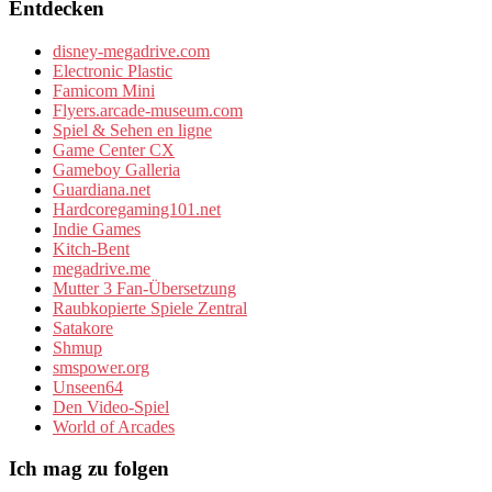
Entdecken
disney-megadrive.com
Electronic Plastic
Famicom Mini
Flyers.arcade-museum.com
Spiel & Sehen en ligne
Game Center CX
Gameboy Galleria
Guardiana.net
Hardcoregaming101.net
Indie Games
Kitch-Bent
megadrive.me
Mutter 3 Fan-Übersetzung
Raubkopierte Spiele Zentral
Satakore
Shmup
smspower.org
Unseen64
Den Video-Spiel
World of Arcades
Ich mag zu folgen