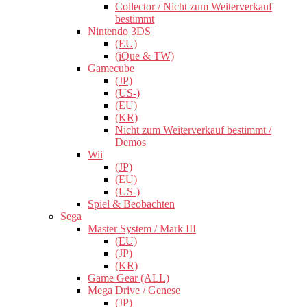
Collector / Nicht zum Weiterverkauf
bestimmt
Nintendo 3DS
(EU)
(iQue & TW)
Gamecube
(JP)
(US-)
(EU)
(KR)
Nicht zum Weiterverkauf bestimmt /
Demos
Wii
(JP)
(EU)
(US-)
Spiel & Beobachten
Sega
Master System / Mark III
(EU)
(JP)
(KR)
Game Gear (ALL)
Mega Drive / Genese
(JP)