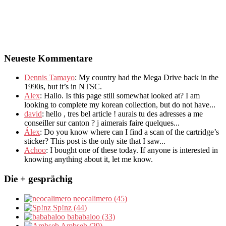
Neueste Kommentare
Dennis Tamayo
:
My country had the Mega Drive back in the
1990s
,
but it’s in NTSC
.
Alex
: Hallo.
Is this page still somewhat looked at
?
I am
looking to complete my korean collection
,
but do not have..
.
david
:
hello
,
tres bel article
!
aurais tu des adresses a me
conseiller sur canton
?
j aimerais faire quelques..
.
Álex
: Do you know where can I find a scan of the cartridge’s
sticker? This post is the only site that I saw...
Achoo
: I bought one of these today. If anyone is interested in
knowing anything about it, let me know.
Die + gesprächig
neocalimero (45)
Sp!nz (44)
bababaloo (33)
Ambseb (29)