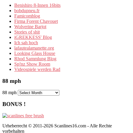
Benishiro 8-Innen 16bits
bobdupneu.fr
Famicomblog
Firma Forent Chavouet
Wolverine Barjot
Stories of shit
iGREKKESS' Blog
Ich sah hoch
lafautealamanette.org
Looking Glass House
Rhod Sammlung Blog
Sp!nz Show Room
Videospiele werden Rad
88 mph
88 mph
BONUS !
Urheberrecht © 2011-2026 Scanlines16.com - Alle Rechte
vorbehalten