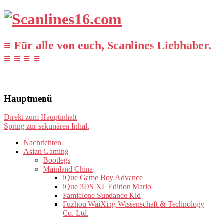
≡ Für alle von euch, Scanlines Liebhaber.
≡ ≡ ≡ ≡
Hauptmenü
Direkt zum Hauptinhalt
Spring zur sekunären Inhalt
Nachrichten
Asian Gaming
Bootlegs
Mainland China
iQue Game Boy Advance
iQue 3DS XL Edition Mario
Famiclone Sundance Kid
Fuzhou WaiXing Wissenschaft & Technology
Co. Ltd.