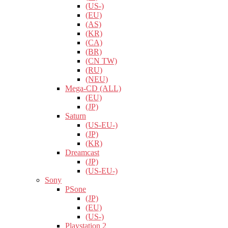
(US-)
(EU)
(AS)
(KR)
(CA)
(BR)
(CN TW)
(RU)
(NEU)
Mega-CD (ALL)
(EU)
(JP)
Saturn
(US-EU-)
(JP)
(KR)
Dreamcast
(JP)
(US-EU-)
Sony
PSone
(JP)
(EU)
(US-)
Playstation 2