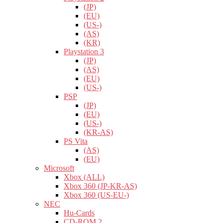
(JP)
(EU)
(US-)
(AS)
(KR)
Playstation 3
(JP)
(AS)
(EU)
(US-)
PSP
(JP)
(EU)
(US-)
(KR-AS)
PS Vita
(AS)
(EU)
Microsoft
Xbox (ALL)
Xbox 360 (JP-KR-AS)
Xbox 360 (US-EU-)
NEC
Hu-Cards
CD-ROM 2