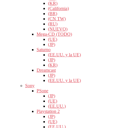
(KR)
(California)
(BR)
(CN TW)
(RU)
(NUEVO)
Mega-CD (TODO)
(UE)
(JP)
Saturno
(EE.UU. y la UE)
(JP)
(KR)
Dreamcast
(JP)
(EE.UU. y la UE)
Sony
PSone
(JP)
(UE)
(EE.UU.)
Playstation 2
(JP)
(UE)
(EE.UU.)