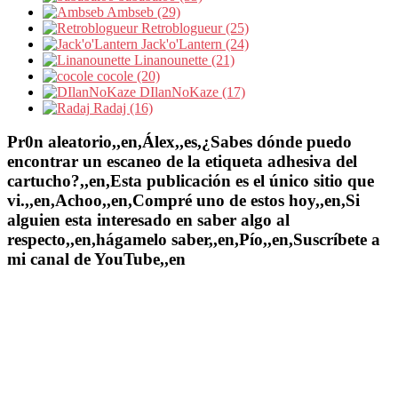
Ambseb (29)
Retroblogueur (25)
Jack'o'Lantern (24)
Linanounette (21)
cocole (20)
DIlanNoKaze (17)
Radaj (16)
Pr0n aleatorio,,en,Álex,,es,¿Sabes dónde puedo
encontrar un escaneo de la etiqueta adhesiva del
cartucho?,,en,Esta publicación es el único sitio que
vi.,,en,Achoo,,en,Compré uno de estos hoy,,en,Si
alguien esta interesado en saber algo al
respecto,,en,hágamelo saber,,en,Pío,,en,Suscríbete a
mi canal de YouTube,,en