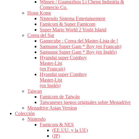
Winsen / Guangzhou Li Cheng Industria &
Comercio Co.
Hong Kong
Nintendo Sistema Entertainement
Famicom & Super Famicom
Super Mario World 2 Yoshi Island
Corea del Sur
Gamecube : Corea del Master-Lista de !
Samsung Super Gam * Boy (en Français)
Samsung Super Gam * Boy (en Inglés)
Hyundai super Comboy
Master-List
(en Français)
Hyundai super Comboy
Master-List
(en Inglés)
Taiwan
Famicom de Taiwán
Taiwaneses juegos originales sobre Megadrive
Megadrive Asian Version
Colección
Nintendo
Famicom & NES
(EE.UU. y la UE)
(JP)