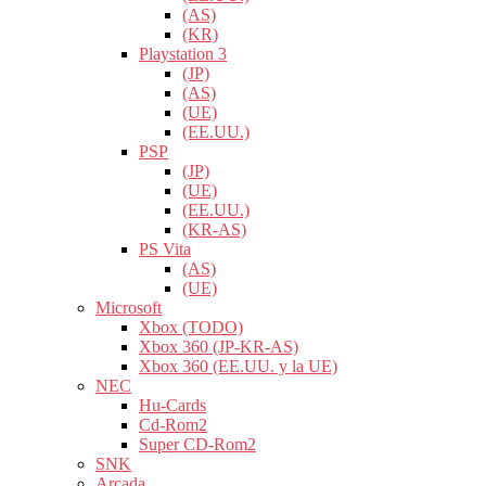
(AS)
(KR)
Playstation 3
(JP)
(AS)
(UE)
(EE.UU.)
PSP
(JP)
(UE)
(EE.UU.)
(KR-AS)
PS Vita
(AS)
(UE)
Microsoft
Xbox (TODO)
Xbox 360 (JP-KR-AS)
Xbox 360 (EE.UU. y la UE)
NEC
Hu-Cards
Cd-Rom2
Super CD-Rom2
SNK
Arcada