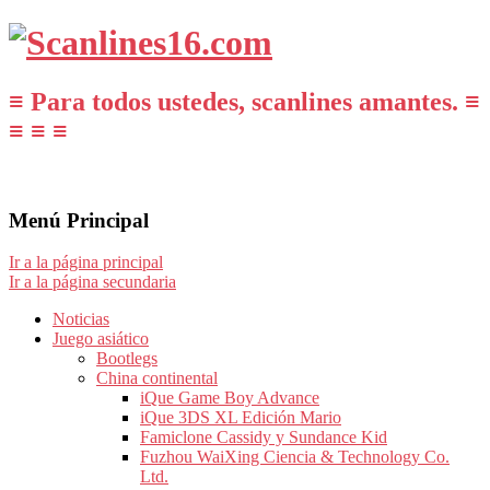
≡ Para todos ustedes, scanlines amantes. ≡
≡ ≡ ≡
Menú Principal
Ir a la página principal
Ir a la página secundaria
Noticias
Juego asiático
Bootlegs
China continental
iQue Game Boy Advance
iQue 3DS XL Edición Mario
Famiclone Cassidy y Sundance Kid
Fuzhou WaiXing Ciencia & Technology Co.
Ltd.