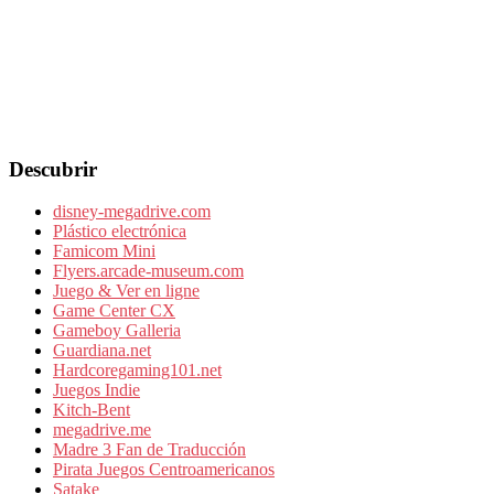
Descubrir
disney-megadrive.com
Plástico electrónica
Famicom Mini
Flyers.arcade-museum.com
Juego & Ver en ligne
Game Center CX
Gameboy Galleria
Guardiana.net
Hardcoregaming101.net
Juegos Indie
Kitch-Bent
megadrive.me
Madre 3 Fan de Traducción
Pirata Juegos Centroamericanos
Satake