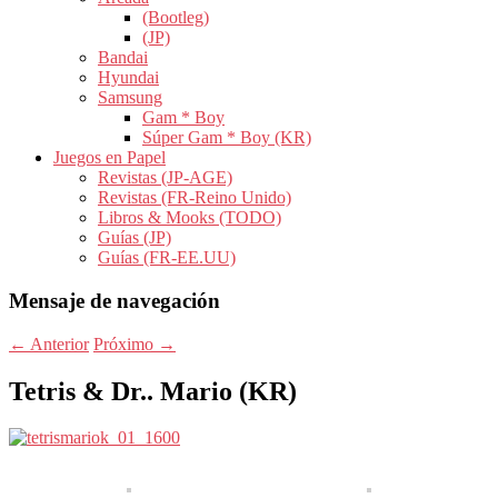
(Bootleg)
(JP)
Bandai
Hyundai
Samsung
Gam * Boy
Súper Gam * Boy (KR)
Juegos en Papel
Revistas (JP-AGE)
Revistas (FR-Reino Unido)
Libros & Mooks (TODO)
Guías (JP)
Guías (FR-EE.UU)
Mensaje de navegación
←
Anterior
Próximo
→
Tetris & Dr.. Mario (KR)