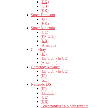
(HK)
(CH)
(KR)
Super Famicom
(JP)
(HK)
Super Nintendo
(UE)
(EE.UU.)
(KR)
(Arranque)
Gameboy
(JP)
(EE.UU. y la UE)
(Arranque)
Gameboy Advance
(EE.UU. y la UE)
(JP)
(NC)
Nintendo DS
(JP)
(EE.UU.)
(UE)
(KR)
Coleccionista / No para reventa