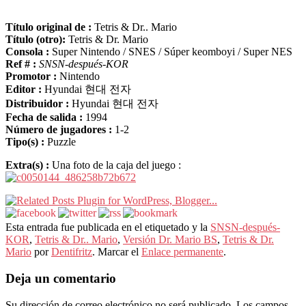
Título original de :
Tetris & Dr.. Mario
Título (otro):
Tetris & Dr. Mario
Consola :
Super Nintendo / SNES / Súper keomboyi / Super NES
Ref # :
SNSN-después-KOR
Promotor :
Nintendo
Editor :
Hyundai 현대 전자
Distribuidor :
Hyundai 현대 전자
Fecha de salida :
1994
Número de jugadores :
1-2
Tipo(s) :
Puzzle
Extra(s) :
Una foto de la caja del juego :
Esta entrada fue publicada en el etiquetado y la
SNSN-después-
KOR
,
Tetris & Dr.. Mario
,
Versión Dr. Mario BS
,
Tetris & Dr.
Mario
por
Dentifritz
. Marcar el
Enlace permanente
.
Deja un comentario
Su dirección de correo electrónico no será publicado.
Los campos