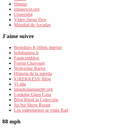
Shmup
smspower.org
Unseen64
Vídeo Juego Den
Mundial de Arcadas
J'aime suivre
Benishiro 8-16bits interior
bobdupneu.fr
Famicomblog
Forent Chavouet
Wolverine Barjot
Historia de la mierda
iGREKKESS' Blog
Vi alta
lafautealamanette.org
Looking Glass Casa
Blog Rhod la Colección
Sp.!nz Show Room
Los videojuegos se están Rad
88 mph