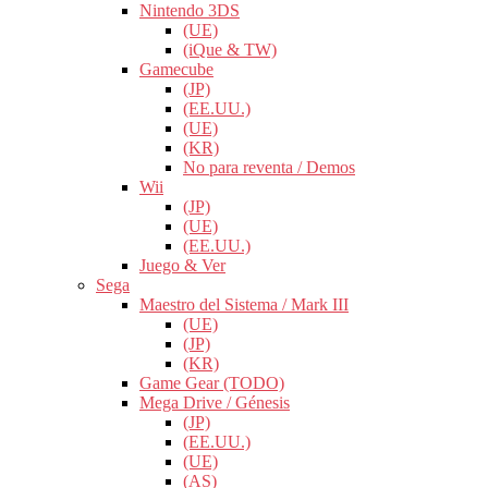
Nintendo 3DS
(UE)
(iQue & TW)
Gamecube
(JP)
(EE.UU.)
(UE)
(KR)
No para reventa / Demos
Wii
(JP)
(UE)
(EE.UU.)
Juego & Ver
Sega
Maestro del Sistema / Mark III
(UE)
(JP)
(KR)
Game Gear (TODO)
Mega Drive / Génesis
(JP)
(EE.UU.)
(UE)
(AS)