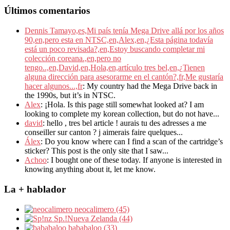
Últimos comentarios
Dennis Tamayo,es,Mi país tenía Mega Drive allá por los años
90,en,pero esta en NTSC,en,Alex,en,¿Esta página todavía
está un poco revisada?,en,Estoy buscando completar mi
colección coreana.,en,pero no
tengo..,en,David,en,Hola,en,artículo tres bel,en,¿Tienen
alguna dirección para asesorarme en el cantón?,fr,Me gustaría
hacer algunos...,fr
: My country had the Mega Drive back in
the 1990s, but it’s in NTSC.
Alex
: ¡Hola. Is this page still somewhat looked at? I am
looking to complete my korean collection, but do not have...
david
: hello , tres bel article ! aurais tu des adresses a me
conseiller sur canton ? j aimerais faire quelques...
Álex
: Do you know where can I find a scan of the cartridge’s
sticker? This post is the only site that I saw...
Achoo
: I bought one of these today. If anyone is interested in
knowing anything about it, let me know.
La + hablador
neocalimero (45)
Sp.!Nueva Zelanda (44)
bababaloo (33)