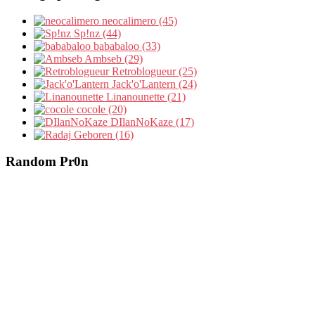
neocalimero (45)
Sp!nz (44)
bababaloo (33)
Ambseb (29)
Retroblogueur (25)
Jack'o'Lantern (24)
Linanounette (21)
cocole (20)
DIlanNoKaze (17)
Geboren (16)
Random Pr0n