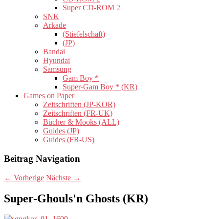
Super CD-ROM 2
SNK
Arkade
(Stiefelschaft)
(JP)
Bandai
Hyundai
Samsung
Gam Boy *
Super-Gam Boy * (KR)
Games on Paper
Zeitschriften (JP-KOR)
Zeitschriften (FR-UK)
Bücher & Mooks (ALL)
Guides (JP)
Guides (FR-US)
Beitrag Navigation
←
Vorherige
Nächste
→
Super-Ghouls'n Ghosts (KR)