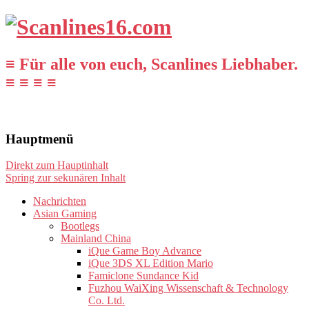
≡ Für alle von euch, Scanlines Liebhaber.
≡ ≡ ≡ ≡
Hauptmenü
Direkt zum Hauptinhalt
Spring zur sekunären Inhalt
Nachrichten
Asian Gaming
Bootlegs
Mainland China
iQue Game Boy Advance
iQue 3DS XL Edition Mario
Famiclone Sundance Kid
Fuzhou WaiXing Wissenschaft & Technology
Co. Ltd.