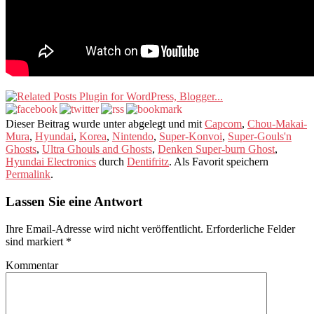
Dieser Beitrag wurde unter abgelegt und mit
Capcom
,
Chou-Makai-
Mura
,
Hyundai
,
Korea
,
Nintendo
,
Super-Konvoi
,
Super-Gouls'n
Ghosts
,
Ultra Ghouls and Ghosts
,
Denken Super-burn Ghost
,
Hyundai Electronics
durch
Dentifritz
. Als Favorit speichern
Permalink
.
Lassen Sie eine Antwort
Ihre Email-Adresse wird nicht veröffentlicht.
Erforderliche Felder
sind markiert
*
Kommentar