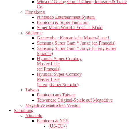
Winsen / Guangzhou Li Cheng Industrie & Trade
Co.
Hongkong
Nintendo Entertainment System
Famicom & Super Famicom
Super Mario World 2 Yoshi 's Island
Südkorea
Gamecube : Koreanische Master-Liste !
Samsung Super Gam * Junge (en Français)
Samsung Super Gam * Junge (in englischer
Sprache)
Hyundai Super-Comboy
Master-Liste
(en Français)
Hyundai Super-Comboy
Master-Liste
(in englischer Sprache)
Taiwan
Famicom aus Taiwan
Taiwanese Original-Spiele auf Megadrive
Megadrive asiatischen Version
Sammlung
Nintendo
Famicom & NES
(US-EU-)