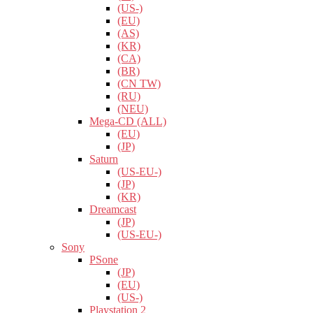
(US-)
(EU)
(AS)
(KR)
(CA)
(BR)
(CN TW)
(RU)
(NEU)
Mega-CD (ALL)
(EU)
(JP)
Saturn
(US-EU-)
(JP)
(KR)
Dreamcast
(JP)
(US-EU-)
Sony
PSone
(JP)
(EU)
(US-)
Playstation 2