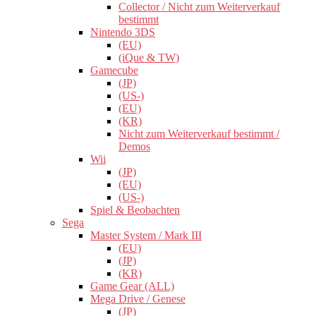
Collector / Nicht zum Weiterverkauf
bestimmt
Nintendo 3DS
(EU)
(iQue & TW)
Gamecube
(JP)
(US-)
(EU)
(KR)
Nicht zum Weiterverkauf bestimmt /
Demos
Wii
(JP)
(EU)
(US-)
Spiel & Beobachten
Sega
Master System / Mark III
(EU)
(JP)
(KR)
Game Gear (ALL)
Mega Drive / Genese
(JP)