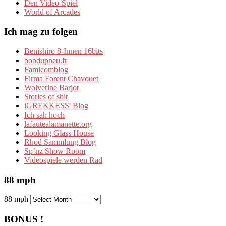
Den Video-Spiel
World of Arcades
Ich mag zu folgen
Benishiro 8-Innen 16bits
bobdupneu.fr
Famicomblog
Firma Forent Chavouet
Wolverine Barjot
Stories of shit
iGREKKESS' Blog
Ich sah hoch
lafautealamanette.org
Looking Glass House
Rhod Sammlung Blog
Sp!nz Show Room
Videospiele werden Rad
88 mph
88 mph
BONUS !