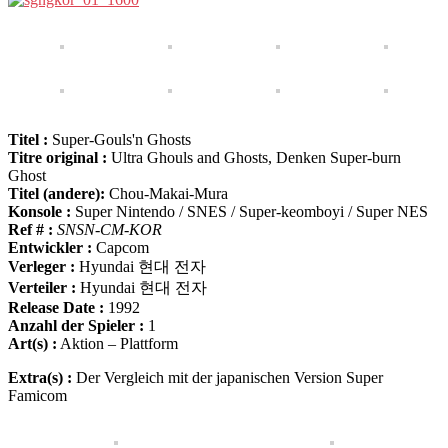
Titel :
Super-Gouls'n Ghosts
Titre original :
Ultra Ghouls and Ghosts, Denken Super-burn
Ghost
Titel (andere):
Chou-Makai-Mura
Konsole :
Super Nintendo / SNES / Super-keomboyi / Super NES
Ref # :
SNSN-CM-KOR
Entwickler :
Capcom
Verleger :
Hyundai 현대 전자
Verteiler :
Hyundai 현대 전자
Release Date :
1992
Anzahl der Spieler :
1
Art(s) :
Aktion – Plattform
Extra(s) :
Der Vergleich mit der japanischen Version Super
Famicom