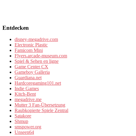
Entdecken
disney-megadrive.com
Electronic Plastic
Famicom Mini
Flyers.arcade-museum.com
Spiel & Sehen en ligne
Game Center CX
Gameboy Galleria
Guardiana.net
Hardcoregaming101.net
Indie Games
Kitch-Bent
megadrive.me
Mutter 3 Fan-Übersetzung
Raubkopierte Spiele Zentral
Satakore
Shmup
smspower.org
Unseen64