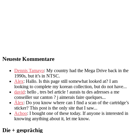
Neueste Kommentare
Dennis Tamayo
:
My country had the Mega Drive back in the
1990s
,
but it’s in NTSC
.
Alex
: Hallo.
Is this page still somewhat looked at
?
I am
looking to complete my korean collection
,
but do not have..
.
david
:
hello
,
tres bel article
!
aurais tu des adresses a me
conseiller sur canton
?
j aimerais faire quelques..
.
Álex
: Do you know where can I find a scan of the cartridge’s
sticker? This post is the only site that I saw...
Achoo
: I bought one of these today. If anyone is interested in
knowing anything about it, let me know.
Die + gesprächig