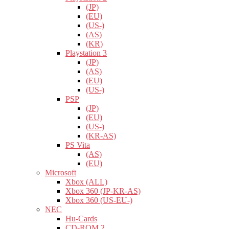
(JP)
(EU)
(US-)
(AS)
(KR)
Playstation 3
(JP)
(AS)
(EU)
(US-)
PSP
(JP)
(EU)
(US-)
(KR-AS)
PS Vita
(AS)
(EU)
Microsoft
Xbox (ALL)
Xbox 360 (JP-KR-AS)
Xbox 360 (US-EU-)
NEC
Hu-Cards
CD-ROM 2