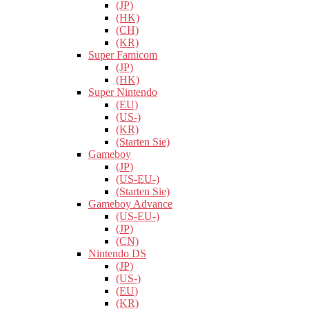
(JP)
(HK)
(CH)
(KR)
Super Famicom
(JP)
(HK)
Super Nintendo
(EU)
(US-)
(KR)
(Starten Sie)
Gameboy
(JP)
(US-EU-)
(Starten Sie)
Gameboy Advance
(US-EU-)
(JP)
(CN)
Nintendo DS
(JP)
(US-)
(EU)
(KR)