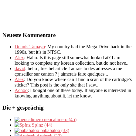
Neueste Kommentare
Dennis Tamayo
:
My country had the Mega Drive back in the
1990s
,
but it’s in NTSC
.
Alex
: Hallo.
Is this page still somewhat looked at
?
I am
looking to complete my korean collection
,
but do not have..
.
david
:
hello
,
tres bel article
!
aurais tu des adresses a me
conseiller sur canton
?
j aimerais faire quelques..
.
Álex
: Do you know where can I find a scan of the cartridge’s
sticker? This post is the only site that I saw...
Achoo
: I bought one of these today. If anyone is interested in
knowing anything about it, let me know.
Die + gesprächig
neocalimero (45)
Sp!nz (44)
bababaloo (33)
Ambseb (29)