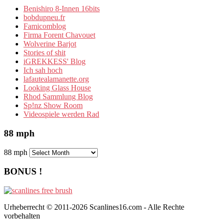
Benishiro 8-Innen 16bits
bobdupneu.fr
Famicomblog
Firma Forent Chavouet
Wolverine Barjot
Stories of shit
iGREKKESS' Blog
Ich sah hoch
lafautealamanette.org
Looking Glass House
Rhod Sammlung Blog
Sp!nz Show Room
Videospiele werden Rad
88 mph
88 mph
BONUS !
Urheberrecht © 2011-2026 Scanlines16.com - Alle Rechte
vorbehalten