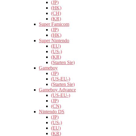
(JP)
(HK)
(CH)
(KR)
Super Famicom
(JP)
(HK)
Super Nintendo
(EU)
(US-)
(KR)
(Starten Sie)
Gameboy
(JP)
(US-EU-)
(Starten Sie)
Gameboy Advance
(US-EU-)
(JP)
(CN)
Nintendo DS
(JP)
(US-)
(EU)
(KR)