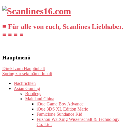
≡ Für alle von euch, Scanlines Liebhaber.
≡ ≡ ≡ ≡
Hauptmenü
Direkt zum Hauptinhalt
Spring zur sekunären Inhalt
Nachrichten
Asian Gaming
Bootlegs
Mainland China
iQue Game Boy Advance
iQue 3DS XL Edition Mario
Famiclone Sundance Kid
Fuzhou WaiXing Wissenschaft & Technology
Co. Ltd.