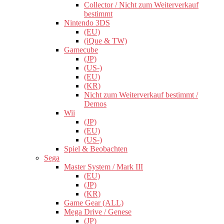
Collector / Nicht zum Weiterverkauf
bestimmt
Nintendo 3DS
(EU)
(iQue & TW)
Gamecube
(JP)
(US-)
(EU)
(KR)
Nicht zum Weiterverkauf bestimmt /
Demos
Wii
(JP)
(EU)
(US-)
Spiel & Beobachten
Sega
Master System / Mark III
(EU)
(JP)
(KR)
Game Gear (ALL)
Mega Drive / Genese
(JP)