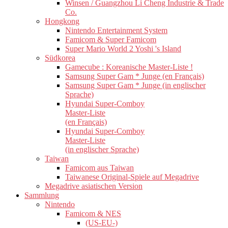
Winsen / Guangzhou Li Cheng Industrie & Trade
Co.
Hongkong
Nintendo Entertainment System
Famicom & Super Famicom
Super Mario World 2 Yoshi 's Island
Südkorea
Gamecube : Koreanische Master-Liste !
Samsung Super Gam * Junge (en Français)
Samsung Super Gam * Junge (in englischer
Sprache)
Hyundai Super-Comboy
Master-Liste
(en Français)
Hyundai Super-Comboy
Master-Liste
(in englischer Sprache)
Taiwan
Famicom aus Taiwan
Taiwanese Original-Spiele auf Megadrive
Megadrive asiatischen Version
Sammlung
Nintendo
Famicom & NES
(US-EU-)