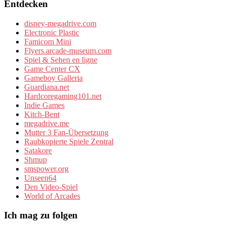
Entdecken
disney-megadrive.com
Electronic Plastic
Famicom Mini
Flyers.arcade-museum.com
Spiel & Sehen en ligne
Game Center CX
Gameboy Galleria
Guardiana.net
Hardcoregaming101.net
Indie Games
Kitch-Bent
megadrive.me
Mutter 3 Fan-Übersetzung
Raubkopierte Spiele Zentral
Satakore
Shmup
smspower.org
Unseen64
Den Video-Spiel
World of Arcades
Ich mag zu folgen