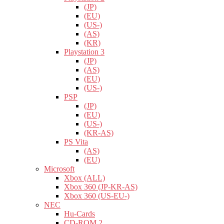
(JP)
(EU)
(US-)
(AS)
(KR)
Playstation 3
(JP)
(AS)
(EU)
(US-)
PSP
(JP)
(EU)
(US-)
(KR-AS)
PS Vita
(AS)
(EU)
Microsoft
Xbox (ALL)
Xbox 360 (JP-KR-AS)
Xbox 360 (US-EU-)
NEC
Hu-Cards
CD-ROM 2