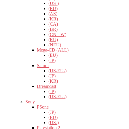
(US-)
(EU)
(AS)
(KR)
(CA)
(BR)
(CN TW)
(RU)
(NEU)
Mega-CD (ALL)
(EU)
(JP)
Saturn
(US-EU-)
(JP)
(KR)
Dreamcast
(JP)
(US-EU-)
Sony
PSone
(JP)
(EU)
(US-)
Playstation 2