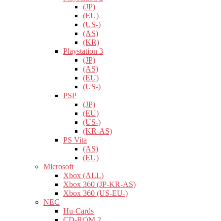
(JP)
(EU)
(US-)
(AS)
(KR)
Playstation 3
(JP)
(AS)
(EU)
(US-)
PSP
(JP)
(EU)
(US-)
(KR-AS)
PS Vita
(AS)
(EU)
Microsoft
Xbox (ALL)
Xbox 360 (JP-KR-AS)
Xbox 360 (US-EU-)
NEC
Hu-Cards
CD-ROM 2