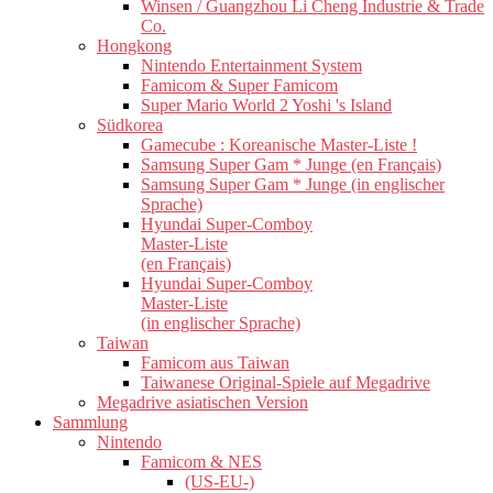
Winsen / Guangzhou Li Cheng Industrie & Trade
Co.
Hongkong
Nintendo Entertainment System
Famicom & Super Famicom
Super Mario World 2 Yoshi 's Island
Südkorea
Gamecube : Koreanische Master-Liste !
Samsung Super Gam * Junge (en Français)
Samsung Super Gam * Junge (in englischer
Sprache)
Hyundai Super-Comboy
Master-Liste
(en Français)
Hyundai Super-Comboy
Master-Liste
(in englischer Sprache)
Taiwan
Famicom aus Taiwan
Taiwanese Original-Spiele auf Megadrive
Megadrive asiatischen Version
Sammlung
Nintendo
Famicom & NES
(US-EU-)