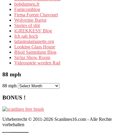
bobdupneu.fr
Famicomblog
Firma Forent Chavouet
Wolverine Barjot
Stories of shit
iGREKKESS' Blog
Ich sah hoch
lafautealamanette.org
Looking Glass House
Rhod Sammlung Blog
Sp!nz Show Room
Videospiele werden Rad
88 mph
88 mph
BONUS !
Urheberrecht © 2011-2026 Scanlines16.com - Alle Rechte
vorbehalten