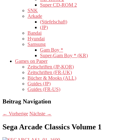
Super CD-ROM 2
SNK
Arkade
(Stiefelschaft)
(JP)
Bandai
Hyundai
Samsung
Gam Boy *
Super-Gam Boy * (KR)
Games on Paper
Zeitschriften (JP-KOR)
Zeitschriften (FR-UK)
Bücher & Mooks (ALL)
Guides (JP)
Guides (FR-US)
Beitrag Navigation
←
Vorherige
Nächste
→
Sega Arcade Classics Volume 1