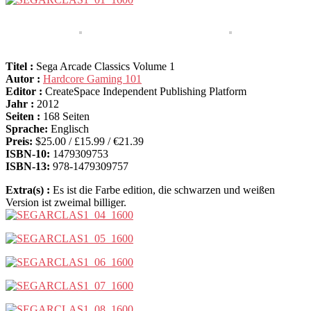
Titel :
Sega Arcade Classics Volume 1
Autor :
Hardcore Gaming 101
Editor :
CreateSpace Independent Publishing Platform
Jahr :
2012
Seiten :
168 Seiten
Sprache:
Englisch
Preis:
$25.00 / £15.99 / €21.39
ISBN-10:
1479309753
ISBN-13:
978-1479309757
Extra(s) :
Es ist die Farbe edition, die schwarzen und weißen
Version ist zweimal billiger.