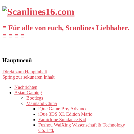
≡ Für alle von euch, Scanlines Liebhaber.
≡ ≡ ≡ ≡
Hauptmenü
Direkt zum Hauptinhalt
Spring zur sekunären Inhalt
Nachrichten
Asian Gaming
Bootlegs
Mainland China
iQue Game Boy Advance
iQue 3DS XL Edition Mario
Famiclone Sundance Kid
Fuzhou WaiXing Wissenschaft & Technology
Co. Ltd.