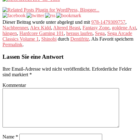
Dieser Beitrag wurde unter abgelegt und mit
978-1479309757
,
Nachbrenner
,
Alex Kidd
,
Altered Beast
,
Fantasy Zone
,
goldene Axt
,
hängen
,
Hardcore Gaming 101
,
heraus laufen
,
Sega
,
Sega Arcade
Classics Volume 1
,
Shinobi
durch
Dentifritz
. Als Favorit speichern
Permalink
.
Lassen Sie eine Antwort
Ihre Email-Adresse wird nicht veröffentlicht.
Erforderliche Felder
sind markiert
*
Kommentar
Name
*