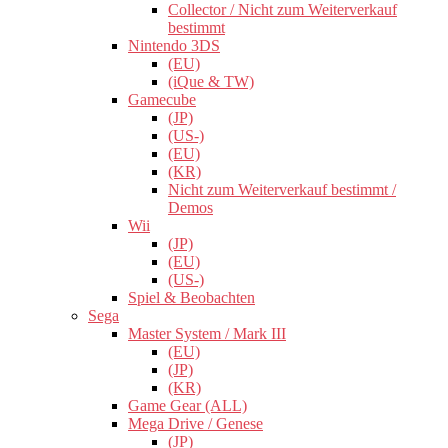
Collector / Nicht zum Weiterverkauf
bestimmt
Nintendo 3DS
(EU)
(iQue & TW)
Gamecube
(JP)
(US-)
(EU)
(KR)
Nicht zum Weiterverkauf bestimmt /
Demos
Wii
(JP)
(EU)
(US-)
Spiel & Beobachten
Sega
Master System / Mark III
(EU)
(JP)
(KR)
Game Gear (ALL)
Mega Drive / Genese
(JP)