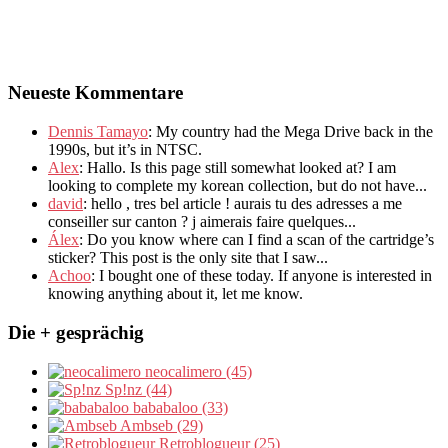
Neueste Kommentare
Dennis Tamayo
:
My country had the Mega Drive back in the
1990s
,
but it’s in NTSC
.
Alex
: Hallo.
Is this page still somewhat looked at
?
I am
looking to complete my korean collection
,
but do not have..
.
david
:
hello
,
tres bel article
!
aurais tu des adresses a me
conseiller sur canton
?
j aimerais faire quelques..
.
Álex
: Do you know where can I find a scan of the cartridge’s
sticker? This post is the only site that I saw...
Achoo
: I bought one of these today. If anyone is interested in
knowing anything about it, let me know.
Die + gesprächig
neocalimero (45)
Sp!nz (44)
bababaloo (33)
Ambseb (29)
Retroblogueur (25)