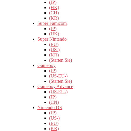
(JP)
(HK)
(CH)
(KR)
Super Famicom
(JP)
(HK)
Super Nintendo
(EU)
(US-)
(KR)
(Starten Sie)
Gameboy
(JP)
(US-EU-)
(Starten Sie)
Gameboy Advance
(US-EU-)
(JP)
(CN)
Nintendo DS
(JP)
(US-)
(EU)
(KR)