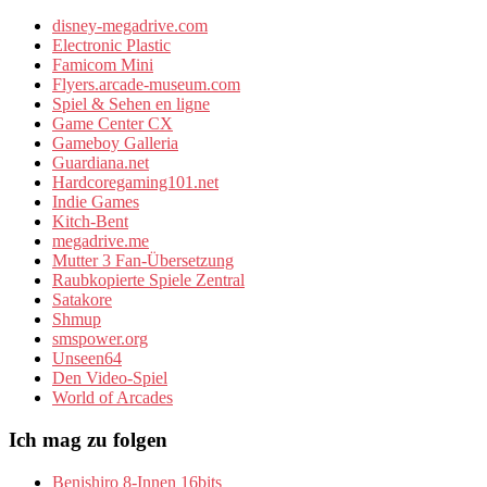
disney-megadrive.com
Electronic Plastic
Famicom Mini
Flyers.arcade-museum.com
Spiel & Sehen en ligne
Game Center CX
Gameboy Galleria
Guardiana.net
Hardcoregaming101.net
Indie Games
Kitch-Bent
megadrive.me
Mutter 3 Fan-Übersetzung
Raubkopierte Spiele Zentral
Satakore
Shmup
smspower.org
Unseen64
Den Video-Spiel
World of Arcades
Ich mag zu folgen
Benishiro 8-Innen 16bits