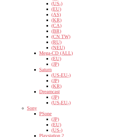
(US-)
(EU)
(AS)
(KR)
(CA)
(BR)
(CN TW)
(RU)
(NEU)
Mega-CD (ALL)
(EU)
(JP)
Saturn
(US-EU-)
(JP)
(KR)
Dreamcast
(JP)
(US-EU-)
Sony
PSone
(JP)
(EU)
(US-)
Playstation 2