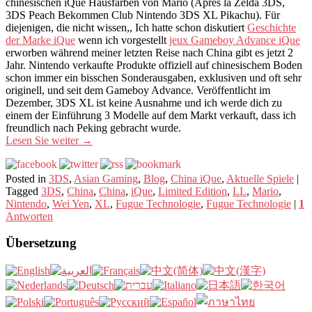
chinesischen iQue Hausfarben von Mario (Apres la Zelda 3DS,
3DS Peach Bekommen Club Nintendo 3DS XL Pikachu). Für
diejenigen, die nicht wissen,, Ich hatte schon diskutiert
Geschichte
der Marke iQue
wenn ich vorgestellt
jeux Gameboy Advance iQue
erworben während meiner letzten Reise nach China gibt es jetzt 2
Jahr. Nintendo verkaufte Produkte offiziell auf chinesischem Boden
schon immer ein bisschen Sonderausgaben, exklusiven und oft sehr
originell, und seit dem Gameboy Advance. Veröffentlicht im
Dezember, 3DS XL ist keine Ausnahme und ich werde dich zu
einem der Einführung 3 Modelle auf dem Markt verkauft, dass ich
freundlich nach Peking gebracht wurde.
Lesen Sie weiter
→
Posted in
3DS
,
Asian Gaming
,
Blog
,
China iQue
,
Aktuelle Spiele
|
Tagged
3DS
,
China
,
China
,
iQue
,
Limited Edition
,
LL
,
Mario
,
Nintendo
,
Wei Yen
,
XL
,
Fugue Technologie
,
Fugue Technologie
|
1
Antworten
Übersetzung