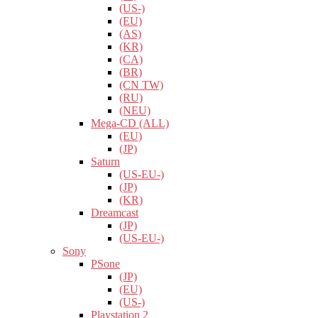
(US-)
(EU)
(AS)
(KR)
(CA)
(BR)
(CN TW)
(RU)
(NEU)
Mega-CD (ALL)
(EU)
(JP)
Saturn
(US-EU-)
(JP)
(KR)
Dreamcast
(JP)
(US-EU-)
Sony
PSone
(JP)
(EU)
(US-)
Playstation 2