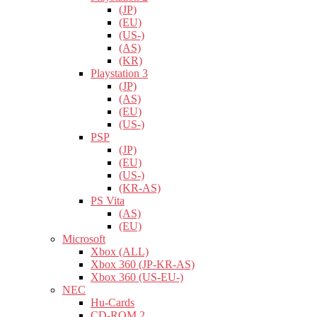
(JP)
(EU)
(US-)
(AS)
(KR)
Playstation 3
(JP)
(AS)
(EU)
(US-)
PSP
(JP)
(EU)
(US-)
(KR-AS)
PS Vita
(AS)
(EU)
Microsoft
Xbox (ALL)
Xbox 360 (JP-KR-AS)
Xbox 360 (US-EU-)
NEC
Hu-Cards
CD-ROM 2