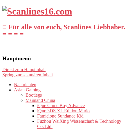
≡ Für alle von euch, Scanlines Liebhaber.
≡ ≡ ≡ ≡
Hauptmenü
Direkt zum Hauptinhalt
Spring zur sekunären Inhalt
Nachrichten
Asian Gaming
Bootlegs
Mainland China
iQue Game Boy Advance
iQue 3DS XL Edition Mario
Famiclone Sundance Kid
Fuzhou WaiXing Wissenschaft & Technology
Co. Ltd.