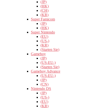
(JP)
(HK)
(CH)
(KR)
Super Famicom
(JP)
(HK)
Super Nintendo
(EU)
(US-)
(KR)
(Starten Sie)
Gameboy
(JP)
(US-EU-)
(Starten Sie)
Gameboy Advance
(US-EU-)
(JP)
(CN)
Nintendo DS
(JP)
(US-)
(EU)
(KR)