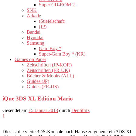
Super CD-ROM 2
SNK
Arkade
(Stiefelschaft)
(JP)
Bandai
Hyundai
Samsung
Gam Boy *
Super-Gam Boy * (KR)
Games on Paper
Zeitschriften (JP-KOR)
Zeitschriften (FR-UK)
Bücher & Mooks (ALL)
Guides (JP)
Guides (FR-US)
iQue 3DS XL Edition Mario
Gesendet am
15 Januar 2013
durch
Dentifritz
1
Dies ist die vierte 3DS-Konsole nach Hause zu gehen : ein 3DS XL