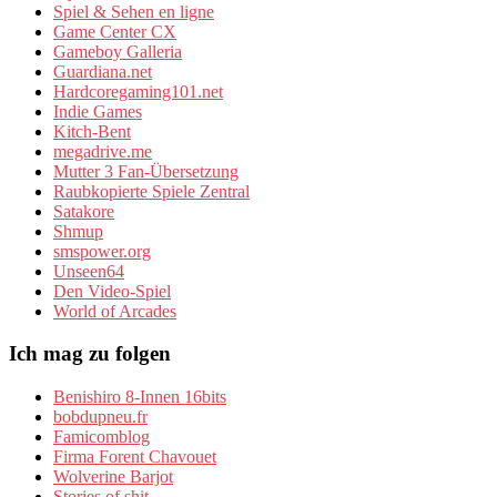
Spiel & Sehen en ligne
Game Center CX
Gameboy Galleria
Guardiana.net
Hardcoregaming101.net
Indie Games
Kitch-Bent
megadrive.me
Mutter 3 Fan-Übersetzung
Raubkopierte Spiele Zentral
Satakore
Shmup
smspower.org
Unseen64
Den Video-Spiel
World of Arcades
Ich mag zu folgen
Benishiro 8-Innen 16bits
bobdupneu.fr
Famicomblog
Firma Forent Chavouet
Wolverine Barjot
Stories of shit