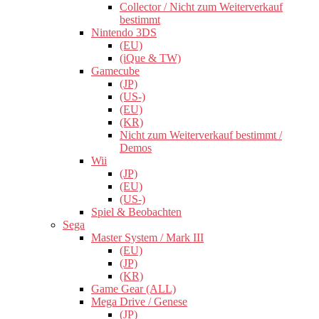
Collector / Nicht zum Weiterverkauf
bestimmt
Nintendo 3DS
(EU)
(iQue & TW)
Gamecube
(JP)
(US-)
(EU)
(KR)
Nicht zum Weiterverkauf bestimmt /
Demos
Wii
(JP)
(EU)
(US-)
Spiel & Beobachten
Sega
Master System / Mark III
(EU)
(JP)
(KR)
Game Gear (ALL)
Mega Drive / Genese
(JP)