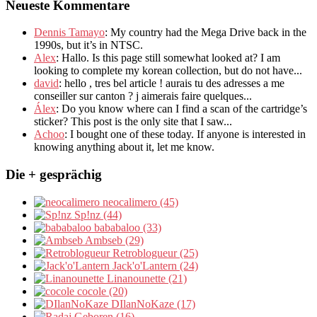
Neueste Kommentare
Dennis Tamayo
:
My country had the Mega Drive back in the
1990s
,
but it’s in NTSC
.
Alex
: Hallo.
Is this page still somewhat looked at
?
I am
looking to complete my korean collection
,
but do not have..
.
david
:
hello
,
tres bel article
!
aurais tu des adresses a me
conseiller sur canton
?
j aimerais faire quelques..
.
Álex
: Do you know where can I find a scan of the cartridge’s
sticker? This post is the only site that I saw...
Achoo
: I bought one of these today. If anyone is interested in
knowing anything about it, let me know.
Die + gesprächig
neocalimero (45)
Sp!nz (44)
bababaloo (33)
Ambseb (29)
Retroblogueur (25)
Jack'o'Lantern (24)
Linanounette (21)
cocole (20)
DIlanNoKaze (17)
Geboren (16)