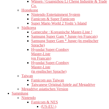
Winsen / Guangzhou Li Cheng Industrie & Trade
Co.
Hongkong
Nintendo Entertainment System
Famicom & Super Famicom
Super Mario World 2 Yoshi 's Island
Südkorea
Gamecube : Koreanische Master-Liste !
Samsung Super Gam * Junge (en Français)
Samsung Super Gam * Junge (in englischer
Sprache)
Hyundai Super-Comboy
Master-Liste
(en Français)
Hyundai Super-Comboy
Master-Liste
(in englischer Sprache)
Taiwan
Famicom aus Taiwan
Taiwanese Original-Spiele auf Megadrive
Megadrive asiatischen Version
Sammlung
Nintendo
Famicom & NES
(US-EU-)