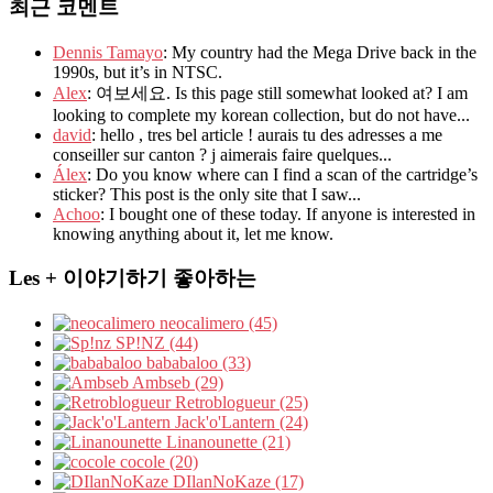
최근 코멘트
Dennis Tamayo
: My country had the Mega Drive back in the
1990s, but it’s in NTSC.
Alex
: 여보세요. Is this page still somewhat looked at? I am
looking to complete my korean collection, but do not have...
david
: hello , tres bel article ! aurais tu des adresses a me
conseiller sur canton ? j aimerais faire quelques...
Álex
: Do you know where can I find a scan of the cartridge’s
sticker? This post is the only site that I saw...
Achoo
: I bought one of these today. If anyone is interested in
knowing anything about it, let me know.
Les + 이야기하기 좋아하는
neocalimero (45)
SP!NZ (44)
bababaloo (33)
Ambseb (29)
Retroblogueur (25)
Jack'o'Lantern (24)
Linanounette (21)
cocole (20)
DIlanNoKaze (17)