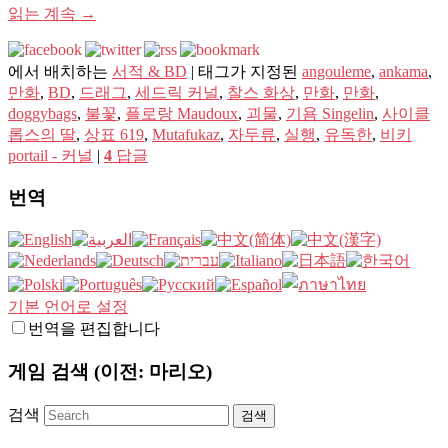
읽는 계속
→
에서 배치하는
서적 & BD
|
태그가 지정된
angouleme
,
ankama
,
만화
,
BD
,
드래그
,
세드릭 커널
,
찰스 화상
,
만화
,
만화
,
doggybags
,
불꽃
,
플로랑 Maudoux
,
괴물
,
기욤 Singelin
,
사이클
롭스의 딸
,
상표 619
,
Mutafukaz
,
자두류
,
실행
,
유독한
,
비키
portail - 커널
|
4
답글
번역
기본 언어로 설정
번역을 편집합니다
게임 검색 (이전: 마리오)
검색