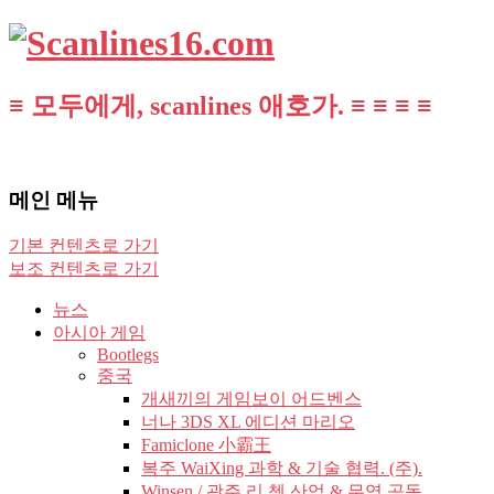
≡ 모두에게, scanlines 애호가. ≡ ≡ ≡ ≡
메인 메뉴
기본 컨텐츠로 가기
보조 컨텐츠로 가기
뉴스
아시아 게임
Bootlegs
중국
개새끼의 게임보이 어드벤스
너나 3DS XL 에디션 마리오
Famiclone 小霸王
복주 WaiXing 과학 & 기술 협력. (주).
Winsen / 광주 리 쳉 산업 & 무역 공동.