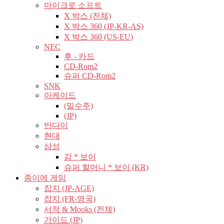
마이크로 소프트
X 박스 (전체)
X 박스 360 (JP-KR-AS)
X 박스 360 (US-EU)
NEC
후 - 카드
CD-Rom2
슈퍼 CD-Rom2
SNK
아케이드
(밀수주)
(JP)
반다이
현대
삼성
감 * 보이
슈퍼 할머니 * 보이 (KR)
종이에 게임
잡지 (JP-AGE)
잡지 (FR-영국)
서적 & Mooks (전체)
가이드 (JP)