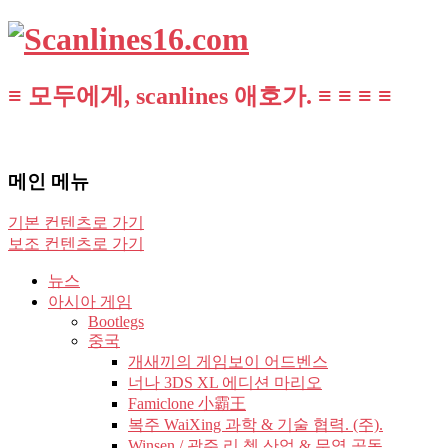
≡ 모두에게, scanlines 애호가. ≡ ≡ ≡ ≡
메인 메뉴
기본 컨텐츠로 가기
보조 컨텐츠로 가기
뉴스
아시아 게임
Bootlegs
중국
개새끼의 게임보이 어드벤스
너나 3DS XL 에디션 마리오
Famiclone 小霸王
복주 WaiXing 과학 & 기술 협력. (주).
Winsen / 광주 리 쳉 산업 & 무역 공동.