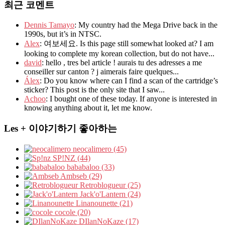
최근 코멘트
Dennis Tamayo
: My country had the Mega Drive back in the
1990s, but it’s in NTSC.
Alex
: 여보세요. Is this page still somewhat looked at? I am
looking to complete my korean collection, but do not have...
david
: hello , tres bel article ! aurais tu des adresses a me
conseiller sur canton ? j aimerais faire quelques...
Álex
: Do you know where can I find a scan of the cartridge’s
sticker? This post is the only site that I saw...
Achoo
: I bought one of these today. If anyone is interested in
knowing anything about it, let me know.
Les + 이야기하기 좋아하는
neocalimero (45)
SP!NZ (44)
bababaloo (33)
Ambseb (29)
Retroblogueur (25)
Jack'o'Lantern (24)
Linanounette (21)
cocole (20)
DIlanNoKaze (17)