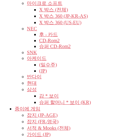
마이크로 소프트
X 박스 (전체)
X 박스 360 (JP-KR-AS)
X 박스 360 (US-EU)
NEC
후 - 카드
CD-Rom2
슈퍼 CD-Rom2
SNK
아케이드
(밀수주)
(JP)
반다이
현대
삼성
감 * 보이
슈퍼 할머니 * 보이 (KR)
종이에 게임
잡지 (JP-AGE)
잡지 (FR-영국)
서적 & Mooks (전체)
가이드 (JP)