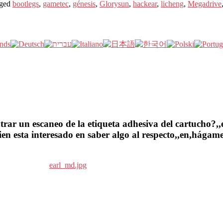
ged
bootlegs
,
gametec
,
génesis
,
Glorysun
,
hackear
,
licheng
,
Megadrive
ar un escaneo de la etiqueta adhesiva del cartucho?,,en
en esta interesado en saber algo al respecto,,en,hágame