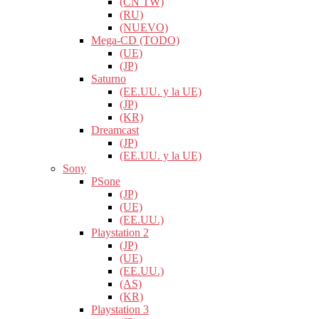
(CN TW)
(RU)
(NUEVO)
Mega-CD (TODO)
(UE)
(JP)
Saturno
(EE.UU. y la UE)
(JP)
(KR)
Dreamcast
(JP)
(EE.UU. y la UE)
Sony
PSone
(JP)
(UE)
(EE.UU.)
Playstation 2
(JP)
(UE)
(EE.UU.)
(AS)
(KR)
Playstation 3