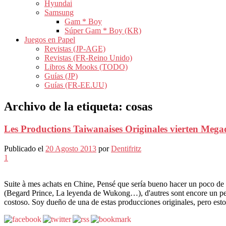
Hyundai
Samsung
Gam * Boy
Súper Gam * Boy (KR)
Juegos en Papel
Revistas (JP-AGE)
Revistas (FR-Reino Unido)
Libros & Mooks (TODO)
Guías (JP)
Guías (FR-EE.UU)
Archivo de la etiqueta:
cosas
Les Productions Taiwanaises Originales vierten Mega
Publicado el
20 Agosto 2013
por
Dentifritz
1
Suite à mes achats en Chine, Pensé que sería bueno hacer un poco de
(Begard Prince, La leyenda de Wukong…), d'autres sont encore un peu
costoso. Soy dueño de una de estas producciones originales, pero esto