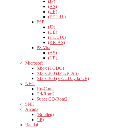
(JP)
(AS)
(UE)
(EE.UU.)
PSP
(JP)
(UE)
(EE.UU.)
(KR-AS)
PS Vita
(AS)
(UE)
Microsoft
Xbox (TODO)
Xbox 360 (JP-KR-AS)
Xbox 360 (EE.UU. y la UE)
NEC
Hu-Cards
Cd-Rom2
Super CD-Rom2
SNK
Arcada
(Bootleg)
(JP)
Bandai