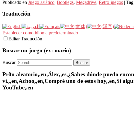
Publicado en
Juego asiático
,
Bootlegs
,
Megadrive
,
Retro-juegos
|
Tag
Traducción
Establecer como idioma predeterminado
Editar Traducción
Buscar un juego (ex: mario)
Buscar
Pr0n aleatorio,,en,Álex,,es,¿Sabes dónde puedo encontr
vi.,,en,Achoo,,en,Compré uno de estos hoy,,en,Si algui
YouTube,,en