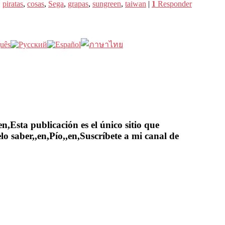
,
piratas
,
cosas
,
Sega
,
grapas
,
sungreen
,
taiwan
|
1
Responder
,Esta publicación es el único sitio que
lo saber,,en,Pío,,en,Suscríbete a mi canal de