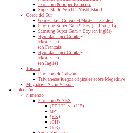
Famicom & Super Famicom
Super Mario World 2 Yoshi Island
Corea del Sur
Gamecube : Corea del Master-Lista de !
Samsung Super Gam * Boy (en Français)
Samsung Super Gam * Boy (en Inglés)
Hyundai super Comboy
Master-List
(en Français)
Hyundai super Comboy
Master-List
(en Inglés)
Taiwan
Famicom de Taiwán
Taiwaneses juegos originales sobre Megadrive
Megadrive Asian Version
Colección
Nintendo
Famicom & NES
(EE.UU. y la UE)
(JP)
(HK)
(CH)
(KR)
Super Famicom