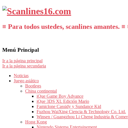
≡ Para todos ustedes, scanlines amantes. ≡ 
Menú Principal
Ir a la página principal
Ir a la página secundaria
Noticias
Juego asiático
Bootlegs
China continental
iQue Game Boy Advance
iQue 3DS XL Edición Mario
Famiclone Cassidy y Sundance Kid
Fuzhou WaiXing Ciencia & Technology Co. Ltd.
Winsen / Guangzhou Li Cheng Industria & Comer
Hong Kong
Nintendo Sistema Entertainement