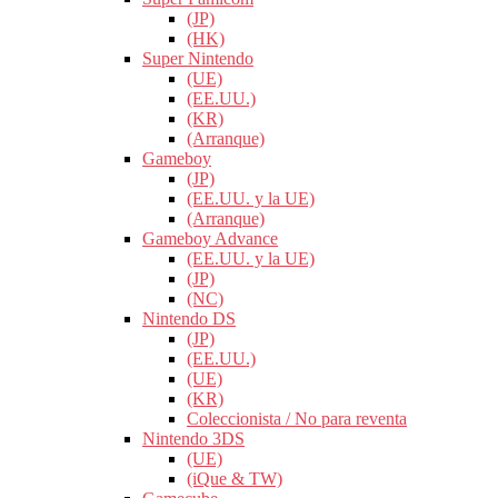
(JP)
(HK)
Super Nintendo
(UE)
(EE.UU.)
(KR)
(Arranque)
Gameboy
(JP)
(EE.UU. y la UE)
(Arranque)
Gameboy Advance
(EE.UU. y la UE)
(JP)
(NC)
Nintendo DS
(JP)
(EE.UU.)
(UE)
(KR)
Coleccionista / No para reventa
Nintendo 3DS
(UE)
(iQue & TW)