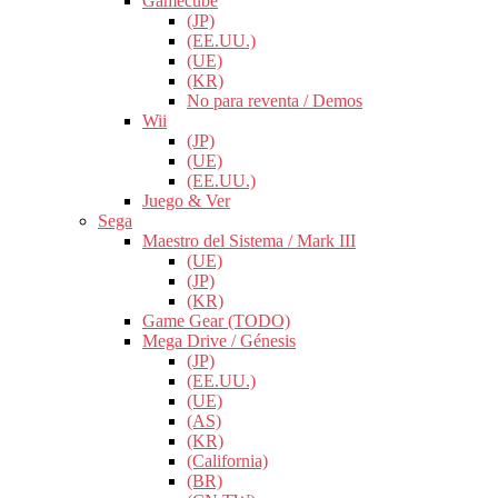
Gamecube
(JP)
(EE.UU.)
(UE)
(KR)
No para reventa / Demos
Wii
(JP)
(UE)
(EE.UU.)
Juego & Ver
Sega
Maestro del Sistema / Mark III
(UE)
(JP)
(KR)
Game Gear (TODO)
Mega Drive / Génesis
(JP)
(EE.UU.)
(UE)
(AS)
(KR)
(California)
(BR)