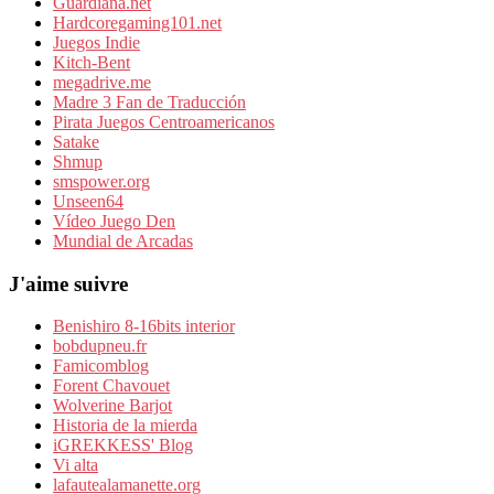
Guardiana.net
Hardcoregaming101.net
Juegos Indie
Kitch-Bent
megadrive.me
Madre 3 Fan de Traducción
Pirata Juegos Centroamericanos
Satake
Shmup
smspower.org
Unseen64
Vídeo Juego Den
Mundial de Arcadas
J'aime suivre
Benishiro 8-16bits interior
bobdupneu.fr
Famicomblog
Forent Chavouet
Wolverine Barjot
Historia de la mierda
iGREKKESS' Blog
Vi alta
lafautealamanette.org