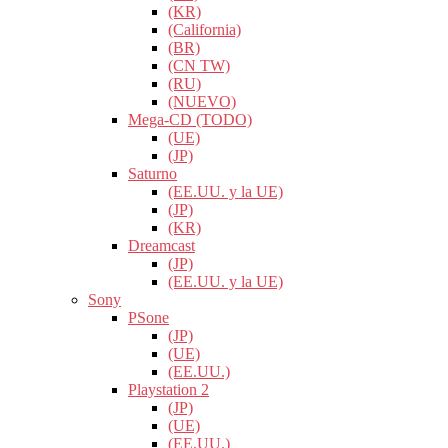
(KR)
(California)
(BR)
(CN TW)
(RU)
(NUEVO)
Mega-CD (TODO)
(UE)
(JP)
Saturno
(EE.UU. y la UE)
(JP)
(KR)
Dreamcast
(JP)
(EE.UU. y la UE)
Sony
PSone
(JP)
(UE)
(EE.UU.)
Playstation 2
(JP)
(UE)
(EE.UU.)