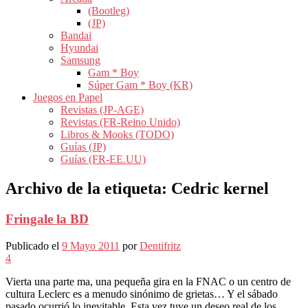
(Bootleg)
(JP)
Bandai
Hyundai
Samsung
Gam * Boy
Súper Gam * Boy (KR)
Juegos en Papel
Revistas (JP-AGE)
Revistas (FR-Reino Unido)
Libros & Mooks (TODO)
Guías (JP)
Guías (FR-EE.UU)
Archivo de la etiqueta:
Cedric kernel
Fringale la BD
Publicado el
9 Mayo 2011
por
Dentifritz
4
Vierta una parte ma, una pequeña gira en la FNAC o un centro de
cultura Leclerc es a menudo sinónimo de grietas… Y el sábado
pasado ocurrió lo inevitable. Esta vez tuve un deseo real de los