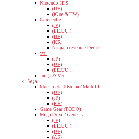
Nintendo 3DS
(UE)
(iQue & TW)
Gamecube
(JP)
(EE.UU.)
(UE)
(KR)
No para reventa / Demos
Wii
(JP)
(UE)
(EE.UU.)
Juego & Ver
Sega
Maestro del Sistema / Mark III
(UE)
(JP)
(KR)
Game Gear (TODO)
Mega Drive / Génesis
(JP)
(EE.UU.)
(UE)
(AS)