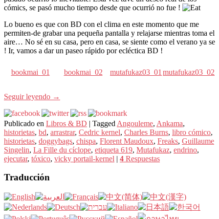
cómics, se pasó mucho tiempo desde que ocurrió no fue !
Lo bueno es que con BD con el clima en este momento que me
permiten-de grabar una pequeña pantalla y relajarse mientras toma el
aire… No sé en su casa, pero en casa, se siente como el verano ya se
! Ir, vamos a dar un paseo rápido por ecléctica BD !
bookmai_01
bookmai_02
mutafukaz03_01
mutafukaz03_02
Seguir leyendo
→
Publicado en
Libros & BD
|
Tagged
Angouleme
,
Ankama
,
historietas
,
bd
,
arrastrar
,
Cedric kernel
,
Charles Burns
,
libro cómico
,
historietas
,
doggybags
,
chispa
,
Florent Maudoux
,
Freaks
,
Guillaume
Singelin
,
La Fille du cíclope
,
etiqueta 619
,
Mutafukaz
,
endrino
,
ejecutar
,
tóxico
,
vicky portail-kernel
|
4
Respuestas
Traducción