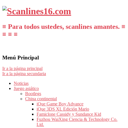
≡ Para todos ustedes, scanlines amantes. ≡
≡ ≡ ≡
Menú Principal
Ir a la página principal
Ir a la página secundaria
Noticias
Juego asiático
Bootlegs
China continental
iQue Game Boy Advance
iQue 3DS XL Edición Mario
Famiclone Cassidy y Sundance Kid
Fuzhou WaiXing Ciencia & Technology Co.
Ltd.