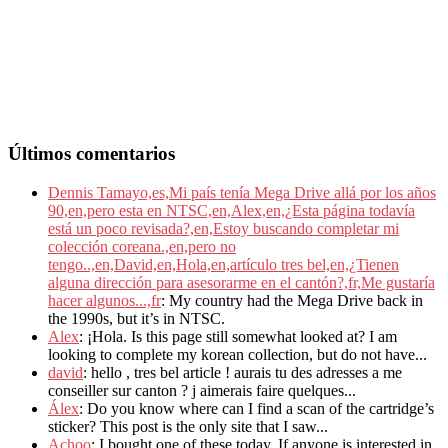
Últimos comentarios
Dennis Tamayo,es,Mi país tenía Mega Drive allá por los años
90,en,pero esta en NTSC,en,Alex,en,¿Esta página todavía
está un poco revisada?,en,Estoy buscando completar mi
colección coreana.,en,pero no
tengo..,en,David,en,Hola,en,artículo tres bel,en,¿Tienen
alguna dirección para asesorarme en el cantón?,fr,Me gustaría
hacer algunos...,fr
: My country had the Mega Drive back in
the 1990s, but it’s in NTSC.
Alex
: ¡Hola. Is this page still somewhat looked at? I am
looking to complete my korean collection, but do not have...
david
: hello , tres bel article ! aurais tu des adresses a me
conseiller sur canton ? j aimerais faire quelques...
Álex
: Do you know where can I find a scan of the cartridge’s
sticker? This post is the only site that I saw...
Achoo
: I bought one of these today. If anyone is interested in