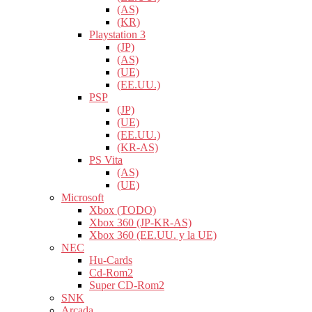
(AS)
(KR)
Playstation 3
(JP)
(AS)
(UE)
(EE.UU.)
PSP
(JP)
(UE)
(EE.UU.)
(KR-AS)
PS Vita
(AS)
(UE)
Microsoft
Xbox (TODO)
Xbox 360 (JP-KR-AS)
Xbox 360 (EE.UU. y la UE)
NEC
Hu-Cards
Cd-Rom2
Super CD-Rom2
SNK
Arcada