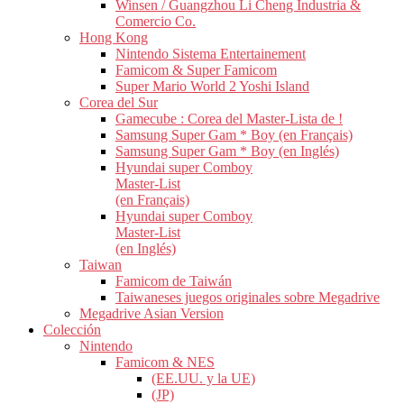
Winsen / Guangzhou Li Cheng Industria &
Comercio Co.
Hong Kong
Nintendo Sistema Entertainement
Famicom & Super Famicom
Super Mario World 2 Yoshi Island
Corea del Sur
Gamecube : Corea del Master-Lista de !
Samsung Super Gam * Boy (en Français)
Samsung Super Gam * Boy (en Inglés)
Hyundai super Comboy
Master-List
(en Français)
Hyundai super Comboy
Master-List
(en Inglés)
Taiwan
Famicom de Taiwán
Taiwaneses juegos originales sobre Megadrive
Megadrive Asian Version
Colección
Nintendo
Famicom & NES
(EE.UU. y la UE)
(JP)