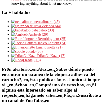
knowing anything about it, let me know.
La + hablador
neocalimero (45)
Sp.!Nueva Zelanda (44)
bababaloo (33)
Ambseb (29)
Retroblogueur (25)
Jack'o'Lantern (24)
Linanounette (21)
cocole (20)
DIlanNoKaze (17)
Radaj (16)
Pr0n aleatorio,,en,Álex,,es,¿Sabes dónde puedo
encontrar un escaneo de la etiqueta adhesiva del
cartucho?,,en,Esta publicación es el único sitio que
vi.,,en,Achoo,,en,Compré uno de estos hoy,,en,Si
alguien esta interesado en saber algo al
respecto,,en,hágamelo saber,,en,Pío,,en,Suscríbete a
mi canal de YouTube,,en