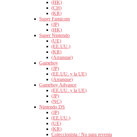
(HK)
(CH)
(KR)
Super Famicom
(JP)
(HK)
Super Nintendo
(UE)
(EE.UU.)
(KR)
(Arranque)
Gameboy
(JP)
(EE.UU. y la UE)
(Arranque)
Gameboy Advance
(EE.UU. y la UE)
(JP)
(NC)
Nintendo DS
(JP)
(EE.UU.)
(UE)
(KR)
Coleccionista / No para reventa