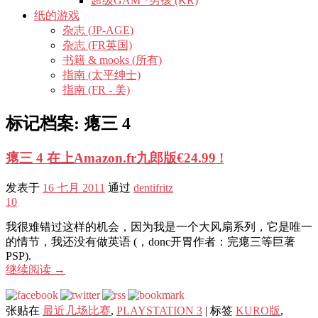
超级GAM *男孩 (KR)
纸的游戏
杂志 (JP-AGE)
杂志 (FR英国)
书籍 & mooks (所有)
指南 (太平绅士)
指南 (FR - 美)
标记档案:
瘪三 4
瘪三 4 在上Amazon.fr九郎版€24.99 !
发表于
16 七月 2011
通过
dentifritz
10
我很难错过这样的机会，因为我是一个大风扇系列，它是唯一
的情节，我还没有做英语 (，donc开胃作者：完瘪三等巨著
PSP).
继续阅读
→
张贴在
最近几场比赛
,
PLAYSTATION 3
|
标签
KURO版
,