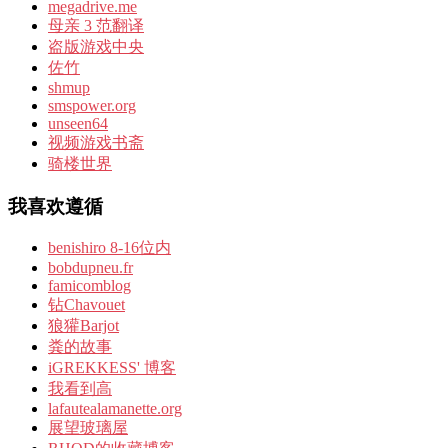
megadrive.me
母亲 3 范翻译
盗版游戏中央
佐竹
shmup
smspower.org
unseen64
视频游戏书斋
骑楼世界
我喜欢遵循
benishiro 8-16位内
bobdupneu.fr
famicomblog
钻Chavouet
狼獾Barjot
粪的故事
iGREKKESS' 博客
我看到高
lafautealamanette.org
展望玻璃屋