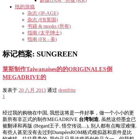
超级GAM *男孩 (KR)
纸的游戏
杂志 (JP-AGE)
杂志 (FR英国)
书籍 & mooks (所有)
指南 (太平绅士)
指南 (FR - 美)
标记档案:
SUNGREEN
莱斯制作Taiwanaises的的ORIGINALES倒
MEGADRIVE的
发表于
20 八月 2013
通过
dentifritz
1
经过我的购物在中国, 我想这将是一件好事，做一个小小的更
新所有非正式的制作MEGADRIVE
台湾制造
. 虽然这些墨盒已
被翻译和再版 (Begard王子, 悟空传说…), 别人都有点晦涩难懂.
有些人甚至没有去过到DumpéesROM格式模拟器和原件是比
较难找，往往昂贵的. 我自己只是这些原创作品之一，但我想