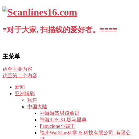
≡对于大家, 扫描线的爱好者。≡≡≡≡
主菜单
跳至主要内容
跳至第二个内容
新闻
亚洲博彩
私售
中国大陆
神游游戏男孩前进
神游3DS XL版马里奥
Famiclone小霸王
福州WaiXing科学 & 科技有限公司. 有限公