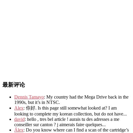
最新评论
Dennis Tamayo
: My country had the Mega Drive back in the
1990s, but it’s in NTSC.
Alex
: 你好. Is this page still somewhat looked at? I am
looking to complete my korean collection, but do not have...
david
: hello , tres bel article ! aurais tu des adresses a me
conseiller sur canton ? j aimerais faire quelques...
Álex
: Do you know where can I find a scan of the cartridge’s