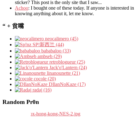
sticker? This post is the only site that I saw...
Achoo
: I bought one of these today. If anyone is interested in
knowing anything about it, let me know.
“ + 贫嘴
neocalimero (45)
SP!新西兰 (44)
bababaloo (33)
ambseb (29)
retroblogueur (25)
Jack'o'Lantern (24)
linanounette (21)
cocole (20)
DIlanNoKaze (17)
radaj (16)
Random Pr0n