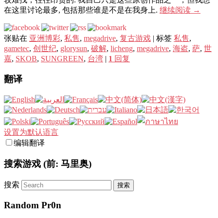
在这里讨论最多, 包括那些谁是不是在我身上.
继续阅读
→
张贴在
亚洲博彩
,
私售
,
megadrive
,
复古游戏
|
标签
私售
,
gametec
,
创世纪
,
glorysun
,
破解
,
licheng
,
megadrive
,
海盗
,
萨
,
世
嘉
,
SKOB
,
SUNGREEN
,
台湾
|
1
回复
翻译
设置为默认语言
编辑翻译
搜索游戏 (前: 马里奥)
搜索
Random Pr0n