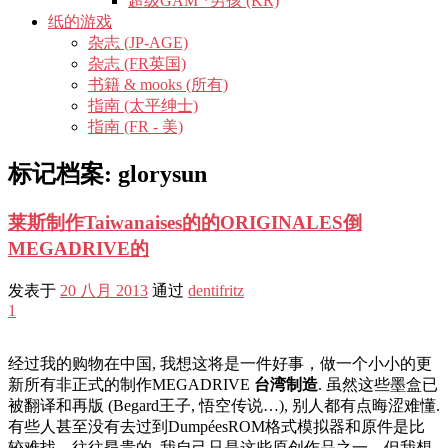
超级GAM *男孩 (KR)
纸的游戏
杂志 (JP-AGE)
杂志 (FR英国)
书籍 & mooks (所有)
指南 (太平绅士)
指南 (FR - 美)
标记档案:
glorysun
莱斯制作Taiwanaises的的ORIGINALES倒
MEGADRIVE的
发表于
20 八月 2013
通过
dentifritz
1
经过我的购物在中国, 我想这将是一件好事，做一个小小的更
新所有非正式的制作MEGADRIVE
台湾制造
. 虽然这些墨盒已
被翻译和再版 (Begard王子, 悟空传说…), 别人都有点晦涩难懂.
有些人甚至没有去过到DumpéesROM格式模拟器和原件是比
较难找，往往昂贵的. 我自己只是这些原创作品之一，但我想