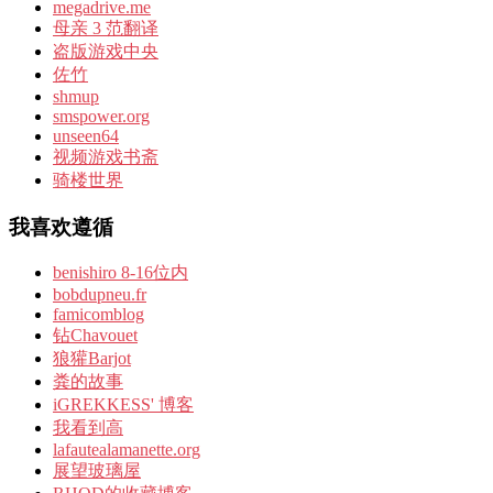
megadrive.me
母亲 3 范翻译
盗版游戏中央
佐竹
shmup
smspower.org
unseen64
视频游戏书斋
骑楼世界
我喜欢遵循
benishiro 8-16位内
bobdupneu.fr
famicomblog
钻Chavouet
狼獾Barjot
粪的故事
iGREKKESS' 博客
我看到高
lafautealamanette.org
展望玻璃屋