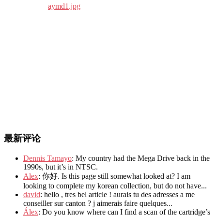
最新评论
Dennis Tamayo
: My country had the Mega Drive back in the
1990s, but it’s in NTSC.
Alex
: 你好. Is this page still somewhat looked at? I am
looking to complete my korean collection, but do not have...
david
: hello , tres bel article ! aurais tu des adresses a me
conseiller sur canton ? j aimerais faire quelques...
Álex
: Do you know where can I find a scan of the cartridge’s