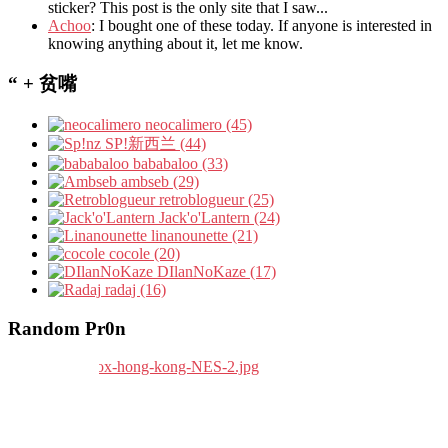
sticker? This post is the only site that I saw...
Achoo
: I bought one of these today. If anyone is interested in
knowing anything about it, let me know.
“ + 贫嘴
neocalimero (45)
SP!新西兰 (44)
bababaloo (33)
ambseb (29)
retroblogueur (25)
Jack'o'Lantern (24)
linanounette (21)
cocole (20)
DIlanNoKaze (17)
radaj (16)
Random Pr0n