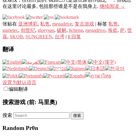
在这里讨论最多, 包括那些谁是不是在我身上.
继续阅读
→
张贴在
亚洲博彩
,
私售
,
megadrive
,
复古游戏
|
标签
私售
,
gametec
,
创世纪
,
glorysun
,
破解
,
licheng
,
megadrive
,
海盗
,
萨
,
世
嘉
,
SKOB
,
SUNGREEN
,
台湾
|
1
回复
翻译
设置为默认语言
编辑翻译
搜索游戏 (前: 马里奥)
搜索
Random Pr0n