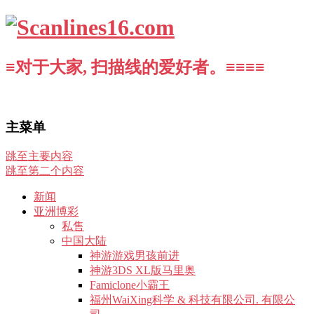
≡对于大家, 扫描线的爱好者。≡≡≡≡
主菜单
跳至主要内容
跳至第二个内容
新闻
亚洲博彩
私售
中国大陆
神游游戏男孩前进
神游3DS XL版马里奥
Famiclone小霸王
福州WaiXing科学 & 科技有限公司. 有限公