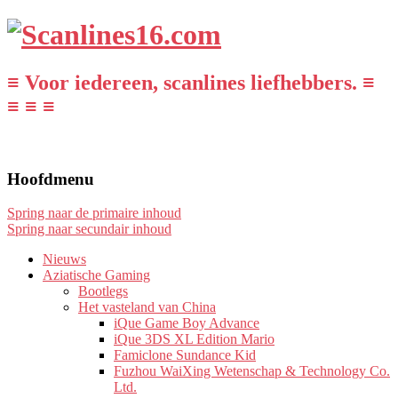
≡ Voor iedereen, scanlines liefhebbers. ≡
≡ ≡ ≡
Hoofdmenu
Spring naar de primaire inhoud
Spring naar secundair inhoud
Nieuws
Aziatische Gaming
Bootlegs
Het vasteland van China
iQue Game Boy Advance
iQue 3DS XL Edition Mario
Famiclone Sundance Kid
Fuzhou WaiXing Wetenschap & Technology Co.
Ltd.