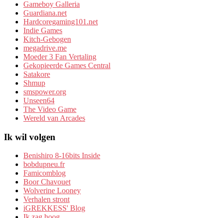
Gameboy Galleria
Guardiana.net
Hardcoregaming101.net
Indie Games
Kitch-Gebogen
megadrive.me
Moeder 3 Fan Vertaling
Gekopieerde Games Central
Satakore
Shmup
smspower.org
Unseen64
The Video Game
Wereld van Arcades
Ik wil volgen
Benishiro 8-16bits Inside
bobdupneu.fr
Famicomblog
Boor Chavouet
Wolverine Looney
Verhalen stront
iGREKKESS' Blog
Ik zag hoog