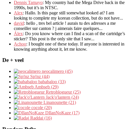
Dennis Tamayo
:
My country had the Mega Drive back in the
1990s
,
but it’s in NTSC
.
Alex
: Hallo.
Is this page still somewhat looked at
?
I am
looking to complete my korean collection
,
but do not have..
.
david
:
hello
,
tres bel article
!
aurais tu des adresses a me
conseiller sur canton
?
j aimerais faire quelques..
.
Álex
: Do you know where can I find a scan of the cartridge’s
sticker? This post is the only site that I saw...
Achoo
: I bought one of these today. If anyone is interested in
knowing anything about it, let me know.
De + veel
neocalimero (45)
Sp!nz (44)
bababaloo (33)
Ambseb (29)
Retroblogueur (25)
Jack'o'lantern (24)
Linanounette (21)
cocole (20)
DIlanNoKaze (17)
Raddai (16)