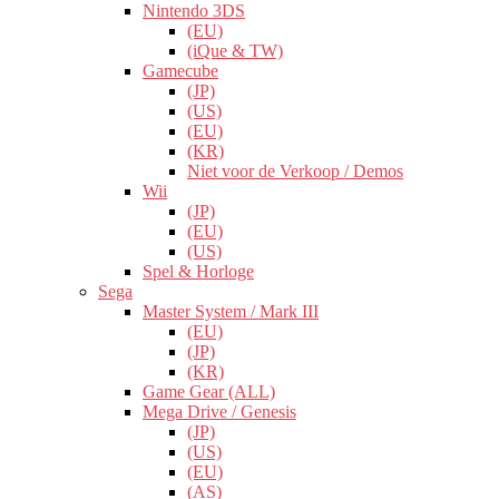
Nintendo 3DS
(EU)
(iQue & TW)
Gamecube
(JP)
(US)
(EU)
(KR)
Niet voor de Verkoop / Demos
Wii
(JP)
(EU)
(US)
Spel & Horloge
Sega
Master System / Mark III
(EU)
(JP)
(KR)
Game Gear (ALL)
Mega Drive / Genesis
(JP)
(US)
(EU)
(AS)