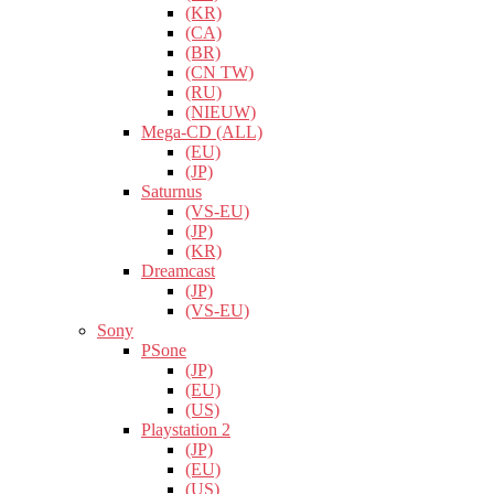
(KR)
(CA)
(BR)
(CN TW)
(RU)
(NIEUW)
Mega-CD (ALL)
(EU)
(JP)
Saturnus
(VS-EU)
(JP)
(KR)
Dreamcast
(JP)
(VS-EU)
Sony
PSone
(JP)
(EU)
(US)
Playstation 2
(JP)
(EU)
(US)