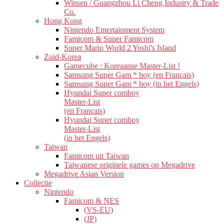
Winsen / Guangzhou Li Cheng Industry & Trade
Co.
Hong Kong
Nintendo Entertainment System
Famicom & Super Famicom
Super Mario World 2 Yoshi's Island
Zuid-Korea
Gamecube : Koreaanse Master-List !
Samsung Super Gam * boy (en Français)
Samsung Super Gam * boy (in het Engels)
Hyundai Super comboy
Master-List
(en Français)
Hyundai Super comboy
Master-List
(in het Engels)
Taiwan
Famicom uit Taiwan
Taiwanese originele games op Megadrive
Megadrive Asian Version
Collectie
Nintendo
Famicom & NES
(VS-EU)
(JP)