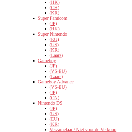
(HK)
(CH)
(KR)
Super Famicom
(JP)
(HK)
Super Nintendo
(EU)
(US)
(KR)
(Laars)
Gameboy
(JP)
(VS-EU)
(Laars)
Gameboy Advance
(VS-EU)
(JP)
(CN)
Nintendo DS
(JP)
(US)
(EU)
(KR)
Verzamelaar / Niet voor de Verkoop