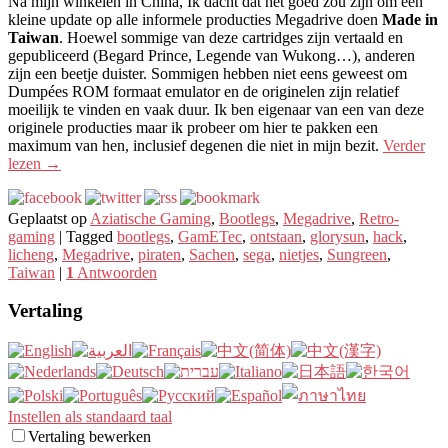
Na mijn winkelen in China, Ik dacht dat het goed zou zijn om een ​​
kleine update op alle informele producties Megadrive doen
Made in
Taiwan
. Hoewel sommige van deze cartridges zijn vertaald en
gepubliceerd (Begard Prince, Legende van Wukong…), anderen
zijn een beetje duister. Sommigen hebben niet eens geweest om
Dumpées ROM formaat emulator en de originelen zijn relatief
moeilijk te vinden en vaak duur. Ik ben eigenaar van een van deze
originele producties maar ik probeer om hier te pakken een
maximum van hen, inclusief degenen die niet in mijn bezit.
Verder
lezen
→
Geplaatst op
Aziatische Gaming
,
Bootlegs
,
Megadrive
,
Retro-
gaming
|
Tagged
bootlegs
,
GamETec
,
ontstaan
,
glorysun
,
hack
,
licheng
,
Megadrive
,
piraten
,
Sachen
,
sega
,
nietjes
,
Sungreen
,
Taiwan
|
1
Antwoorden
Vertaling
Instellen als standaard taal
Vertaling bewerken