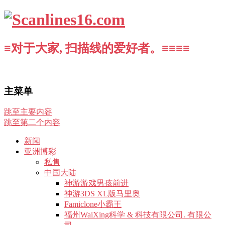
≡对于大家, 扫描线的爱好者。≡≡≡≡
主菜单
跳至主要内容
跳至第二个内容
新闻
亚洲博彩
私售
中国大陆
神游游戏男孩前进
神游3DS XL版马里奥
Famiclone小霸王
福州WaiXing科学 & 科技有限公司. 有限公