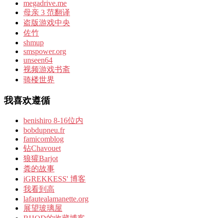
megadrive.me
母亲 3 范翻译
盗版游戏中央
佐竹
shmup
smspower.org
unseen64
视频游戏书斋
骑楼世界
我喜欢遵循
benishiro 8-16位内
bobdupneu.fr
famicomblog
钻Chavouet
狼獾Barjot
粪的故事
iGREKKESS' 博客
我看到高
lafautealamanette.org
展望玻璃屋