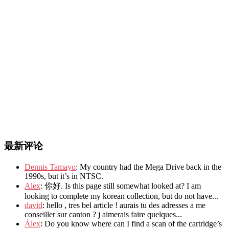
最新评论
Dennis Tamayo
: My country had the Mega Drive back in the
1990s, but it’s in NTSC.
Alex
: 你好. Is this page still somewhat looked at? I am
looking to complete my korean collection, but do not have...
david
: hello , tres bel article ! aurais tu des adresses a me
conseiller sur canton ? j aimerais faire quelques...
Álex
: Do you know where can I find a scan of the cartridge’s