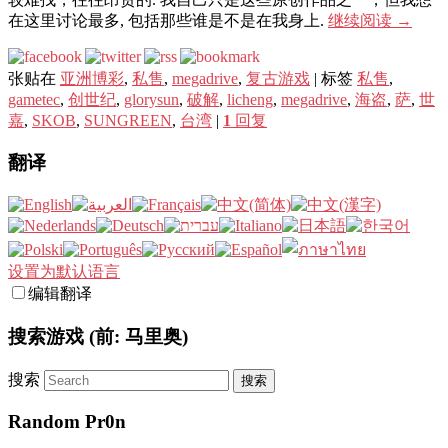
在这里讨论最多, 包括那些谁是不是在我身上.
继续阅读
→
张贴在
亚洲博彩
,
私售
,
megadrive
,
复古游戏
|
标签
私售
,
gametec
,
创世纪
,
glorysun
,
破解
,
licheng
,
megadrive
,
海盗
,
萨
,
世
嘉
,
SKOB
,
SUNGREEN
,
台湾
|
1
回复
翻译
设置为默认语言
编辑翻译
搜索游戏 (前: 马里奥)
搜索
Random Pr0n