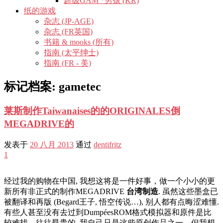
超级GAM *男孩 (KR)
纸的游戏
杂志 (JP-AGE)
杂志 (FR英国)
书籍 & mooks (所有)
指南 (太平绅士)
指南 (FR - 美)
标记档案:
gametec
莱斯制作Taiwanaises的的ORIGINALES倒
MEGADRIVE的
发表于
20 八月 2013
通过
dentifritz
1
经过我的购物在中国, 我想这将是一件好事，做一个小小的更
新所有非正式的制作MEGADRIVE
台湾制造
. 虽然这些墨盒已
被翻译和再版 (Begard王子, 悟空传说…), 别人都有点晦涩难懂.
有些人甚至没有去过到DumpéesROM格式模拟器和原件是比
较难找，往往昂贵的. 我自己只是这些原创作品之一，但我想