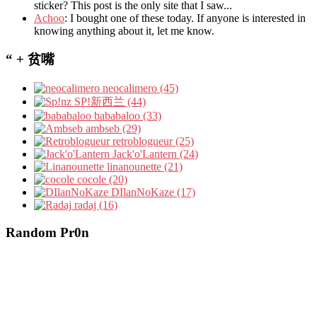
sticker? This post is the only site that I saw...
Achoo
: I bought one of these today. If anyone is interested in
knowing anything about it, let me know.
“ + 贫嘴
neocalimero (45)
SP!新西兰 (44)
bababaloo (33)
ambseb (29)
retroblogueur (25)
Jack'o'Lantern (24)
linanounette (21)
cocole (20)
DIlanNoKaze (17)
radaj (16)
Random Pr0n