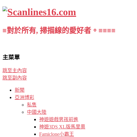
≡對於所有, 掃描線的愛好者。≡≡≡≡
主菜單
跳至主內容
跳至副內容
新聞
亞洲博彩
私售
中國大陸
神遊遊戲男孩前進
神遊3DS XL版馬里奧
Famiclone小霸王