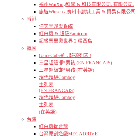
福州WaiXing科學 & 科技有限公司. 有限公司.
旅遊Winsen / 廣州市麗城工業 & 貿易有限公司
香港
任天堂娛樂系統
紅白機 & 超級Famicom
超級馬里奧世界 2 耀西島
韓國
GameCube的 : 韓碩列表 !
三星超級邯*男孩 (EN FRANCAIS)
三星超級邯*男孩 (在英語)
現代超級Comboy
主列表
(EN FRANCAIS)
現代超級Comboy
主列表
(在英語)
台灣
紅白機從台灣
台灣原創遊戲MEGADRIVE