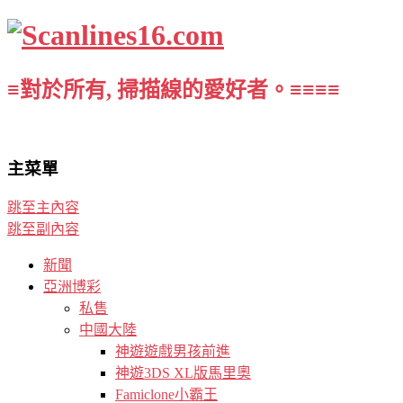
≡對於所有, 掃描線的愛好者。≡≡≡≡
主菜單
跳至主內容
跳至副內容
新聞
亞洲博彩
私售
中國大陸
神遊遊戲男孩前進
神遊3DS XL版馬里奧
Famiclone小霸王