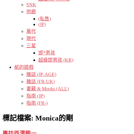
SNK
拱廊
(私售)
(JP)
萬代
現代
三星
邯*男孩
超級邯男孩 (KR)
紙的遊戲
雜誌 (JP-AGE)
雜誌 (FR-UK)
書籍 & Mooks (ALL)
指南 (JP)
指南 (FR-)
標記檔案:
Monica的剛
專訪西澤龍一