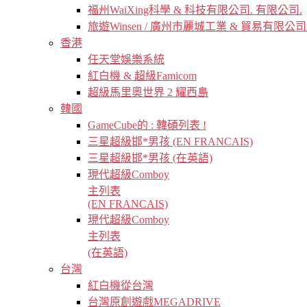
福州WaiXing科學 & 科技有限公司. 有限公司.
旅遊Winsen / 廣州市麗城工業 & 貿易有限公司
香港
任天堂娛樂系統
紅白機 & 超級Famicom
超級馬里奧世界 2 耀西島
韓國
GameCube的 : 韓碩列表 !
三星超級邯*男孩 (EN FRANCAIS)
三星超級邯*男孩 (在英語)
現代超級Comboy
主列表
(EN FRANCAIS)
現代超級Comboy
主列表
(在英語)
台灣
紅白機從台灣
台灣原創遊戲MEGADRIVE