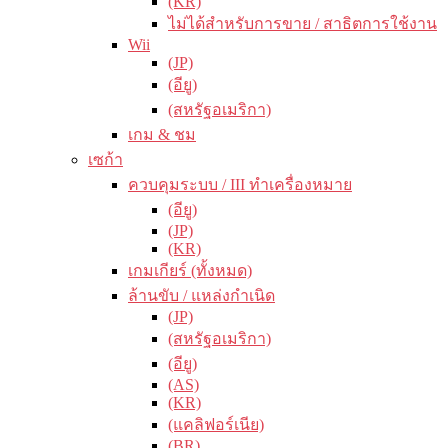
(KR)
ไม่ได้สำหรับการขาย / สาธิตการใช้งาน
Wii
(JP)
(อียู)
(สหรัฐอเมริกา)
เกม & ชม
เซก้า
ควบคุมระบบ / III ทำเครื่องหมาย
(อียู)
(JP)
(KR)
เกมเกียร์ (ทั้งหมด)
ล้านขับ / แหล่งกำเนิด
(JP)
(สหรัฐอเมริกา)
(อียู)
(AS)
(KR)
(แคลิฟอร์เนีย)
(BR)