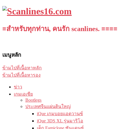
≡สำหรับทุกท่าน, คนรัก scanlines. ≡≡≡≡
เมนูหลัก
ข้ามไปที่เนื้อหาหลัก
ข้ามไปที่เนื้อหารอง
ข่าว
เกมเอเชีย
Bootlegs
ประเทศจีนแผ่นดินใหญ่
iQue เกมบอยแอดวานซ์
iQue 3DS XL รุ่นมาริโอ
เด็ก Famiclone ซันแดนซ์