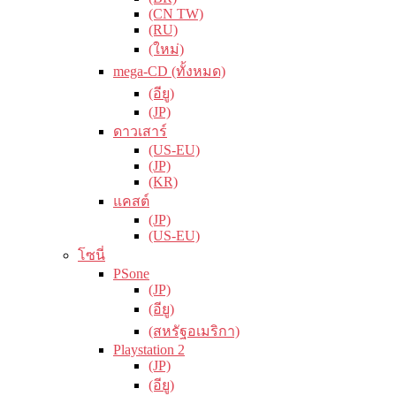
(CN TW)
(RU)
(ใหม่)
mega-CD (ทั้งหมด)
(อียู)
(JP)
ดาวเสาร์
(US-EU)
(JP)
(KR)
แคสต์
(JP)
(US-EU)
โซนี่
PSone
(JP)
(อียู)
(สหรัฐอเมริกา)
Playstation 2
(JP)
(อียู)