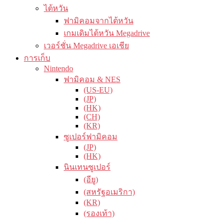
ไต้หวัน
ฟามิคอมจากไต้หวัน
เกมเดิมไต้หวัน Megadrive
เวอร์ชั่น Megadrive เอเชีย
การเก็บ
Nintendo
ฟามิคอม & NES
(US-EU)
(JP)
(HK)
(CH)
(KR)
ซูเปอร์ฟามิคอม
(JP)
(HK)
นินเทนซูเปอร์
(อียู)
(สหรัฐอเมริกา)
(KR)
(รองเท้า)