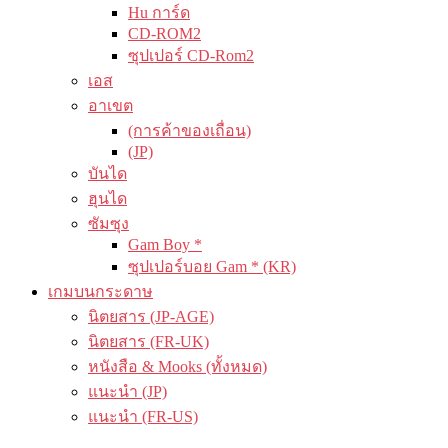
Hu การ์ด
CD-ROM2
ซุปเปอร์ CD-Rom2
เอส
อาเขต
(การค้าของเถื่อน)
(JP)
บันได
ฮุนได
ซัมซุง
Gam Boy *
ซุปเปอร์บอย Gam * (KR)
เกมบนกระดาษ
นิตยสาร (JP-AGE)
นิตยสาร (FR-UK)
หนังสือ & Mooks (ทั้งหมด)
แนะนำ (JP)
แนะนำ (FR-US)