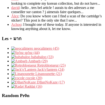
looking to complete my korean collection
,
but do not have..
.
david
:
hello
,
tres bel article
!
aurais tu des adresses a me
conseiller sur canton
?
j aimerais faire quelques..
.
Álex
: Do you know where can I find a scan of the cartridge’s
sticker? This post is the only site that I saw...
Achoo
: I bought one of these today. If anyone is interested in
knowing anything about it, let me know.
Les + มาก
neocalimero (45)
sp!nz (44)
bababaloo (33)
Ambseb (29)
Retroblogueur (25)
Jack'o'lantern (24)
Linanounette (21)
cocole (20)
DIlanNoKaze (17)
Raddai (16)
Random Pr0n