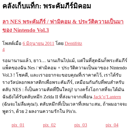
คลังเก็บแท็ก:
พระคัมภีร์มิคอม
ลา NES พระคัมภีร์ / ฟามิคอม & ประวัติความเป็นมา
ของ Nintendo Vol.3
โพสต์เมื่อ
6 มิถุนายน 2011
โดย
Dentifritz
4
รอมานานแล้ว, ยาว… นานเกินไปแม้, แต่ในที่สุดฉันก็พระคัมภีร์
แพ็คของฉัน Nes / ฟามิคอม + ประวัติความเป็นมาของ Nintendo
Vol.3 ! โชคดี, และเราอยากจะขอบคุณที่เราคาดไว้, เราได้รับ
รางวัลปลอกพลาสติกเพื่อพระคัมภีร์, เหมือนกันกับที่พบสำหรับ
ตลับ NES : ก็เป็นความคิดที่ปืนใหญ่! บางครั้งโอกาสที่จะได้มัน
ฉันยังได้รับตลับหมึก Zelda II ที่ส่งมาจากเพื่อน
Jack’o’Lantern
(ฉันจะไม่ลืมคุณ!). ตลับหมึกที่เป็นเวลาที่เหมาะสม, ถ้าผมอาจจะ
พูดว่า, ด้วย 2 ผลงานความรักใน Pix'n.
pix_01
pix_02
pix_03
pix_04