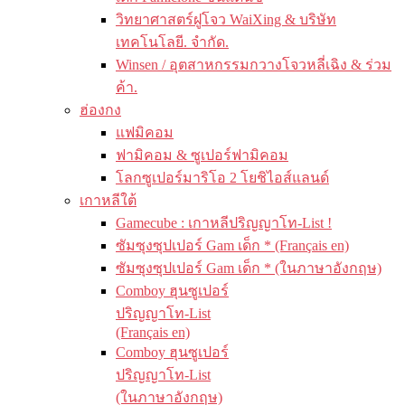
วิทยาศาสตร์ฝูโจว WaiXing & บริษัท
เทคโนโลยี. จำกัด.
Winsen / อุตสาหกรรมกวางโจวหลี่เฉิง & ร่วม
ค้า.
ฮ่องกง
แฟมิคอม
ฟามิคอม & ซูเปอร์ฟามิคอม
โลกซูเปอร์มาริโอ 2 โยชิไอส์แลนด์
เกาหลีใต้
Gamecube : เกาหลีปริญญาโท-List !
ซัมซุงซุปเปอร์ Gam เด็ก * (Français en)
ซัมซุงซุปเปอร์ Gam เด็ก * (ในภาษาอังกฤษ)
Comboy ฮุนซูเปอร์
ปริญญาโท-List
(Français en)
Comboy ฮุนซูเปอร์
ปริญญาโท-List
(ในภาษาอังกฤษ)